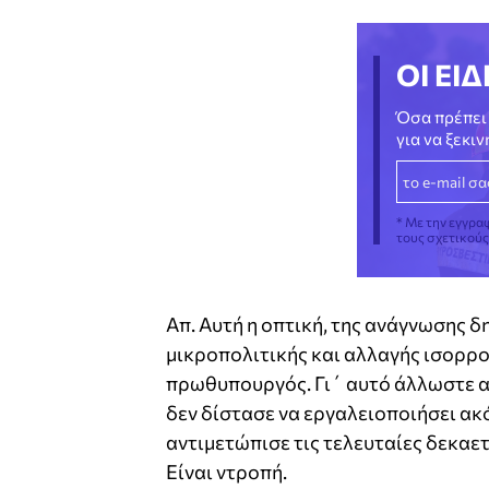
ΟΙ ΕΙΔ
Όσα πρέπει 
για να ξεκι
* Με την εγγρα
τους σχετικού
Απ. Αυτή η οπτική, της ανάγνωσης 
μικροπολιτικής και αλλαγής ισορροπ
πρωθυπουργός. Γι΄ αυτό άλλωστε απ
δεν δίστασε να εργαλειοποιήσει ακό
αντιμετώπισε τις τελευταίες δεκαε
Είναι ντροπή.