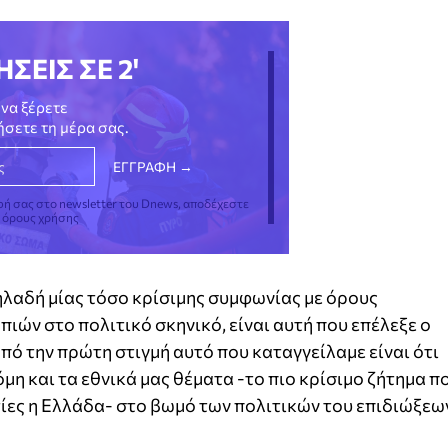
ΗΣΕΙΣ ΣΕ 2'
να ξέρετε
νήσετε τη μέρα σας.
φή σας στο newsletter του Dnews, αποδέχεστε
ς όρους χρήσης
δηλαδή μίας τόσο κρίσιμης συμφωνίας με όρους
ιών στο πολιτικό σκηνικό, είναι αυτή που επέλεξε ο
ό την πρώτη στιγμή αυτό που καταγγείλαμε είναι ότι
μη και τα εθνικά μας θέματα -το πιο κρίσιμο ζήτημα π
τίες η Ελλάδα- στο βωμό των πολιτικών του επιδιώξεω