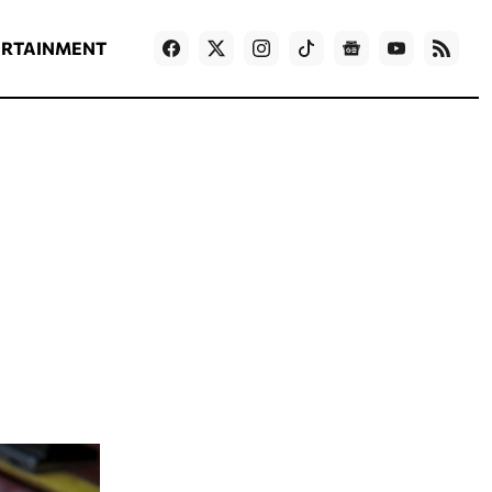
ΡΟΗ ΕΙΔΗΣΕΩΝ
T
NEWS IN ENGLISH
Games
ERTAINMENT