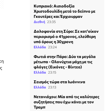
Κυπριακό: Αισιοδοξία
Χριστοδουλίδη μετά το δείπνο με
Γκουτέρες και Έρχιουρμαν
Διεθνή
23:35
Δολοφονία στη Σύρο: Σε κατ'οίκον
περιορισμό ο 41χρονος, ελεύθερη
υπό όρους η 30χρονη
Ελλάδα
23:24
Φωτιά στην Πάρο: Δύο τα μεγάλα
τη
μέτωπα - Ολονύχτια μάχη με τις
φλόγες (Εικόνες - Βίντεο)
ης
Ελλάδα
23:15
Σεισμός τώρα στα Ιωάννινα
Ελλάδα
23:13
Νετανιάχου: Μία από τις καλύτερες
συζητήσεις που έχω κάνει με τον
Τραμπ