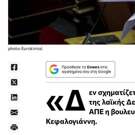
photo: Eurokinissi
Πρόσθεσε το
Dnews
στα
αγαπημένα σου στη Google
«Δ
εν σχηματίζε
της λαϊκής Δ
ΑΠΕ η βουλευ
Κεφαλογιάννη.