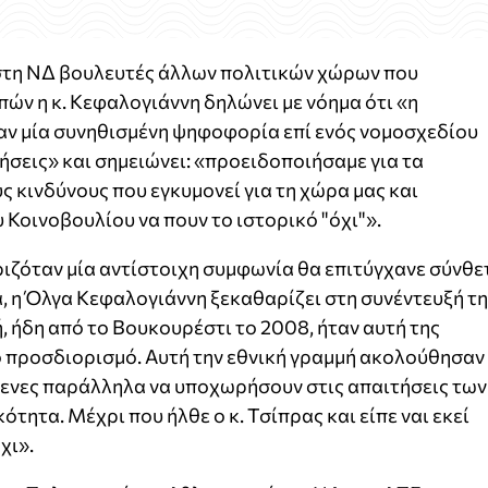
στη ΝΔ βουλευτές άλλων πολιτικών χώρων που
ν η κ. Κεφαλογιάννη δηλώνει με νόημα ότι «η
ν μία συνηθισμένη ψηφοφορία επί ενός νομοσχεδίου
σεις» και σημειώνει: «προειδοποιήσαμε για τα
ς κινδύνους που εγκυμονεί για τη χώρα μας και
 Κοινοβουλίου να πουν το ιστορικό "όχι"».
ριζόταν μία αντίστοιχη συμφωνία θα επιτύγχανε σύνθε
 η Όλγα Κεφαλογιάννη ξεκαθαρίζει στη συνέντευξή τ
 ήδη από το Βουκουρέστι το 2008, ήταν αυτή της
 προσδιορισμό. Αυτή την εθνική γραμμή ακολούθησαν
μενες παράλληλα να υποχωρήσουν στις απαιτήσεις των
ότητα. Μέχρι που ήλθε ο κ. Τσίπρας και είπε ναι εκεί
χι».