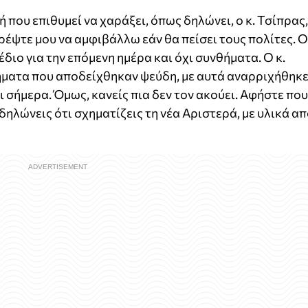
 που επιθυμεί να χαράξει, όπως δηλώνει, ο κ. Τσίπρας,
τρέψτε μου να αμφιβάλλω εάν θα πείσει τους πολίτες. Ο
έδιο για την επόμενη ημέρα και όχι συνθήματα. Ο κ.
θήματα που αποδείχθηκαν ψεύδη, με αυτά αναρριχήθηκ
ι σήμερα. Όμως, κανείς πια δεν τον ακούει. Αφήστε που
δηλώνεις ότι σχηματίζεις τη νέα Αριστερά, με υλικά α