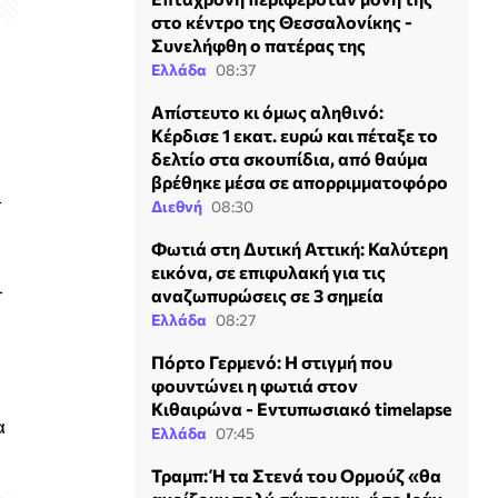
στο κέντρο της Θεσσαλονίκης -
Συνελήφθη ο πατέρας της
Ελλάδα
08:37
Απίστευτο κι όμως αληθινό:
Κέρδισε 1 εκατ. ευρώ και πέταξε το
δελτίο στα σκουπίδια, από θαύμα
βρέθηκε μέσα σε απορριμματοφόρο
ι
Διεθνή
08:30
Φωτιά στη Δυτική Αττική: Καλύτερη
εικόνα, σε επιφυλακή για τις
ι
αναζωπυρώσεις σε 3 σημεία
Ελλάδα
08:27
Πόρτο Γερμενό: Η στιγμή που
φουντώνει η φωτιά στον
Κιθαιρώνα - Εντυπωσιακό timelapse
α
Ελλάδα
07:45
Τραμπ: Ή τα Στενά του Ορμούζ «θα