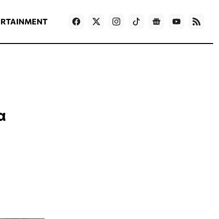
ΡΟΗ ΕΙΔΗΣΕΩΝ
T
NEWS IN ENGLISH
Games
ERTAINMENT
α