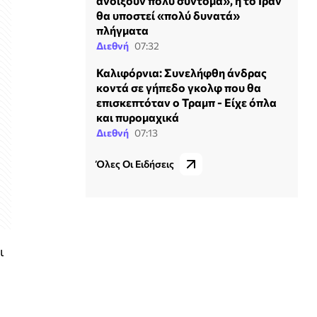
ανοίξουν πολύ σύντομα», ή το Ιράν
θα υποστεί «πολύ δυνατά»
πλήγματα
Διεθνή
07:32
Καλιφόρνια: Συνελήφθη άνδρας
κοντά σε γήπεδο γκολφ που θα
επισκεπτόταν ο Τραμπ - Είχε όπλα
και πυρομαχικά
Διεθνή
07:13
Όλες Οι Ειδήσεις
ι