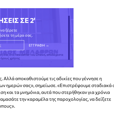
ΗΣΕΙΣ ΣΕ 2'
να ξέρετε
νήσετε τη μέρα σας.
φή σας στο newsletter του Dnews, αποδέχεστε
ς όρους χρήσης
ς. Αλλά αποκαθιστούμε τις αδικίες που γέννησε η
ων ημερών σας», σημείωσε. «Επιστρέφουμε σταδιακά 
ση και τα μνημόνια, αυτά που στερήθηκαν για χρόνια
αναμασάτε την καραμέλα της παροχολογίας, να δείξετε
ώπους».