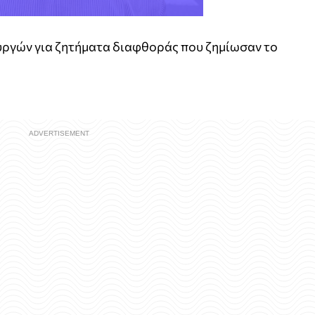
υργών για ζητήματα διαφθοράς που ζημίωσαν το