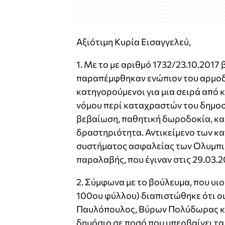
Αξιότιμη Κυρία Εισαγγελεύ,
1. Με το με αριθμό 1732/23.10.201
παραπέμφθηκαν ενώπιον του αρμοδί
κατηγορούμενοι για μια σειρά από 
νόμου περί καταχραστών του δημοσί
βεβαίωση, παθητική δωροδοκία, κα
δραστηριότητα. Αντικείμενο των κ
συστήματος ασφαλείας των Ολυμπι
παραλαβής, που έγιναν στις 29.03.2
2. Σύμφωνα με το βούλευμα, που υι
100ου φύλλου) διαπιστώθηκε ότι ο
Παυλόπουλος, Βύρων Πολύδωρας κα
δημόσιο σε ποσό που υπερβαίνει τα 