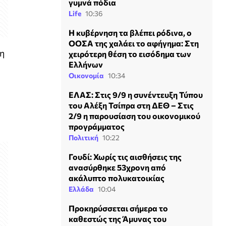
γυμνά πόδια
Life
10:36
H κυβέρνηση τα βλέπει ρόδινα, ο
ΟΟΣΑ της χαλάει το αφήγημα: Στη
τη
χειρότερη θέση το εισόδημα των
Ελλήνων
Οικονομία
10:34
ΕΛΑΣ: Στις 9/9 η συνέντευξη Τύπου
του Αλέξη Τσίπρα στη ΔΕΘ – Στις
2/9 η παρουσίαση του οικονομικού
προγράμματος
Πολιτική
10:22
Γουδί: Χωρίς τις αισθήσεις της
ανασύρθηκε 53χρονη από
ακάλυπτο πολυκατοικίας
Ελλάδα
10:04
Προκηρύσσεται σήμερα το
καθεστώς της Άμυνας του