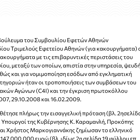
7 βούλευμα του Συμβουλίου Εφετών Αθηνών
ου Τριμελούς Εφετείου Αθηνών (για κακουργήματα) 
κακουργήματα με τις επιβαρυντικές περιστάσεις του
ου, μεταξύ των οποίων, απιστία στην υπηρεσία, ψευδ
θώς και για νομιμοποίηση εσόδων από εγκληματική
ατηγοριών ήταν οι τροποποιήσεις των συμβάσεων του
ακών Αγώνων (C4I) και την έγκριση πρωτοκόλλου
007, 29.10.2008 και 16.02.2009.
οθέτησε πλήρως την εισαγγελική πρόταση (βλ. 2ησελίδ
ι Υπουργοί της Κυβέρνησης Κ. Καραμανλή, Προκόπης
ι Χρήστος Μαρκογιαννάκης ζημίωσαν το ελληνικό
147.000.000 ευρώ (βλ. ιδίως 2η σελίδα 19 φύλλου επ.