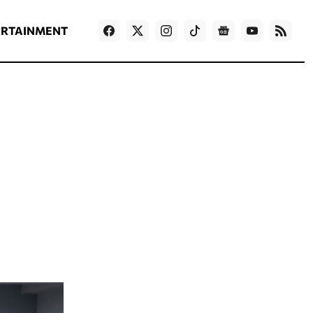
ΡΟΗ ΕΙΔΗΣΕΩΝ
T
NEWS IN ENGLISH
Games
ERTAINMENT