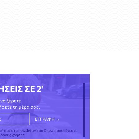
ΗΣΕΙΣ ΣΕ 2'
να ξέρετε
νήσετε τη μέρα σας.
φή σας στο newsletter του Dnews, αποδέχεστε
ς όρους χρήσης