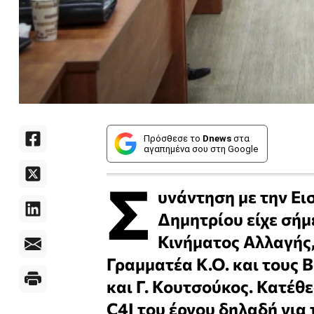
Πρόσθεσε το
Dnews
στα
αγαπημένα σου στη Google
Σ
υνάντηση με την Ει
Δημητρίου είχε σήμ
Κινήματος Αλλαγής,
Γραμματέα Κ.Ο. και τους 
και Γ. Κουτσούκος. Κατέθ
C4I του έργου δηλαδή γι