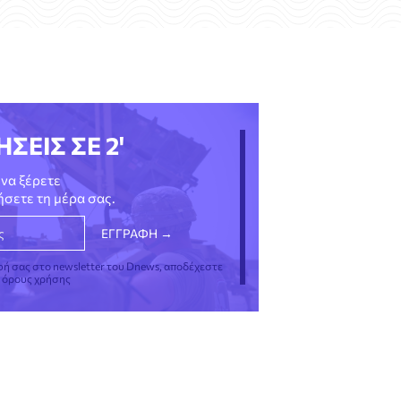
ΗΣΕΙΣ ΣΕ 2'
να ξέρετε
νήσετε τη μέρα σας.
φή σας στο newsletter του Dnews, αποδέχεστε
ς όρους χρήσης