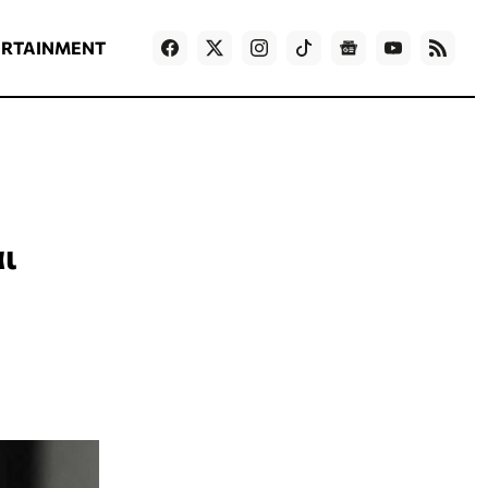
ΡΟΗ ΕΙΔΗΣΕΩΝ
T
NEWS IN ENGLISH
Games
ERTAINMENT
ι