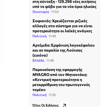
στη σύνταξη - 129.298 νέες αιτήσεις
υπό το φόβο για τα νέα όρια ηλικίας
Οικονομία
11:50
Σοφιανός: Χρειάζονται ριζικές
αλλαγές στο σύστημα για να είναι
προτεραιότητα οι λαϊκές ανάγκες
Πολιτική
11:49
Αρτέμιδα: Εμφάνιση λαγοκέφαλου
και σε παραλία της Λούτσας
(εικόνα)
Ελλάδα
11:48
Παρουσίαση της εφαρμογής
MYAGRO από τον Μητσοτάκη:
«Κεντρική προτεραιότητα η
μεταρρύθμιση του πρωτογενούς
τομέα»
Πολιτική
11:35
Όλες Οι Ειδήσεις