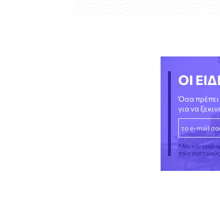
ΟΙ ΕΙΔ
Όσα πρέπει 
για να ξεκι
* Με την εγγρα
τους σχετικού