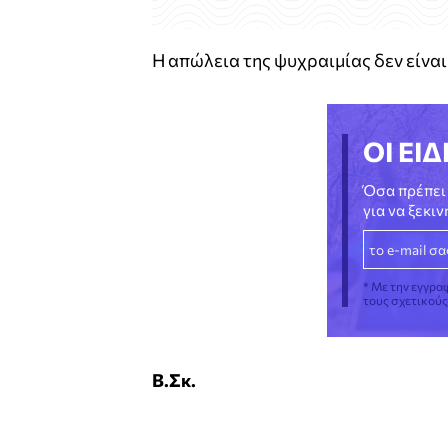
Η απώλεια της ψυχραιμίας δεν είνα
ΟΙ ΕΙΔ
Όσα πρέπει 
για να ξεκι
* Με την εγγρα
τους σχετικού
Β.Σκ.