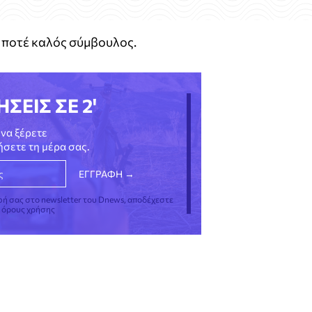
ι ποτέ καλός σύμβουλος.
ΗΣΕΙΣ ΣΕ 2'
να ξέρετε
νήσετε τη μέρα σας.
φή σας στο newsletter του Dnews, αποδέχεστε
ς όρους χρήσης