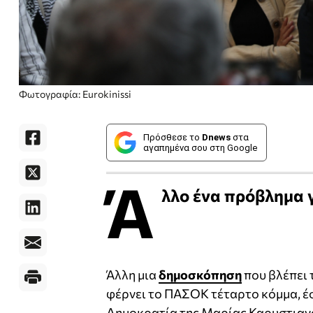
Φωτογραφία: Eurokinissi
Πρόσθεσε το
Dnews
στα
αγαπημένα σου στη Google
Ά
λλο ένα πρόβλημα 
Άλλη μια
δημοσκόπηση
που βλέπει
φέρνει το ΠΑΣΟΚ τέταρτο κόμμα, έστ
Δημοκρατία της Μαρίας Καρυστιαν