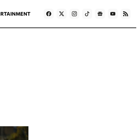
ΡΟΗ ΕΙΔΗΣΕΩΝ
T
NEWS IN ENGLISH
Games
ERTAINMENT