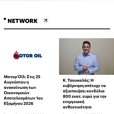
NETWORK
Μοτορ Όϊλ: Στις 25
Κ. Τσουκαλάς: Η
Αυγούστου η
κυβέρνηση απέτυχε να
ανακοίνωση των
αξιοποιήσει κονδύλια
Οικονομικών
800 εκατ. ευρώ για την
Αποτελεσμάτων 1ου
ενεργειακή
Εξαμήνου 2026
ανθεκτικότητα