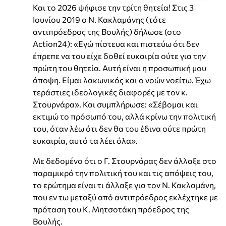
Και το 2026 ψήφισε την τρίτη θητεία! Στις 3
Ιουνίου 2019 ο Ν. Κακλαμάνης (τότε
αντιπρόεδρος της Βουλής) δήλωσε (στο
Action24): «Εγώ πίστευα και πιστεύω ότι δεν
έπρεπε να του είχε δοθεί ευκαιρία ούτε για την
πρώτη του θητεία. Αυτή είναι η προσωπική μου
άποψη. Είμαι λακωνικός και ο νοών νοείτω. Έχω
τεράστιες ιδεολογικές διαφορές με τον κ.
Στουρνάρα». Και συμπλήρωσε: «Σέβομαι και
εκτιμώ το πρόσωπό του, αλλά κρίνω την πολιτική
του, όταν λέω ότι δεν θα του έδινα ούτε πρώτη
ευκαιρία, αυτό τα λέει όλα».
Με δεδομένο ότι ο Γ. Στουρνάρας δεν άλλαξε στο
παραμικρό την πολιτική του και τις απόψεις του,
το ερώτημα είναι τι άλλαξε για τον Ν. Κακλαμάνη,
που εν τω μεταξύ από αντιπρόεδρος εκλέχτηκε με
πρόταση του Κ. Μητσοτάκη πρόεδρος της
Βουλής.