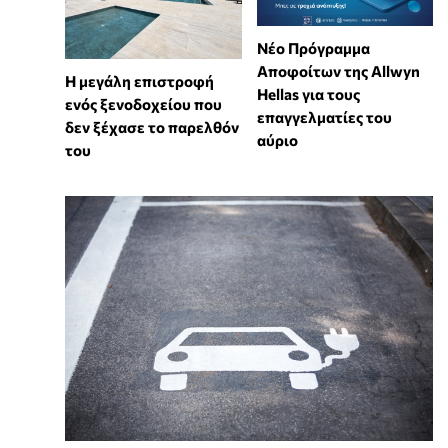
Νέο Πρόγραμμα
Αποφοίτων της Allwyn
Η μεγάλη επιστροφή
Hellas για τους
ενός ξενοδοχείου που
επαγγελματίες του
δεν ξέχασε το παρελθόν
αύριο
του