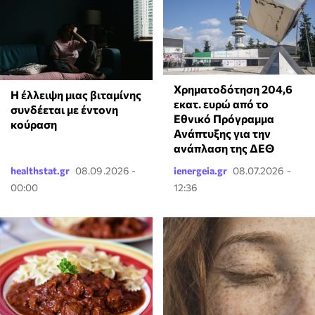
Χρηματοδότηση 204,6
⁠Η έλλειψη μιας βιταμίνης
εκατ. ευρώ από το
συνδέεται με έντονη
Εθνικό Πρόγραμμα
κούραση
Ανάπτυξης για την
ανάπλαση της ΔΕΘ
healthstat.gr
08.09.2026 -
ienergeia.gr
08.07.2026 -
00:00
12:36