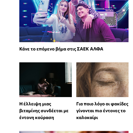
Κάνε το επόμενο βήμα στις ΣΑΕΚ ΑΛΦΑ
⁠Η έλλειψη μιας
Για ποιο λόγο οι φακίδες
βιταμίνης συνδέεται με
γίνονται πιο έντονες το
έντονη κούραση
καλοκαίρι