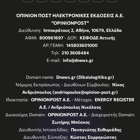
ΟΠΙΝΙΟΝ ΠΟΣΤ ΗΛΕΚΤΡΟΝΙΚΕΣ ΕΚΔΟΣΕΙΣ Α.Ε.
"OPINIONPOST"
Διεύθυνση:
Ιπποκράτους 2, Αθήνα, 10679, Ελλάδα
ΑΦΜ:
800961697
- ΔΟΥ:
ΚΕΦΟΔΕ Αττικής
ΑΡ. ΓΕΜΗ:
145803601000
Τηλ:
210 3608484
E-mail:
info@dnews.gr
Domain name:
Dnews.gr (Dikaiologitika.gr)
Νόμιμος Εκπρόσωπος - Διευθύνων Σύμβουλος:
Νίκος
Ανδριόπουλος (andriopoulos@opinion-post.gr)
Ιδιοκτησία:
OPINIONPOST A.E.
- Μέτοχοι:
ENERGY REGISTER
Α.Ε. / Ανδριόπουλος Νικόλαος
Δικαιούχος Domain:
OPINIONPOST A.E.
- Διαχειριστής Domain:
Σωτήρης Μπέσκος
Διευθυντής Ιστοσελίδας:
Παναγιώτης Ευθυμιάδης
Διευθυντής Σύνταξης:
Κώστας Σαρρηκώστας