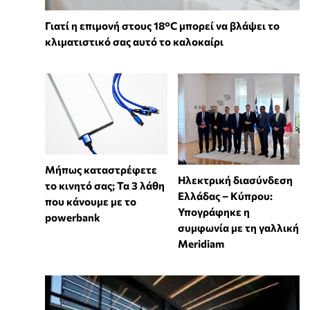
Γιατί η επιμονή στους 18°C μπορεί να βλάψει το
κλιματιστικό σας αυτό το καλοκαίρι
Μήπως καταστρέφετε
Ηλεκτρική διασύνδεση
το κινητό σας; Τα 3 λάθη
Ελλάδας – Κύπρου:
που κάνουμε με το
Υπογράφηκε η
powerbank
συμφωνία με τη γαλλική
Meridiam