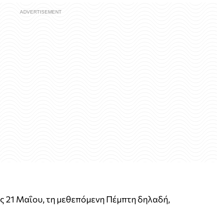
ις 21 Μαΐου, τη μεθεπόμενη Πέμπτη δηλαδή,