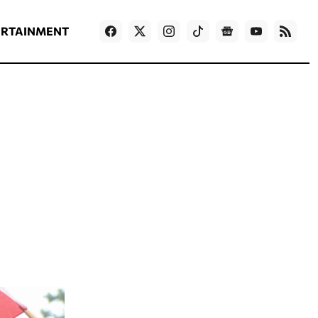
ΡΟΗ ΕΙΔΗΣΕΩΝ
T
NEWS IN ENGLISH
Games
ERTAINMENT