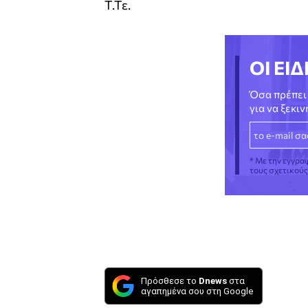
Τ.Τε.
ΟΙ ΕΙΔ
Όσα πρέπει 
για να ξεκι
* Με την εγγρα
τους σχετικού
Πρόσθεσε το
Dnews
στα
αγαπημένα σου στη Google