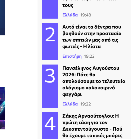
τους
Ελλάδα
19:48
Αυτά είναι τα δέντρα που
βοηθούν στην προστασία
των σπιτιών μας από τις
φωτιές - Η λίστα
Επιστήμη
19:22
Πανσέληνος Αυγούστου
2026: Πότε θα
απολαύσουμε το τελευταίο
ολόγιομο καλοκαιρινό
φεγγάρι
Ελλάδα
19:22
Σάκης Αρναούτογλου: Η
πρώτη τάση για τον
Δεκαπενταύγουστο - Πού
θα έχουμε τοπικές μπόρες