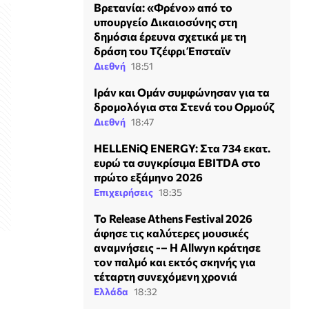
Βρετανία: «Φρένο» από το
υπουργείο Δικαιοσύνης στη
δημόσια έρευνα σχετικά με τη
δράση του Τζέφρι Έπσταϊν
Διεθνή
18:51
Ιράν και Ομάν συμφώνησαν για τα
δρομολόγια στα Στενά του Ορμούζ
Διεθνή
18:47
HELLENiQ ENERGY: Στα 734 εκατ.
ευρώ τα συγκρίσιμα EBITDA στο
πρώτο εξάμηνο 2026
Επιχειρήσεις
18:35
Το Release Athens Festival 2026
άφησε τις καλύτερες μουσικές
αναμνήσεις -– Η Allwyn κράτησε
τον παλμό και εκτός σκηνής για
τέταρτη συνεχόμενη χρονιά
Ελλάδα
18:32