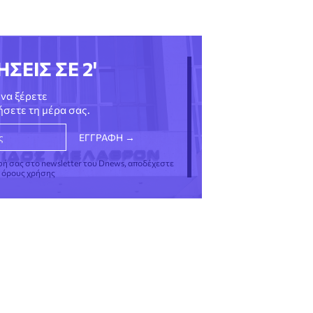
ΗΣΕΙΣ ΣΕ 2'
να ξέρετε
νήσετε τη μέρα σας.
φή σας στο newsletter του Dnews, αποδέχεστε
ς όρους χρήσης