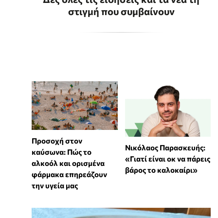
στιγμή που συμβαίνουν
Προσοχή στον
Νικόλαος Παρασκευής:
καύσωνα: Πώς το
«Γιατί είναι οκ να πάρεις
αλκοόλ και ορισμένα
βάρος το καλοκαίρι»
φάρμακα επηρεάζουν
την υγεία μας