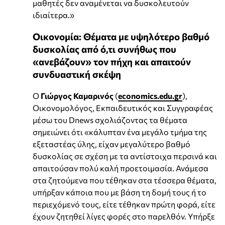
μαθητές δεν αναμένεται να δυσκολευτούν
ιδιαίτερα.»
Οικονομία: Θέματα με υψηλότερο βαθμό
δυσκολίας από ό,τι συνήθως που
«ανεβάζουν» τον πήχη και απαιτούν
συνδυαστική σκέψη
Ο
Γιώργος Καμαρινός
(
economics.edu.gr
),
Οικονομολόγος, Εκπαιδευτικός και Συγγραφέας
μέσω του Dnews σχολιάζοντας τα θέματα
σημειώνει ότι «κάλυπταν ένα μεγάλο τμήμα της
εξεταστέας ύλης, είχαν μεγαλύτερο βαθμό
δυσκολίας σε σχέση με τα αντίστοιχα περσινά και
απαιτούσαν πολύ καλή προετοιμασία. Ανάμεσα
στα ζητούμενα που τέθηκαν στα τέσσερα θέματα,
υπήρξαν κάποια που με βάση τη δομή τους ή το
περιεχόμενό τους, είτε τέθηκαν πρώτη φορά, είτε
έχουν ζητηθεί λίγες φορές στο παρελθόν. Υπήρξε