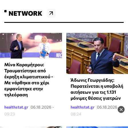
NETWORK
Μίνα Καραμήτρου:
Τραυματίστηκε από
έκρηξη κλιματιστικού -
Άδωνις Γεωργιάδης:
Με νάρθηκα στο χέρι
Παρατείνεται η υποβολή
εμφανίστηκε στην
αιτήσεων για τις 1.131
τηλεόραση
μόνιμες θέσεις γιατρών
healthstat.gr
06.18.2026 -
healthstat.gr
06.18.2026 -
×
09:23
08:24