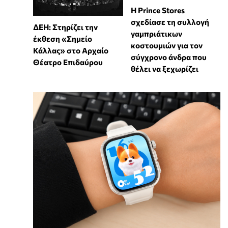
Η Prince Stores
σχεδίασε τη συλλογή
ΔΕΗ: Στηρίζει την
γαμπριάτικων
έκθεση «Σημείο
κοστουμιών για τον
Κάλλας» στο Αρχαίο
σύγχρονο άνδρα που
Θέατρο Επιδαύρου
θέλει να ξεχωρίζει