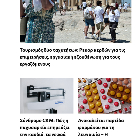
Τουρισμός δύο ταχυτήτων: Ρεκόρ κερδών για τις
επιχειρήσεις, εργασιακή εξουθένωση για τους
εργαζόμενους
Σύνδρομο CKM: Πώς η
Ανακαλείται παρτίδα
παχυσαρκία επηρεάζει
φαρμάκου για τη
την καρδιά, τα νεφρά
λευχαιμία – Η