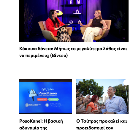
Κόκκινα δάνεια: Μήπως το μεγαλύτερο λάθος είναι
να περιμένεις; (Βίντεο)
PosoKanei: Η βασική
Ο Τσίπρας προκαλεί και
αδυναμία της
προειδοποιεί τον