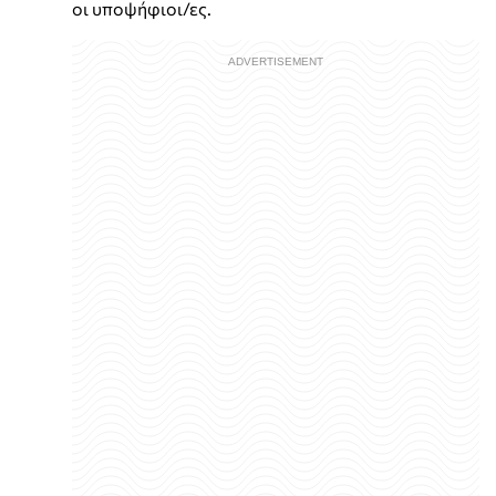
οι υποψήφιοι/ες.