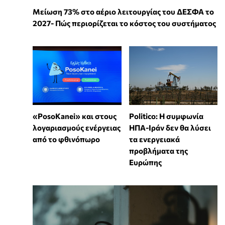
Μείωση 73% στο αέριο λειτουργίας του ΔΕΣΦΑ το
2027- Πώς περιορίζεται το κόστος του συστήματος
«PosoKanei» και στους
Politico: Η συμφωνία
λογαριασμούς ενέργειας
ΗΠΑ-Ιράν δεν θα λύσει
από το φθινόπωρο
τα ενεργειακά
προβλήματα της
Ευρώπης