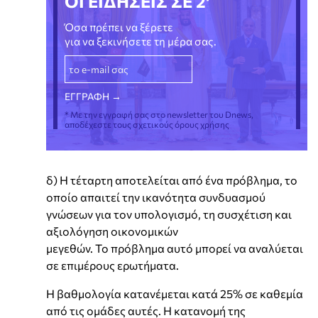
ΟΙ ΕΙΔΗΣΕΙΣ ΣΕ 2'
Όσα πρέπει να ξέρετε
για να ξεκινήσετε τη μέρα σας.
* Με την εγγραφή σας στο newsletter του Dnews,
αποδέχεστε τους σχετικούς όρους χρήσης
δ) Η τέταρτη αποτελείται από ένα πρόβλημα, το
οποίο απαιτεί την ικανότητα συνδυασμού
γνώσεων για τον υπολογισμό, τη συσχέτιση και
αξιολόγηση οικονομικών
μεγεθών. Το πρόβλημα αυτό μπορεί να αναλύεται
σε επιμέρους ερωτήματα.
Η βαθμολογία κατανέμεται κατά 25% σε καθεμία
από τις ομάδες αυτές. Η κατανομή της