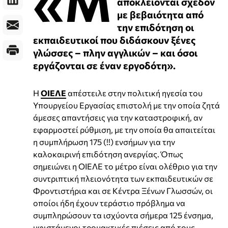
«Μ
αποκλείονται σχεδόν
με βεβαιότητα από
την επιδότηση οι
εκπαιδευτικοί που διδάσκουν ξένες
γλώσσες – πλην αγγλικών – και όσοι
εργάζονται σε έναν εργοδότη».
Η
ΟΙΕΛΕ
απέστειλε στην πολιτική ηγεσία του
Υπουργείου Εργασίας επιστολή με την οποία ζητά
άμεσες απαντήσεις για την καταστροφική, αν
εφαρμοστεί ρύθμιση, με την οποία θα απαιτείται
η συμπλήρωση 175 (!!) ενσήμων για την
καλοκαιρινή επιδότηση ανεργίας. Όπως
σημειώνει η ΟΙΕΛΕ το μέτρο είναι ολέθριο για την
συντριπτική πλειονότητα των εκπαιδευτικών σε
Φροντιστήρια και σε Κέντρα Ξένων Γλωσσών, οι
οποίοι ήδη έχουν τεράστιο πρόβλημα να
συμπληρώσουν τα ισχύοντα σήμερα 125 ένσημα,
υφιστάμενοι τρομακτικές πιέσεις από τους