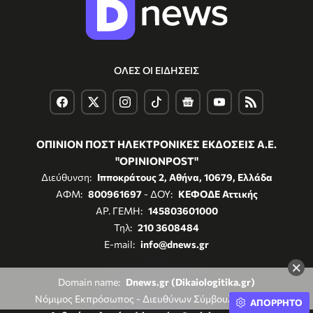
ΟΛΕΣ ΟΙ ΕΙΔΗΣΕΙΣ
ΟΠΙΝΙΟΝ ΠΟΣΤ ΗΛΕΚΤΡΟΝΙΚΕΣ ΕΚΔΟΣΕΙΣ Α.Ε.
"OPINIONPOST"
Διεύθυνση:
Ιπποκράτους 2, Αθήνα, 10679, Ελλάδα
ΑΦΜ:
800961697
- ΔΟΥ:
ΚΕΦΟΔΕ Αττικής
ΑΡ. ΓΕΜΗ:
145803601000
Τηλ:
210 3608484
E-mail:
info@dnews.gr
×
Domain name:
Dnews.gr (Dikaiologitika.gr)
Νόμιμος Εκπρόσωπος - Διευθύνων Σύμβουλος:
Νίκος
ΑΠΟΡΡΗΤΟ