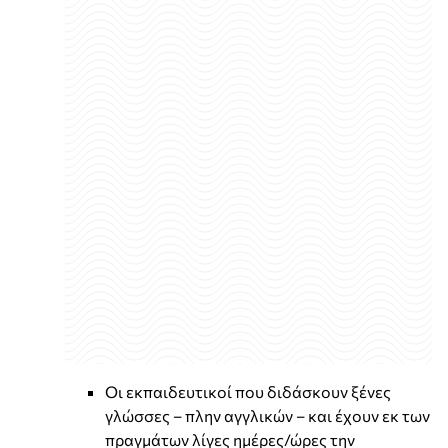
Οι εκπαιδευτικοί που διδάσκουν ξένες
γλώσσες – πλην αγγλικών – και έχουν εκ των
πραγμάτων λίγες ημέρες/ώρες την