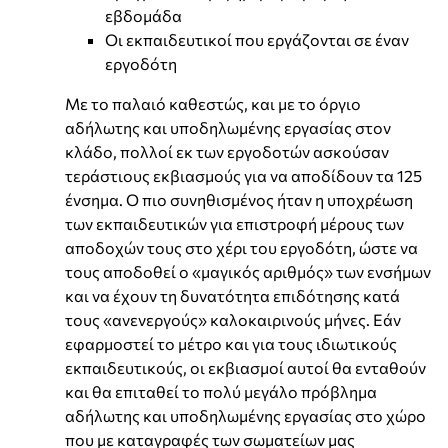
εβδομάδα
Οι εκπαιδευτικοί που εργάζονται σε έναν
εργοδότη
Με το παλαιό καθεστώς, και με το όργιο
αδήλωτης και υποδηλωμένης εργασίας στον
κλάδο, πολλοί εκ των εργοδοτών ασκούσαν
τεράστιους εκβιασμούς για να αποδίδουν τα 125
ένσημα. Ο πιο συνηθισμένος ήταν η υποχρέωση
των εκπαιδευτικών για επιστροφή μέρους των
αποδοχών τους στο χέρι του εργοδότη, ώστε να
τους αποδοθεί ο «μαγικός αριθμός» των ενσήμων
και να έχουν τη δυνατότητα επιδότησης κατά
τους «ανενεργούς» καλοκαιρινούς μήνες. Εάν
εφαρμοστεί το μέτρο και για τους ιδιωτικούς
εκπαιδευτικούς, οι εκβιασμοί αυτοί θα ενταθούν
και θα επιταθεί το πολύ μεγάλο πρόβλημα
αδήλωτης και υποδηλωμένης εργασίας στο χώρο
που με καταγραφές των σωματείων μας