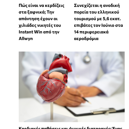
Πώς είναι να κερδίζεις
Συνεχίζεται η ανοδική
στα ξαφνικά; Την
πορεία του ελληνικού
απάντηση έχουν οι
τουρισμού με 5,6 εκατ.
χιλιάδες νικητές του
επιβάτες τον Ιούνιο στα
Instant Win από την
14 περιφερειακά
Allwyn
αεροδρόμια
Καρδιακές παθήσεις και ψυχικές διαταραχές: Ένας