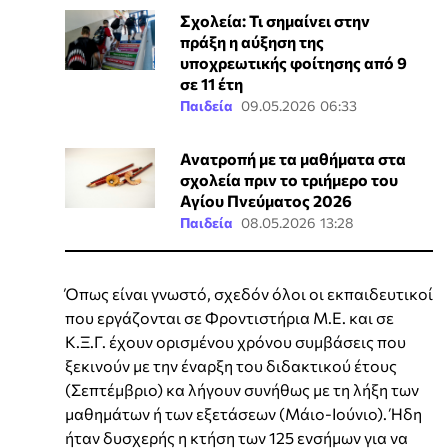
Σχολεία: Τι σημαίνει στην
πράξη η αύξηση της
υποχρεωτικής φοίτησης από 9
σε 11 έτη
Παιδεία
09.05.2026 06:33
Ανατροπή με τα μαθήματα στα
σχολεία πριν το τριήμερο του
Αγίου Πνεύματος 2026
Παιδεία
08.05.2026 13:28
Όπως είναι γνωστό, σχεδόν όλοι οι εκπαιδευτικοί
που εργάζονται σε Φροντιστήρια Μ.Ε. και σε
Κ.Ξ.Γ. έχουν ορισμένου χρόνου συμβάσεις που
ξεκινούν με την έναρξη του διδακτικού έτους
(Σεπτέμβριο) κα λήγουν συνήθως με τη λήξη των
μαθημάτων ή των εξετάσεων (Μάιο-Ιούνιο). Ήδη
ήταν δυσχερής η κτήση των 125 ενσήμων για να