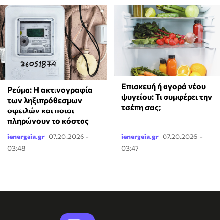
Επισκευή ή αγορά νέου
Ρεύμα: Η ακτινογραφία
ψυγείου: Τι συμφέρει την
των ληξιπρόθεσμων
τσέπη σας;
οφειλών και ποιοι
πληρώνουν το κόστος
ienergeia.gr
07.20.2026 -
ienergeia.gr
07.20.2026 -
03:48
03:47