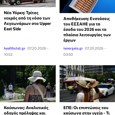
Νέα Υόρκη: Τρίτος
νεκρός από τη νόσο των
Αποθήκευση: Ενστάσεις
Λεγεωνάριων στο Upper
του ΕΣΣΑΗΕ για τα
East Side
έσοδα του 2026 και το
πλαίσιο λειτουργίας των
έργων
healthstat.gr
07.20.2026 -
ienergeia.gr
07.20.2026 -
10:52
03:50
Καύσωνας: Αναλυτικός
ΕΠΕ: Οι επιπτώσεις του
οδηγός πρόληψης και
καύσωνα στην υγεία - Τι