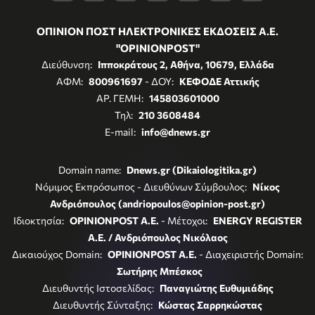
ΟΠΙΝΙΟΝ ΠΟΣΤ ΗΛΕΚΤΡΟΝΙΚΕΣ ΕΚΔΟΣΕΙΣ Α.Ε.
"OPINIONPOST"
Διεύθυνση:
Ιπποκράτους 2, Αθήνα, 10679, Ελλάδα
ΑΦΜ:
800961697
- ΔΟΥ:
ΚΕΦΟΔΕ Αττικής
ΑΡ. ΓΕΜΗ:
145803601000
Τηλ:
210 3608484
E-mail:
info@dnews.gr
Domain name:
Dnews.gr (Dikaiologitika.gr)
Νόμιμος Εκπρόσωπος - Διευθύνων Σύμβουλος:
Νίκος
Ανδριόπουλος (andriopoulos@opinion-post.gr)
Ιδιοκτησία:
OPINIONPOST A.E.
- Μέτοχοι:
ENERGY REGISTER
Α.Ε. / Ανδριόπουλος Νικόλαος
Δικαιούχος Domain:
OPINIONPOST A.E.
- Διαχειριστής Domain:
Σωτήρης Μπέσκος
Διευθυντής Ιστοσελίδας:
Παναγιώτης Ευθυμιάδης
Διευθυντής Σύνταξης:
Κώστας Σαρρηκώστας