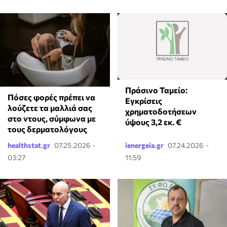
Πράσινο Ταμείο:
Πόσες φορές πρέπει να
Εγκρίσεις
λούζετε τα μαλλιά σας
χρηματοδοτήσεων
στο ντους, σύμφωνα με
ύψους 3,2 εκ. €
τους δερματολόγους
healthstat.gr
07.25.2026 -
ienergeia.gr
07.24.2026 -
03:27
11:59