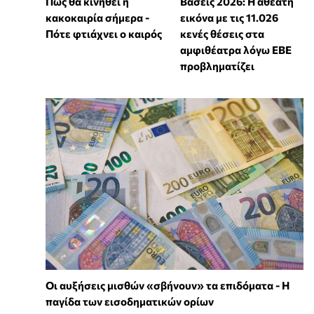
Πώς θα κινηθεί η
Βάσεις 2026: Η αθέατη
κακοκαιρία σήμερα -
εικόνα με τις 11.026
Πότε φτιάχνει ο καιρός
κενές θέσεις στα
αμφιθέατρα λόγω ΕΒΕ
προβληματίζει
Οι αυξήσεις μισθών «σβήνουν» τα επιδόματα - Η
παγίδα των εισοδηματικών ορίων