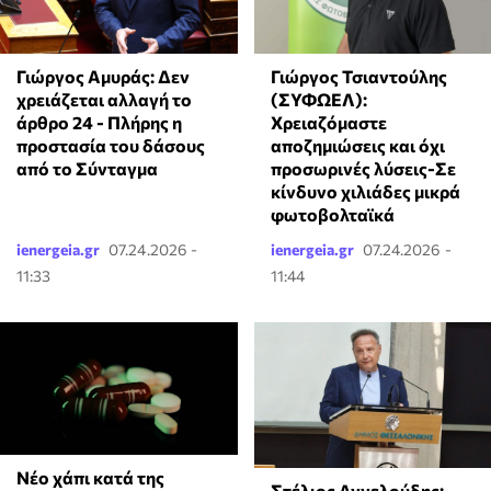
Γιώργος Τσιαντούλης
Γιώργος Αμυράς: Δεν
(ΣΥΦΩΕΛ):
χρειάζεται αλλαγή το
Χρειαζόμαστε
άρθρο 24 - Πλήρης η
αποζημιώσεις και όχι
προστασία του δάσους
προσωρινές λύσεις-Σε
από το Σύνταγμα
κίνδυνο χιλιάδες μικρά
φωτοβολταϊκά
ienergeia.gr
07.24.2026 -
ienergeia.gr
07.24.2026 -
11:33
11:44
Νέο χάπι κατά της
Στέλιος Αγγελούδης: