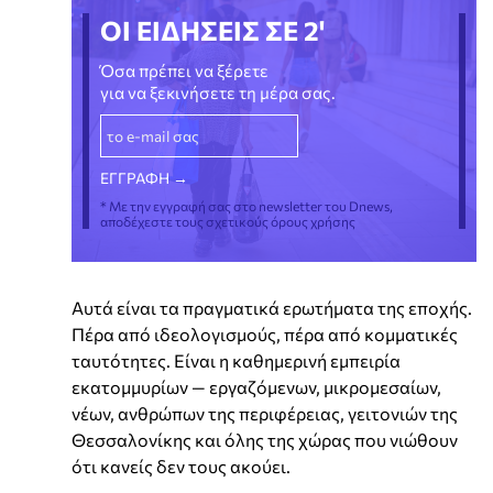
ΟΙ ΕΙΔΗΣΕΙΣ ΣΕ 2'
Όσα πρέπει να ξέρετε
για να ξεκινήσετε τη μέρα σας.
* Με την εγγραφή σας στο newsletter του Dnews,
αποδέχεστε τους σχετικούς όρους χρήσης
Αυτά είναι τα πραγματικά ερωτήματα της εποχής.
Πέρα από ιδεολογισμούς, πέρα από κομματικές
ταυτότητες. Είναι η καθημερινή εμπειρία
εκατομμυρίων — εργαζόμενων, μικρομεσαίων,
νέων, ανθρώπων της περιφέρειας, γειτονιών της
Θεσσαλονίκης και όλης της χώρας που νιώθουν
ότι κανείς δεν τους ακούει.