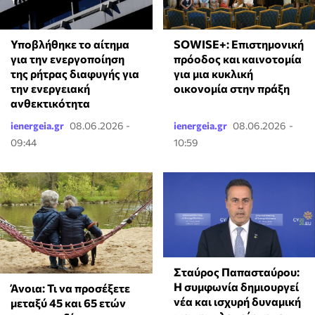
Υποβλήθηκε το αίτημα
SOWISE+: Επιστημονική
για την ενεργοποίηση
πρόοδος και καινοτομία
της ρήτρας διαφυγής για
για μια κυκλική
την ενεργειακή
οικονομία στην πράξη
ανθεκτικότητα
ienergeia.gr
08.06.2026 -
ienergeia.gr
08.06.2026 -
09:44
10:59
Σταύρος Παπασταύρου:
Η συμφωνία δημιουργεί
Άνοια: Τι να προσέξετε
νέα και ισχυρή δυναμική
μεταξύ 45 και 65 ετών