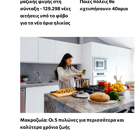
μαζικής φυγής στη
Ποιες πόλεις θα
σύνταξη - 129.298 νέες
«χτυπήσουν» 40αρια
αιτήσεις υπό το φόβο
για τα νέα όρια ηλικίας
Mακροζωία: Οι 5 πυλώνες για περισσότερα και
καλύτερα χρόνια ζωής