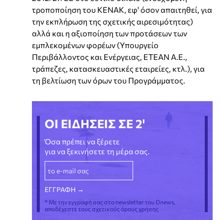
τροποποίηση του ΚΕΝΑΚ, εφ' όσον απαιτηθεί, για
την εκπλήρωση της σχετικής αιρεσιμότητας)
αλλά και η αξιοποίηση των προτάσεων των
εμπλεκομένων φορέων (Υπουργείο
Περιβάλλοντος και Ενέργειας, ΕΤΕΑΝ Α.Ε.,
τράπεζες, κατασκευαστικές εταιρείες, κτλ.), για
τη βελτίωση των όρων του Προγράμματος.
ΟΙ ΕΙΔΗΣΕΙΣ ΣΕ 2'
Όσα πρέπει να ξέρετε
για να ξεκινήσετε τη μέρα σας.
* Με την εγγραφή σας στο newsletter του Dnews,
αποδέχεστε τους σχετικούς όρους χρήσης