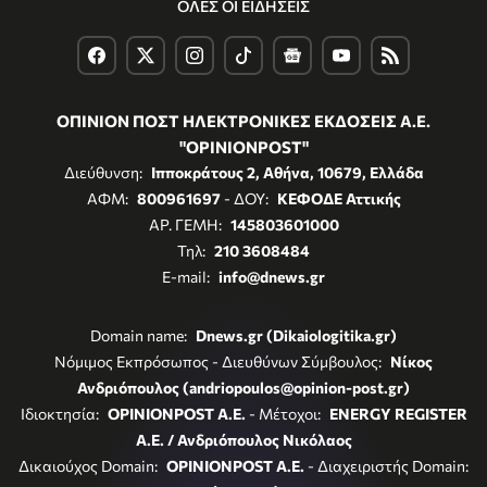
ΟΛΕΣ ΟΙ ΕΙΔΗΣΕΙΣ
ΟΠΙΝΙΟΝ ΠΟΣΤ ΗΛΕΚΤΡΟΝΙΚΕΣ ΕΚΔΟΣΕΙΣ Α.Ε.
"OPINIONPOST"
Διεύθυνση:
Ιπποκράτους 2, Αθήνα, 10679, Ελλάδα
ΑΦΜ:
800961697
- ΔΟΥ:
ΚΕΦΟΔΕ Αττικής
ΑΡ. ΓΕΜΗ:
145803601000
Τηλ:
210 3608484
E-mail:
info@dnews.gr
Domain name:
Dnews.gr (Dikaiologitika.gr)
Νόμιμος Εκπρόσωπος - Διευθύνων Σύμβουλος:
Νίκος
Ανδριόπουλος (andriopoulos@opinion-post.gr)
Ιδιοκτησία:
OPINIONPOST A.E.
- Μέτοχοι:
ENERGY REGISTER
Α.Ε. / Ανδριόπουλος Νικόλαος
Δικαιούχος Domain:
OPINIONPOST A.E.
- Διαχειριστής Domain: