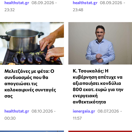
healthstat.gr
08.09.2026 -
healthstat.gr
08.09.2026 -
23:32
23:48
Κ. Τσουκαλάς: Η
Μελιτζάνες με φέτα: Ο
κυβέρνηση απέτυχε να
συνδυασμός που θα
αξιοποιήσει κονδύλια
απογειώσει τις
800 εκατ. ευρώ για την
καλοκαιρινές συνταγές
ενεργειακή
σας
ανθεκτικότητα
healthstat.gr
08.10.2026 -
ienergeia.gr
08.07.2026 -
00:30
11:57