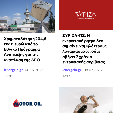
ΣΥΡΙΖΑ-ΠΣ: Η
Χρηματοδότηση 204,6
ενεργειακή ρήτρα δεν
εκατ. ευρώ από το
σημαίνει χαμηλότερους
Εθνικό Πρόγραμμα
λογαριασμούς, ούτε
Ανάπτυξης για την
σβήνει 7 χρόνια
ανάπλαση της ΔΕΘ
ενεργειακής ακρίβειας
ienergeia.gr
08.07.2026 -
ienergeia.gr
08.07.2026 -
12:36
12:17