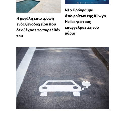
Νέο Πρόγραμμα
Αποφοίτων της Allwyn
Η μεγάλη επιστροφή
Hellas για τους
ενός ξενοδοχείου που
επαγγελματίες του
δεν ξέχασε το παρελθόν
αύριο
του