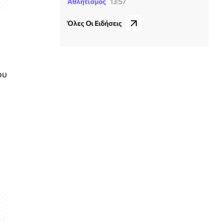
Αθλητισμός
13:57
Όλες Οι Ειδήσεις
ου