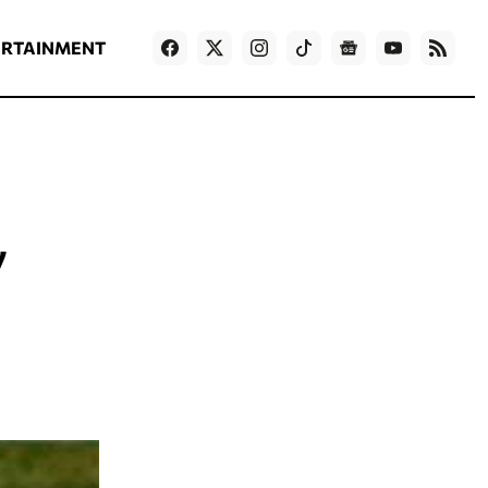
ΡΟΗ ΕΙΔΗΣΕΩΝ
T
NEWS IN ENGLISH
Games
ERTAINMENT
ν