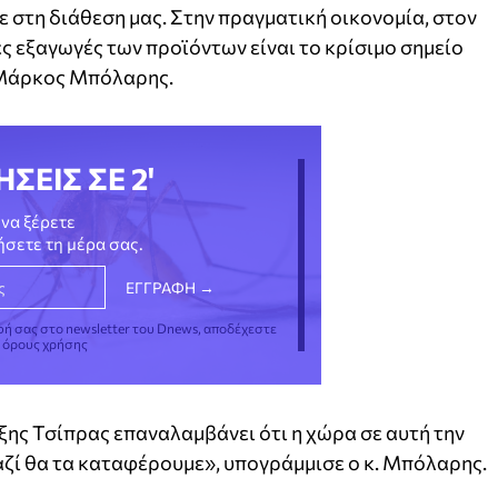
ε στη διάθεση μας. Στην πραγματική οικονομία, στον
ς εξαγωγές των προϊόντων είναι το κρίσιμο σημείο
 Μάρκος Μπόλαρης.
ΗΣΕΙΣ ΣΕ 2'
να ξέρετε
νήσετε τη μέρα σας.
φή σας στο newsletter του Dnews, αποδέχεστε
ς όρους χρήσης
ης Τσίπρας επαναλαμβάνει ότι η χώρα σε αυτή την
Μαζί θα τα καταφέρουμε», υπογράμμισε ο κ. Μπόλαρης.