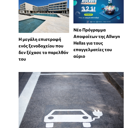
Νέο Πρόγραμμα
Αποφοίτων της Allwyn
Η μεγάλη επιστροφή
Hellas για τους
ενός ξενοδοχείου που
επαγγελματίες του
δεν ξέχασε το παρελθόν
αύριο
του