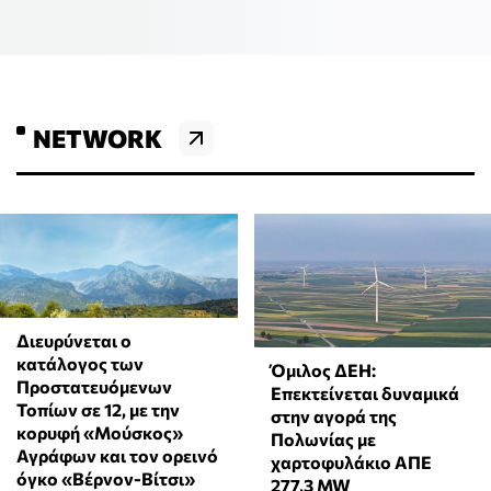
NETWORK
Διευρύνεται ο
κατάλογος των
Όμιλος ΔΕΗ:
Προστατευόμενων
Επεκτείνεται δυναμικά
Τοπίων σε 12, με την
στην αγορά της
κορυφή «Μούσκος»
Πολωνίας με
Αγράφων και τον ορεινό
χαρτοφυλάκιο ΑΠΕ
όγκο «Βέρνον-Βίτσι»
277,3 MW