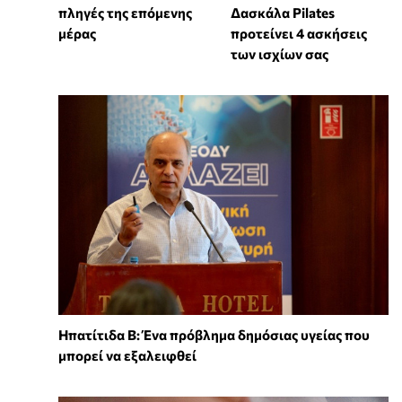
πληγές της επόμενης
Δασκάλα Pilates
μέρας
προτείνει 4 ασκήσεις
των ισχίων σας
Ηπατίτιδα Β: Ένα πρόβλημα δημόσιας υγείας που
μπορεί να εξαλειφθεί