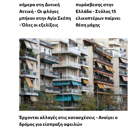
σήμερα στη Δυτική
πυρόσβεσης στην
Αττική - Οι φλόγες
Ελλάδα - Στόλος 15
μπήκαν στην Αγία Σκέπη
ελικοπτέρων παίρνει
- Όλες οι εξελίξεις
θέση μάχης
Έρχονται αλλαγές στις κατασχέσεις - Ανοίγει ο
δρόμος για είσπραξη οφειλών