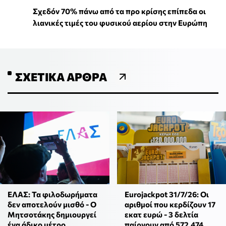
Σχεδόν 70% πάνω από τα προ κρίσης επίπεδα οι
λιανικές τιμές του φυσικού αερίου στην Ευρώπη
ΣΧΕΤΙΚΆ ΆΡΘΡΑ
ΕΛΑΣ: Τα φιλοδωρήματα
Eurojackpot 31/7/26: Οι
δεν αποτελούν μισθό - Ο
αριθμοί που κερδίζουν 17
Μητσοτάκης δημιουργεί
εκατ ευρώ - 3 δελτία
ένα άδικο μέτρο
παίρνουν από 572,474