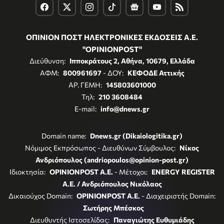
ΟΠΙΝΙΟΝ ΠΟΣΤ ΗΛΕΚΤΡΟΝΙΚΕΣ ΕΚΔΟΣΕΙΣ Α.Ε.
"OPINIONPOST"
Διεύθυνση:
Ιπποκράτους 2, Αθήνα, 10679, Ελλάδα
ΑΦΜ:
800961697
- ΔΟΥ:
ΚΕΦΟΔΕ Αττικής
ΑΡ. ΓΕΜΗ:
145803601000
Τηλ:
210 3608484
E-mail:
info@dnews.gr
Domain name:
Dnews.gr (Dikaiologitika.gr)
Νόμιμος Εκπρόσωπος - Διευθύνων Σύμβουλος:
Νίκος
Ανδριόπουλος (andriopoulos@opinion-post.gr)
Ιδιοκτησία:
OPINIONPOST A.E.
- Μέτοχοι:
ENERGY REGISTER
Α.Ε. / Ανδριόπουλος Νικόλαος
Δικαιούχος Domain:
OPINIONPOST A.E.
- Διαχειριστής Domain:
Σωτήρης Μπέσκος
Διευθυντής Ιστοσελίδας:
Παναγιώτης Ευθυμιάδης