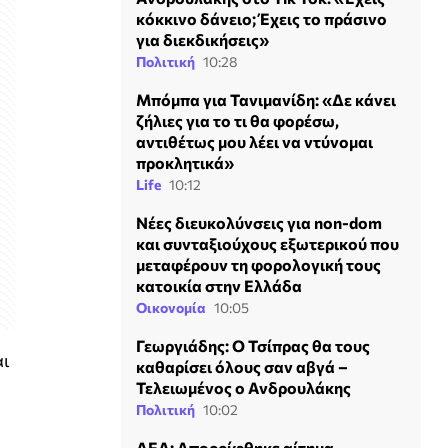
κόκκινο δάνειο; Έχεις το πράσινο
για διεκδικήσεις»
Πολιτική
10:28
Μπόμπα για Τανιμανίδη: «Δε κάνει
ζήλιες για το τι θα φορέσω,
αντιθέτως μου λέει να ντύνομαι
προκλητικά»
Life
10:12
Νέες διευκολύνσεις για non-dom
και συνταξιούχους εξωτερικού που
μεταφέρουν τη φορολογική τους
κατοικία στην Ελλάδα
Οικονομία
10:05
Γεωργιάδης: Ο Τσίπρας θα τους
αι
καθαρίσει όλους σαν αβγά –
Τελειωμένος ο Ανδρουλάκης
Πολιτική
10:02
ΔΕΔ: Απορρίφθηκε αίτημα