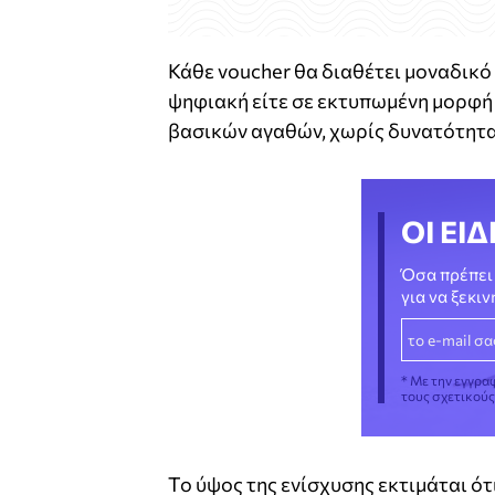
Κάθε voucher θα διαθέτει μοναδικό 
ψηφιακή είτε σε εκτυπωμένη μορφή
βασικών αγαθών, χωρίς δυνατότητα
ΟΙ ΕΙΔ
Όσα πρέπει 
για να ξεκι
* Με την εγγρα
τους σχετικού
Το ύψος της ενίσχυσης εκτιμάται ό