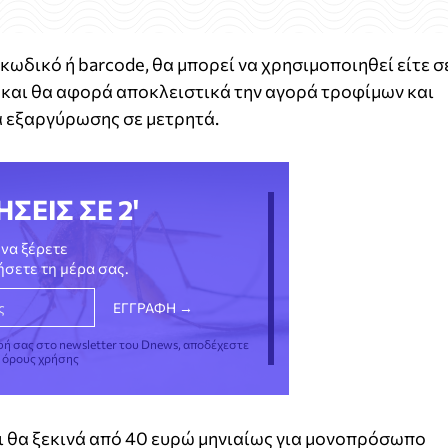
κωδικό ή barcode, θα μπορεί να χρησιμοποιηθεί είτε σ
 και θα αφορά αποκλειστικά την αγορά τροφίμων και
 εξαργύρωσης σε μετρητά.
ΗΣΕΙΣ ΣΕ 2'
να ξέρετε
νήσετε τη μέρα σας.
φή σας στο newsletter του Dnews, αποδέχεστε
ς όρους χρήσης
τι θα ξεκινά από 40 ευρώ μηνιαίως για μονοπρόσωπο