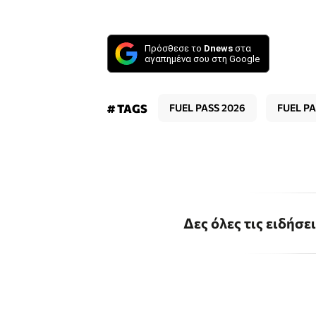
Πρόσθεσε το
Dnews
στα
αγαπημένα σου στη Google
# TAGS
FUEL PASS 2026
FUEL P
Δες όλες τις ειδήσε