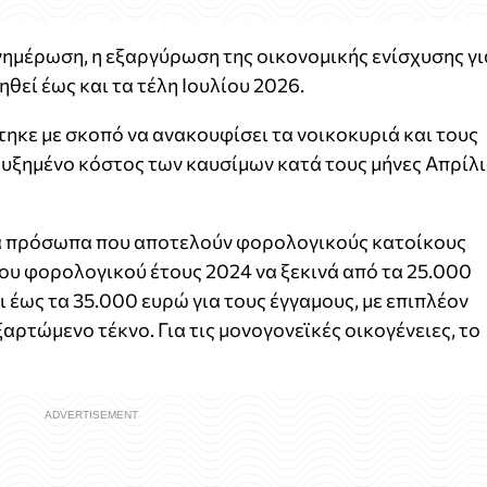
ημέρωση, η εξαργύρωση της οικονομικής ενίσχυσης γι
ηθεί έως και τα τέλη Ιουλίου 2026.
ηκε με σκοπό να ανακουφίσει τα νοικοκυριά και τους
αυξημένο κόστος των καυσίμων κατά τους μήνες Απρίλ
κά πρόσωπα που αποτελούν φορολογικούς κατοίκους
του φορολογικού έτους 2024 να ξεκινά από τα 25.000
ι έως τα 35.000 ευρώ για τους έγγαμους, με επιπλέον
ρτώμενο τέκνο. Για τις μονογονεϊκές οικογένειες, το