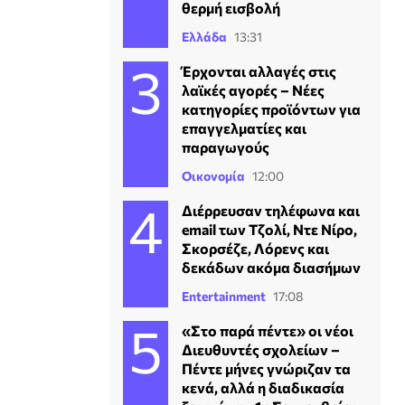
θερμή εισβολή
Ελλάδα
13:31
Έρχονται αλλαγές στις
λαϊκές αγορές – Νέες
κατηγορίες προϊόντων για
επαγγελματίες και
παραγωγούς
Οικονομία
12:00
Διέρρευσαν τηλέφωνα και
email των Τζολί, Ντε Νίρο,
Σκορσέζε, Λόρενς και
δεκάδων ακόμα διασήμων
Entertainment
17:08
«Στο παρά πέντε» οι νέοι
Διευθυντές σχολείων –
Πέντε μήνες γνώριζαν τα
κενά, αλλά η διαδικασία