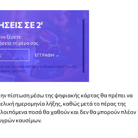
ΗΣΕΙΣ ΣΕ 2'
να ξέρετε
νήσετε τη μέρα σας.
φή σας στο newsletter του Dnews, αποδέχεστε
ς όρους χρήσης
την πίστωση μέσω της ψηφιακής κάρτας θα πρέπει να
 τελική ημερομηνία λήξης, καθώς μετά το πέρας της
πολοιπόμενα ποσά θα χαθούν και δεν θα μπορούν πλέον
υγρών καυσίμων.