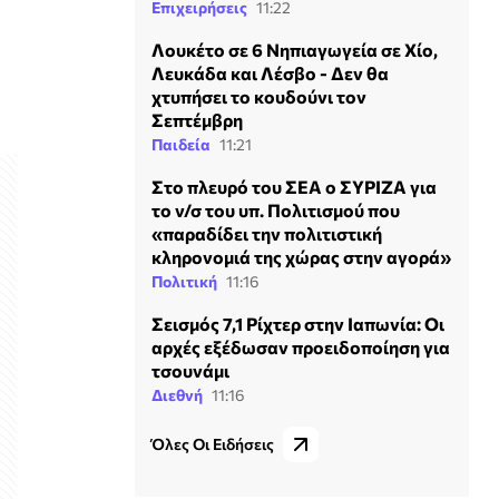
Επιχειρήσεις
11:22
Λουκέτο σε 6 Νηπιαγωγεία σε Χίο,
Λευκάδα και Λέσβο - Δεν θα
χτυπήσει το κουδούνι τον
Σεπτέμβρη
Παιδεία
11:21
Στο πλευρό του ΣΕΑ ο ΣΥΡΙΖΑ για
το ν/σ του υπ. Πολιτισμού που
«παραδίδει την πολιτιστική
κληρονομιά της χώρας στην αγορά»
Πολιτική
11:16
Σεισμός 7,1 Ρίχτερ στην Ιαπωνία: Οι
αρχές εξέδωσαν προειδοποίηση για
τσουνάμι
Διεθνή
11:16
Όλες Οι Ειδήσεις