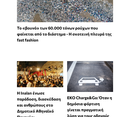
Το «βουνό» των 60.000 τόνων ρούχων που
φαίνεται από το διάστημα - Η σκοτεινή πλευρά της
fast fashion
Η Inalan ένωσε
EKO Charge&Go: Όταν η
παράδοση, διασκέδαση
δημόσια φόρτιση
και ανθρώπους στο
γίνεται πραγματική
Δημοτικό Αθηναϊκό
λύση για τους οδηγούς
Πανηγύρι