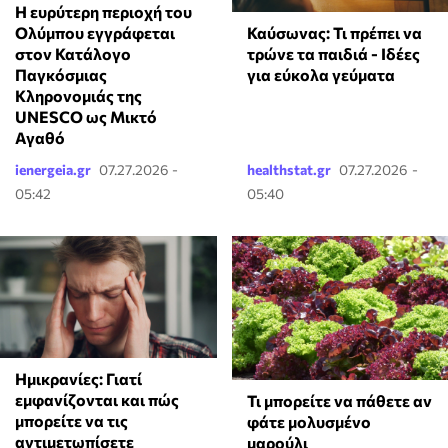
H ευρύτερη περιοχή του
Ολύμπου εγγράφεται
Καύσωνας: Τι πρέπει να
στον Κατάλογο
τρώνε τα παιδιά - Ιδέες
Παγκόσμιας
για εύκολα γεύματα
Κληρονομιάς της
UNESCO ως Μικτό
Αγαθό
ienergeia.gr
07.27.2026 -
healthstat.gr
07.27.2026 -
05:42
05:40
Ημικρανίες: Γιατί
εμφανίζονται και πώς
Τι μπορείτε να πάθετε αν
μπορείτε να τις
φάτε μολυσμένο
αντιμετωπίσετε
μαρούλι