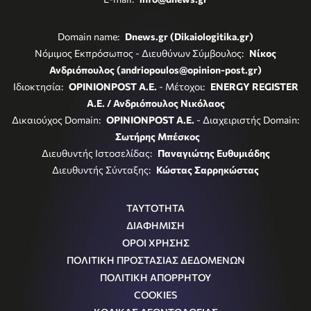
Domain name:
Dnews.gr (Dikaiologitika.gr)
Νόμιμος Εκπρόσωπος - Διευθύνων Σύμβουλος:
Νίκος
Ανδριόπουλος (andriopoulos@opinion-post.gr)
Ιδιοκτησία:
OPINIONPOST A.E.
- Μέτοχοι:
ENERGY REGISTER
Α.Ε. / Ανδριόπουλος Νικόλαος
Δικαιούχος Domain:
OPINIONPOST A.E.
- Διαχειριστής Domain:
Σωτήρης Μπέσκος
Διευθυντής Ιστοσελίδας:
Παναγιώτης Ευθυμιάδης
Διευθυντής Σύνταξης:
Κώστας Σαρρηκώστας
ΤΑΥΤΟΤΗΤΑ
ΔΙΑΦΗΜΙΣΗ
ΟΡΟΙ ΧΡΗΣΗΣ
ΠΟΛΙΤΙΚΗ ΠΡΟΣΤΑΣΙΑΣ ΔΕΔΟΜΕΝΩΝ
ΠΟΛΙΤΙΚΗ ΑΠΟΡΡΗΤΟΥ
COOKIES