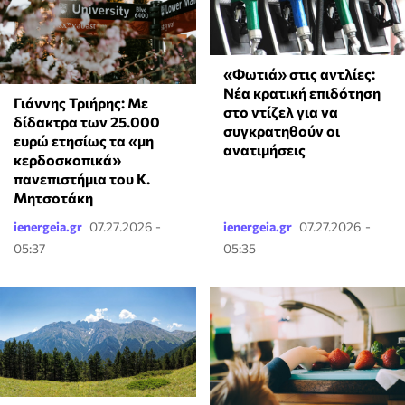
«Φωτιά» στις αντλίες:
Νέα κρατική επιδότηση
Γιάννης Τριήρης: Με
στο ντίζελ για να
δίδακτρα των 25.000
συγκρατηθούν οι
ευρώ ετησίως τα «μη
ανατιμήσεις
κερδοσκοπικά»
πανεπιστήμια του Κ.
Μητσοτάκη
ienergeia.gr
07.27.2026 -
ienergeia.gr
07.27.2026 -
05:37
05:35