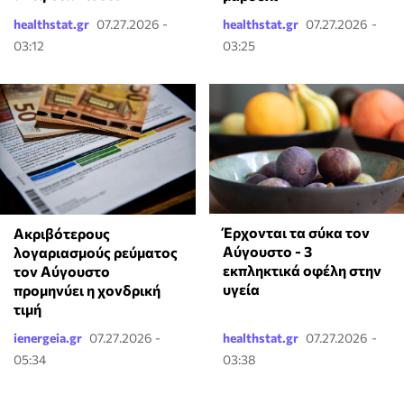
healthstat.gr
07.27.2026 -
healthstat.gr
07.27.2026 -
03:12
03:25
Έρχονται τα σύκα τον
Ακριβότερους
Αύγουστο - 3
λογαριασμούς ρεύματος
εκπληκτικά οφέλη στην
τον Αύγουστο
υγεία
προμηνύει η χονδρική
τιμή
ienergeia.gr
07.27.2026 -
healthstat.gr
07.27.2026 -
05:34
03:38