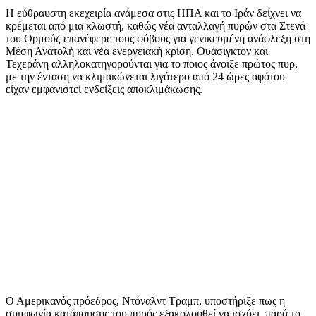
Η εύθραυστη εκεχειρία ανάμεσα στις ΗΠΑ και το Ιράν δείχνει να
κρέμεται από μια κλωστή, καθώς νέα ανταλλαγή πυρών στα Στενά
του Ορμούζ επανέφερε τους φόβους για γενικευμένη ανάφλεξη στη
Μέση Ανατολή και νέα ενεργειακή κρίση. Ουάσιγκτον και
Τεχεράνη αλληλοκατηγορούνται για το ποιος άνοιξε πρώτος πυρ,
με την ένταση να κλιμακώνεται λιγότερο από 24 ώρες αφότου
είχαν εμφανιστεί ενδείξεις αποκλιμάκωσης.
Ο Αμερικανός πρόεδρος, Ντόναλντ Τραμπ, υποστήριξε πως η
συμφωνία κατάπαυσης του πυρός εξακολουθεί να ισχύει, παρά το