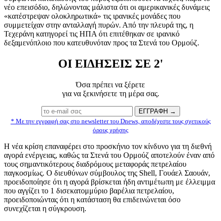
νέο επεισόδιο, δηλώνοντας μάλιστα ότι οι αμερικανικές δυνάμεις
«κατέστρεψαν ολοκληρωτικά» τις ιρανικές μονάδες που
συμμετείχαν στην ανταλλαγή πυρών. Από την πλευρά της, η
Τεχεράνη κατηγορεί τις ΗΠΑ ότι επιτέθηκαν σε ιρανικό
δεξαμενόπλοιο που κατευθυνόταν προς τα Στενά του Ορμούζ.
ΟΙ ΕΙΔΗΣΕΙΣ ΣΕ 2'
Όσα πρέπει να ξέρετε
για να ξεκινήσετε τη μέρα σας.
* Με την εγγραφή σας στο newsletter του Dnews, αποδέχεστε τους σχετικούς
όρους χρήσης
Η νέα κρίση επαναφέρει στο προσκήνιο τον κίνδυνο για τη διεθνή
αγορά ενέργειας, καθώς τα Στενά του Ορμούζ αποτελούν έναν από
τους σημαντικότερους διαδρόμους μεταφοράς πετρελαίου
παγκοσμίως. Ο διευθύνων σύμβουλος της Shell, Γουάελ Σαουάν,
προειδοποίησε ότι η αγορά βρίσκεται ήδη αντιμέτωπη με έλλειμμα
που αγγίζει το 1 δισεκατομμύριο βαρέλια πετρελαίου,
προειδοποιώντας ότι η κατάσταση θα επιδεινώνεται όσο
συνεχίζεται η σύγκρουση.