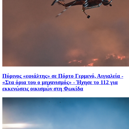
Πύρινος «εφιάλτης» σε Πόρτο Γερμενό, Αιγιαλεία -
«Στα όρια του ο μηχανισμός» - Ήχησε το 112 για
εκκενώσεις οικισμών στη Φωκίδα