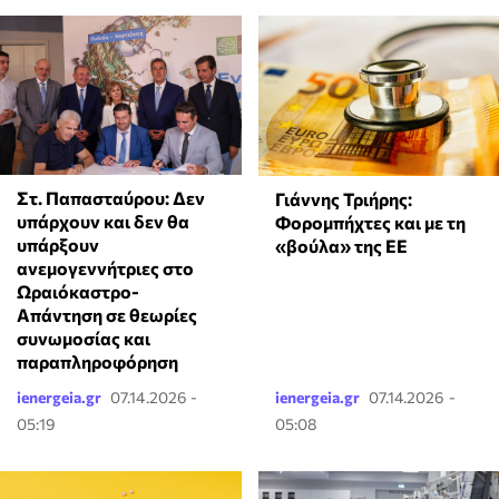
Στ. Παπασταύρου: Δεν
Γιάννης Τριήρης:
υπάρχουν και δεν θα
Φορομπήχτες και με τη
υπάρξουν
«βούλα» της ΕΕ
ανεμογεννήτριες στο
Ωραιόκαστρο-
Απάντηση σε θεωρίες
συνωμοσίας και
παραπληροφόρηση
ienergeia.gr
07.14.2026 -
ienergeia.gr
07.14.2026 -
05:19
05:08