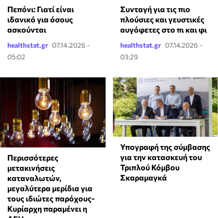
Πεπόνι: Γιατί είναι
Συνταγή για τις πιο
ιδανικό για όσους
πλούσιες και γευστικές
ασκούνται
αυγόφετες στο πι και φι
healthstat.gr
07.14.2026 -
healthstat.gr
07.14.2026 -
05:02
03:29
Υπογραφή της σύμβασης
για την κατασκευή του
Περισσότερες
Τριπλού Κόμβου
μετακινήσεις
Σκαραμαγκά
καταναλωτών,
μεγαλύτερα μερίδια για
τους ιδιώτες παρόχους-
Κυρίαρχη παραμένει η