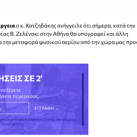
έργεια
ο κ. Χατζηδάκης ανήγγειλε ότι σήμερα, κατά την
ας Β. Ζελένσκι στην Αθήνα θα υπογραφεί και άλλη
ια την μεταφορά φυσικού αερίου από την χώρα μας προ
ΗΣΕΙΣ ΣΕ 2'
να ξέρετε
νήσετε τη μέρα σας.
φή σας στο newsletter του Dnews, αποδέχεστε
ς όρους χρήσης