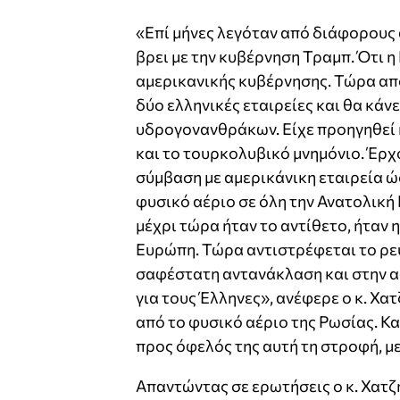
«Επί μήνες λεγόταν από διάφορους 
βρει με την κυβέρνηση Τραμπ. Ότι 
αμερικανικής κυβέρνησης. Τώρα απ
δύο ελληνικές εταιρείες και θα κάν
υδρογονανθράκων. Είχε προηγηθεί 
και το τουρκολυβικό μνημόνιο. Έρχ
σύμβαση με αμερικάνικη εταιρεία 
φυσικό αέριο σε όλη την Ανατολική
μέχρι τώρα ήταν το αντίθετο, ήταν
Ευρώπη. Τώρα αντιστρέφεται το ρεύ
σαφέστατη αντανάκλαση και στην α
για τους Έλληνες», ανέφερε ο κ. Χ
από το φυσικό αέριο της Ρωσίας. Κ
προς όφελός της αυτή τη στροφή, με
Απαντώντας σε ερωτήσεις ο κ. Χατ