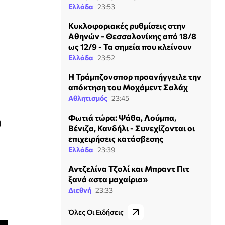
Ελλάδα
23:53
Κυκλοφοριακές ρυθμίσεις στην
Αθηνών - Θεσσαλονίκης από 18/8
ως 12/9 - Τα σημεία που κλείνουν
Ελλάδα
23:52
Η Τράμπζονσπορ προανήγγειλε την
απόκτηση του Μοχάμεντ Σαλάχ
Αθλητισμός
23:45
Φωτιά τώρα: Ψάθα, Λούμπα,
η
Βένιζα, Κανδήλι - Συνεχίζονται οι
επιχειρήσεις κατάσβεσης
Ελλάδα
23:39
Αντζελίνα Τζολί και Μπραντ Πιτ
ξανά «στα μαχαίρια»
Διεθνή
23:33
Όλες Οι Ειδήσεις