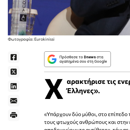
Φωτογραφία: Eurokinissi
Πρόσθεσε το
Dnews
στα
αγαπημένα σου στη Google
Χ
αρακτήρισε τις ενε
Έλληνες».
«Υπάρχουν δύο μύθοι, στο επίπεδο τ
τους φτωχούς ανθρώπους και στην ε
αποδεικνύουν το αντίθετο», τόνισε