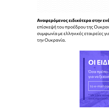
Αναφερόμενος ειδικότερα στην εν
επίσκεψή του προέδρου της Ουκρανί
συμφωνία με ελληνικές εταιρείες γ
την Ουκρανία.
ΟΙ ΕΙΔ
Όσα πρέπει 
για να ξεκι
* Με την εγγρα
τους σχετικού