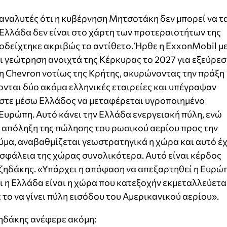
αναλυτές ότι η κυβέρνηση Μητσοτάκη δεν μπορεί να τ
η Ελλάδα δεν είναι στο χάρτη των προτεραιοτήτων της
οδείχτηκε ακριβώς το αντίθετο. Ήρθε η ExxonMobil μ
ει γεώτρηση ανοιχτά της Κέρκυρας το 2027 για εξεύρε
η Chevron νοτίως της Κρήτης, ακυρώνοντας την πράξη
ονται δύο ακόμα ελληνικές εταιρείες και υπέγραψαν
ώστε μέσω Ελλάδος να μεταφέρεται υγροποιημένο
 Ευρώπη. Αυτό κάνει την Ελλάδα ενεργειακή πύλη, ενώ
 η απόληξη της πώλησης του ρωσικού αερίου προς την
μα, αναβαθμίζεται γεωστρατηγικά η χώρα και αυτό έχ
σφάλεια της χώρας συνολικότερα. Αυτό είναι κέρδος
ατζηδάκης. «Υπάρχει η απόφαση να απεξαρτηθεί η Ευρώ
αι η Ελλάδα είναι η χώρα που κατεξοχήν εκμεταλλεύετα
 το να γίνει πύλη εισόδου του Αμερικανικού αερίου».
ζηδάκης ανέφερε ακόμη: