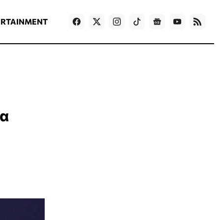
ΡΟΗ ΕΙΔΗΣΕΩΝ
T
NEWS IN ENGLISH
Games
ERTAINMENT
ία