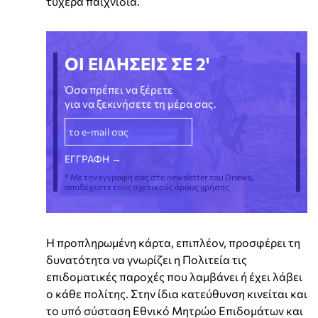
τυχερά παιχνίδια.
ΟΙ ΕΙΔΗΣΕΙΣ ΣΕ 2'
Όσα πρέπει να ξέρετε
για να ξεκινήσετε τη μέρα σας.
* Με την εγγραφή σας στο newsletter του Dnews,
αποδέχεστε τους σχετικούς όρους χρήσης
Η προπληρωμένη κάρτα, επιπλέον, προσφέρει τη
δυνατότητα να γνωρίζει η Πολιτεία τις
επιδοματικές παροχές που λαμβάνει ή έχει λάβει
ο κάθε πολίτης. Στην ίδια κατεύθυνση κινείται και
το υπό σύσταση Εθνικό Μητρώο Επιδομάτων και