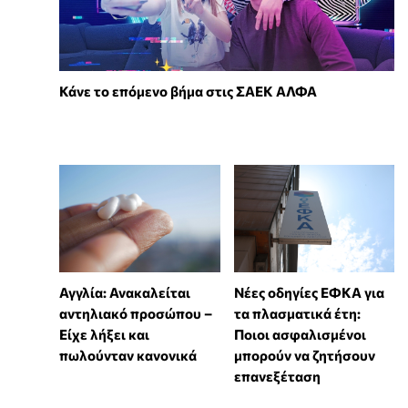
Κάνε το επόμενο βήμα στις ΣΑΕΚ ΑΛΦΑ
Αγγλία: Ανακαλείται
Νέες οδηγίες ΕΦΚΑ για
αντηλιακό προσώπου –
τα πλασματικά έτη:
Είχε λήξει και
Ποιοι ασφαλισμένοι
πωλούνταν κανονικά
μπορούν να ζητήσουν
επανεξέταση