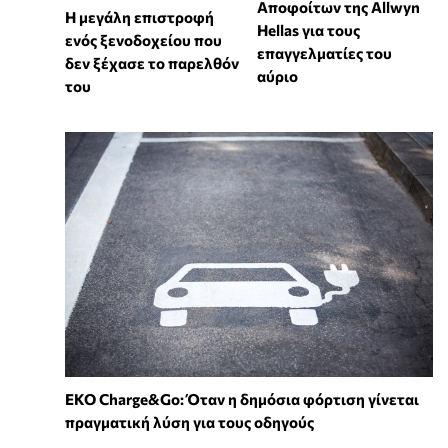
Αποφοίτων της Allwyn
Η μεγάλη επιστροφή
Hellas για τους
ενός ξενοδοχείου που
επαγγελματίες του
δεν ξέχασε το παρελθόν
αύριο
του
EKO Charge&Go: Όταν η δημόσια φόρτιση γίνεται
πραγματική λύση για τους οδηγούς