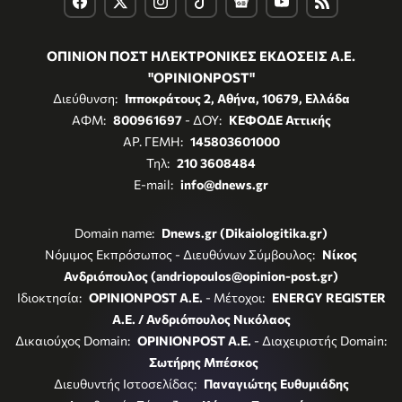
ΟΠΙΝΙΟΝ ΠΟΣΤ ΗΛΕΚΤΡΟΝΙΚΕΣ ΕΚΔΟΣΕΙΣ Α.Ε.
"OPINIONPOST"
Διεύθυνση:
Ιπποκράτους 2, Αθήνα, 10679, Ελλάδα
ΑΦΜ:
800961697
- ΔΟΥ:
ΚΕΦΟΔΕ Αττικής
ΑΡ. ΓΕΜΗ:
145803601000
Τηλ:
210 3608484
E-mail:
info@dnews.gr
Domain name:
Dnews.gr (Dikaiologitika.gr)
Νόμιμος Εκπρόσωπος - Διευθύνων Σύμβουλος:
Νίκος
Ανδριόπουλος (andriopoulos@opinion-post.gr)
Ιδιοκτησία:
OPINIONPOST A.E.
- Μέτοχοι:
ENERGY REGISTER
Α.Ε. / Ανδριόπουλος Νικόλαος
Δικαιούχος Domain:
OPINIONPOST A.E.
- Διαχειριστής Domain:
Σωτήρης Μπέσκος
Διευθυντής Ιστοσελίδας:
Παναγιώτης Ευθυμιάδης