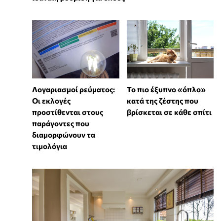
Λογαριασμοί ρεύματος:
To πιο έξυπνο «όπλο»
Οι εκλογές
κατά της ζέστης που
προστίθενται στους
βρίσκεται σε κάθε σπίτι
παράγοντες που
διαμορφώνουν τα
τιμολόγια