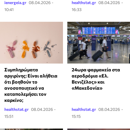
ienergeia.gr
08.04.2026 -
healthstat.gr
08.04.2026 -
10:41
16:33
24ωρα φαρμακεία στα
⁠Συμπληρώματα
αεροδρόμια «Ελ.
αργιρίνης: Είναι αλήθεια
Βενιζέλος» και
ότι βοηθούν το
«Μακεδονία»
ανοσοποιητικό να
καταπολεμήσει τον
καρκίνο;
healthstat.gr
08.04.2026 -
healthstat.gr
08.04.2026 -
15:51
15:15