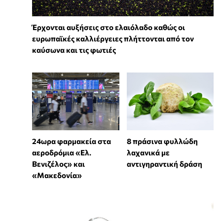
Έρχονται αυξήσεις στο ελαιόλαδο καθώς οι
ευρωπαϊκές καλλιέργειες πλήττονται από τον
καύσωνα και τις φωτιές
24ωρα φαρμακεία στα
8 πράσινα φυλλώδη
αεροδρόμια «Ελ.
λαχανικά με
Βενιζέλος» και
αντιγηραντική δράση
«Μακεδονία»