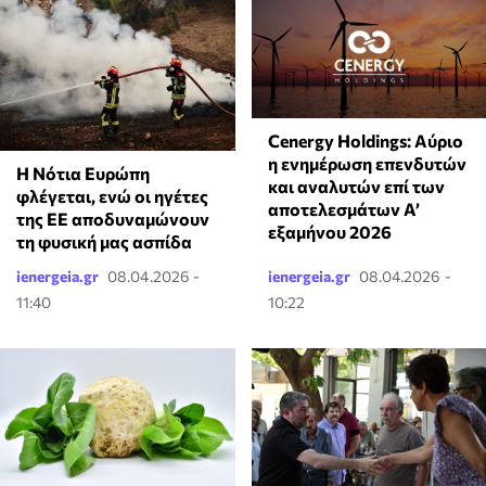
Cenergy Holdings: Αύριο
η ενημέρωση επενδυτών
Η Νότια Ευρώπη
και αναλυτών επί των
φλέγεται, ενώ οι ηγέτες
αποτελεσμάτων A’
της ΕΕ αποδυναμώνουν
εξαμήνου 2026
τη φυσική μας ασπίδα
ienergeia.gr
08.04.2026 -
ienergeia.gr
08.04.2026 -
11:40
10:22