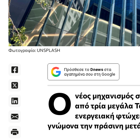
Φωτογραφία: UNSPLASH
Πρόσθεσε το
Dnews
στα
αγαπημένα σου στη Google
Ο
νέος μηχανισμός σ
από τρία μεγάλα Τ
ενεργειακή φτώχει
γνώμονα την πράσινη μετ