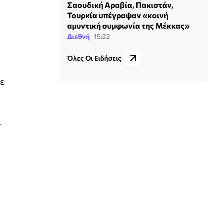
Σαουδική Αραβία, Πακιστάν,
Τουρκία υπέγραψαν «κοινή
αμυντική συμφωνία της Μέκκας»
Διεθνή
15:22
Όλες Οι Ειδήσεις
σε
ι