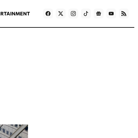
ΡΟΗ ΕΙΔΗΣΕΩΝ
T
NEWS IN ENGLISH
Games
ERTAINMENT