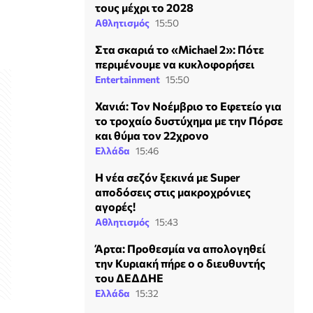
τους μέχρι το 2028
Αθλητισμός
15:50
Στα σκαριά το «Michael 2»: Πότε
περιμένουμε να κυκλοφορήσει
Entertainment
15:50
Χανιά: Τον Νοέμβριο το Εφετείο για
το τροχαίο δυστύχημα με την Πόρσε
και θύμα τον 22χρονο
Ελλάδα
15:46
Η νέα σεζόν ξεκινά με Super
αποδόσεις στις μακροχρόνιες
αγορές!
Αθλητισμός
15:43
Άρτα: Προθεσμία να απολογηθεί
την Κυριακή πήρε ο ο διευθυντής
του ΔΕΔΔΗΕ
Ελλάδα
15:32