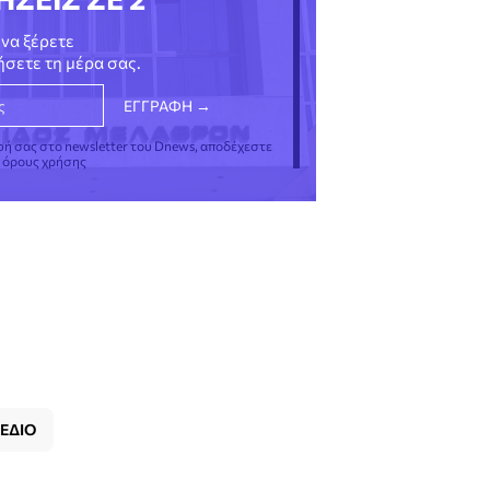
να ξέρετε
νήσετε τη μέρα σας.
φή σας στο newsletter του Dnews, αποδέχεστε
ς όρους χρήσης
ΕΔΙΟ