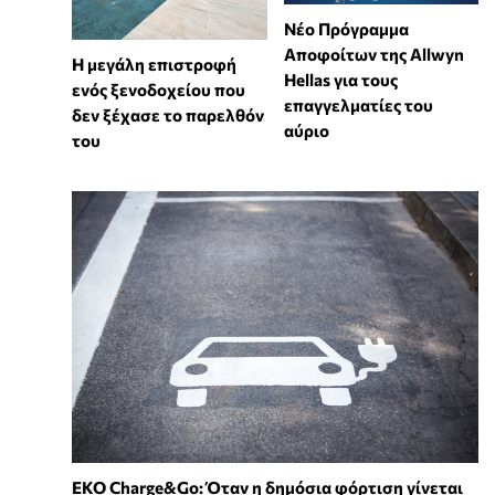
Νέο Πρόγραμμα
Αποφοίτων της Allwyn
Η μεγάλη επιστροφή
Hellas για τους
ενός ξενοδοχείου που
επαγγελματίες του
δεν ξέχασε το παρελθόν
αύριο
του
EKO Charge&Go: Όταν η δημόσια φόρτιση γίνεται