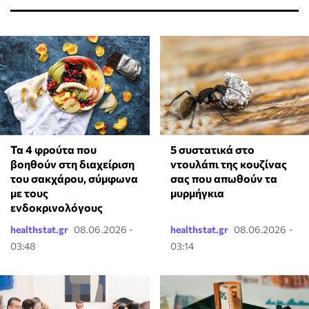
Τα 4 φρούτα που
⁠5 συστατικά στο
βοηθούν στη διαχείριση
ντουλάπι της κουζίνας
του σακχάρου, σύμφωνα
σας που απωθούν τα
με τους
μυρμήγκια
ενδοκρινολόγους
healthstat.gr
08.06.2026 -
healthstat.gr
08.06.2026 -
03:48
03:14