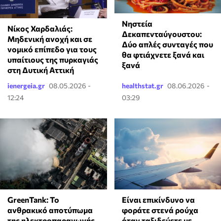
Νηστεία
Νίκος Χαρδαλιάς:
Δεκαπενταύγουστου:
Μηδενική ανοχή και σε
Δύο απλές συνταγές που
νομικό επίπεδο για τους
θα φτιάχνετε ξανά και
υπαίτιους της πυρκαγιάς
ξανά
στη Δυτική Αττική
ienergeia.gr
08.05.2026 -
healthstat.gr
08.06.2026 -
12:24
03:29
GreenTank: Το
⁠Είναι επικίνδυνο να
ανθρακικό αποτύπωμα
φοράτε στενά ρούχα
της ηλεκτροπαραγωγής
όταν ταξιδεύετε με