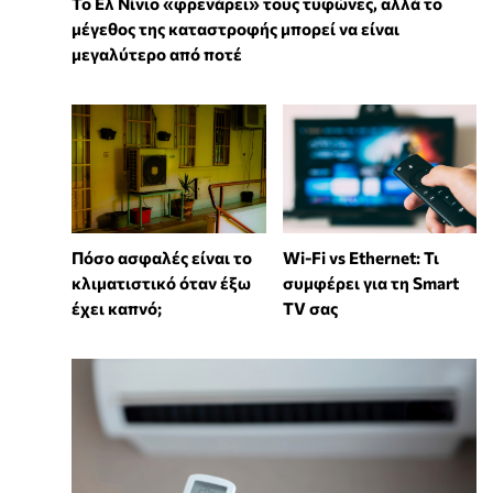
Το Ελ Νίνιο «φρενάρει» τους τυφώνες, αλλά το
μέγεθος της καταστροφής μπορεί να είναι
μεγαλύτερο από ποτέ
Wi-Fi vs Ethernet: Τι
Πόσο ασφαλές είναι το
συμφέρει για τη Smart
κλιματιστικό όταν έξω
TV σας
έχει καπνό;