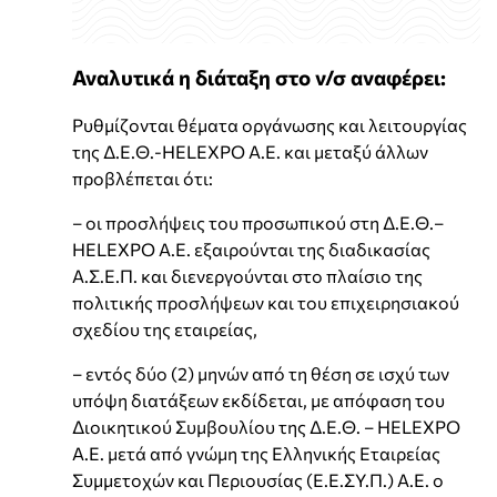
Αναλυτικά η διάταξη στο ν/σ αναφέρει:
Ρυθμίζονται θέματα οργάνωσης και λειτουργίας
της Δ.Ε.Θ.-HELEXPO Α.Ε. και μεταξύ άλλων
προβλέπεται ότι:
– οι προσλήψεις του προσωπικού στη Δ.Ε.Θ.–
HELEXPO Α.Ε. εξαιρούνται της διαδικασίας
Α.Σ.Ε.Π. και διενεργούνται στο πλαίσιο της
πολιτικής προσλήψεων και του επιχειρησιακού
σχεδίου της εταιρείας,
– εντός δύο (2) μηνών από τη θέση σε ισχύ των
υπόψη διατάξεων εκδίδεται, με απόφαση του
Διοικητικού Συμβουλίου της Δ.Ε.Θ. – HELEXPO
A.E. μετά από γνώμη της Ελληνικής Εταιρείας
Συμμετοχών και Περιουσίας (Ε.Ε.ΣΥ.Π.) Α.Ε. ο