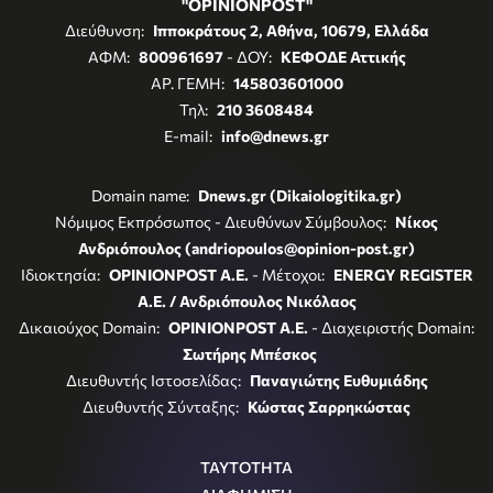
"OPINIONPOST"
Διεύθυνση:
Ιπποκράτους 2, Αθήνα, 10679, Ελλάδα
ΑΦΜ:
800961697
- ΔΟΥ:
ΚΕΦΟΔΕ Αττικής
ΑΡ. ΓΕΜΗ:
145803601000
Τηλ:
210 3608484
E-mail:
info@dnews.gr
Domain name:
Dnews.gr (Dikaiologitika.gr)
Νόμιμος Εκπρόσωπος - Διευθύνων Σύμβουλος:
Νίκος
Ανδριόπουλος (andriopoulos@opinion-post.gr)
Ιδιοκτησία:
OPINIONPOST A.E.
- Μέτοχοι:
ENERGY REGISTER
Α.Ε. / Ανδριόπουλος Νικόλαος
Δικαιούχος Domain:
OPINIONPOST A.E.
- Διαχειριστής Domain:
Σωτήρης Μπέσκος
Διευθυντής Ιστοσελίδας:
Παναγιώτης Ευθυμιάδης
Διευθυντής Σύνταξης:
Κώστας Σαρρηκώστας
ΤΑΥΤΟΤΗΤΑ