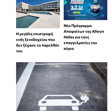
Νέο Πρόγραμμα
Αποφοίτων της Allwyn
Η μεγάλη επιστροφή
Hellas για τους
ενός ξενοδοχείου που
επαγγελματίες του
δεν ξέχασε το παρελθόν
αύριο
του