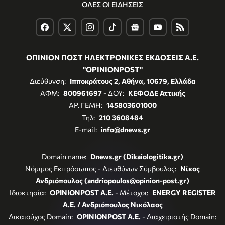
ΟΛΕΣ ΟΙ ΕΙΔΗΣΕΙΣ
ΟΠΙΝΙΟΝ ΠΟΣΤ ΗΛΕΚΤΡΟΝΙΚΕΣ ΕΚΔΟΣΕΙΣ Α.Ε.
"OPINIONPOST"
Διεύθυνση:
Ιπποκράτους 2, Αθήνα, 10679, Ελλάδα
ΑΦΜ:
800961697
- ΔΟΥ:
ΚΕΦΟΔΕ Αττικής
ΑΡ. ΓΕΜΗ:
145803601000
Τηλ:
210 3608484
E-mail:
info@dnews.gr
Domain name:
Dnews.gr (Dikaiologitika.gr)
Νόμιμος Εκπρόσωπος - Διευθύνων Σύμβουλος:
Νίκος
Ανδριόπουλος (andriopoulos@opinion-post.gr)
Ιδιοκτησία:
OPINIONPOST A.E.
- Μέτοχοι:
ENERGY REGISTER
Α.Ε. / Ανδριόπουλος Νικόλαος
Δικαιούχος Domain:
OPINIONPOST A.E.
- Διαχειριστής Domain: