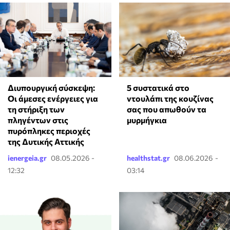
⁠5 συστατικά στο
Διυπουργική σύσκεψη:
ντουλάπι της κουζίνας
Οι άμεσες ενέργειες για
σας που απωθούν τα
τη στήριξη των
μυρμήγκια
πληγέντων στις
πυρόπληκες περιοχές
της Δυτικής Αττικής
ienergeia.gr
08.05.2026 -
healthstat.gr
08.06.2026 -
12:32
03:14