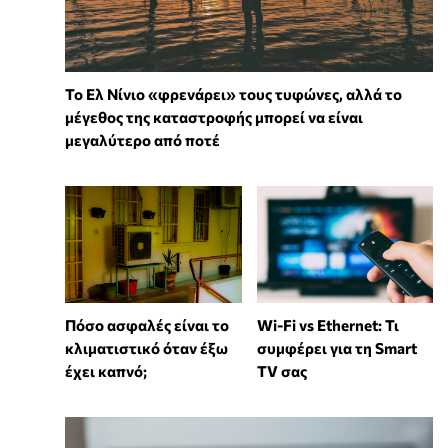
Το Ελ Νίνιο «φρενάρει» τους τυφώνες, αλλά το
μέγεθος της καταστροφής μπορεί να είναι
μεγαλύτερο από ποτέ
Wi-Fi vs Ethernet: Τι
Πόσο ασφαλές είναι το
συμφέρει για τη Smart
κλιματιστικό όταν έξω
TV σας
έχει καπνό;