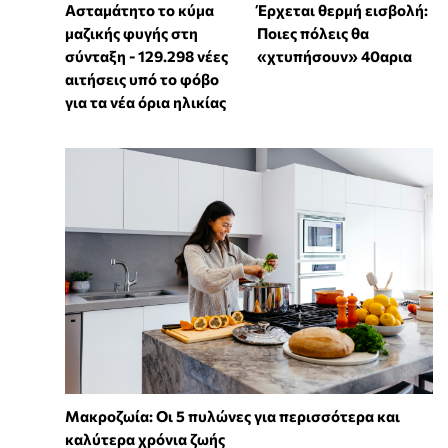
Ασταμάτητο το κύμα
Έρχεται θερμή εισβολή:
μαζικής φυγής στη
Ποιες πόλεις θα
σύνταξη - 129.298 νέες
«χτυπήσουν» 40αρια
αιτήσεις υπό το φόβο
για τα νέα όρια ηλικίας
Mακροζωία: Οι 5 πυλώνες για περισσότερα και
καλύτερα χρόνια ζωής