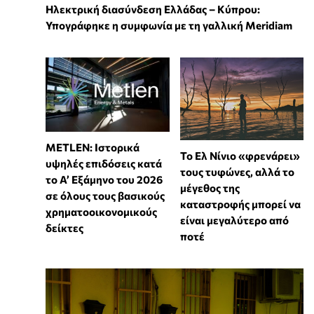
Ηλεκτρική διασύνδεση Ελλάδας – Κύπρου:
Υπογράφηκε η συμφωνία με τη γαλλική Meridiam
METLEN: Ιστορικά
Το Ελ Νίνιο «φρενάρει»
υψηλές επιδόσεις κατά
τους τυφώνες, αλλά το
το Α’ Εξάμηνο του 2026
μέγεθος της
σε όλους τους βασικούς
καταστροφής μπορεί να
χρηματοοικονομικούς
είναι μεγαλύτερο από
δείκτες
ποτέ