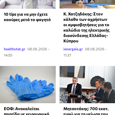
Κ. Χατζηδάκης: Στον
10 tips για να μην έχετε
κάλαθο των αχρήστων
καούρες μετά το φαγητό
οι αμφισβητήσεις για το
καλώδιο της ηλεκτρικής
διασύνδεσης Ελλάδας-
Κύπρου
healthstat.gr
08.06.2026 -
ienergeia.gr
08.06.2026 -
14:55
11:37
ΕΟΦ: Ανακαλείται
Μητσοτάκης: 700 εκατ.
παρτίδα με χειρουργικά
ευρώ για τη μείωση του