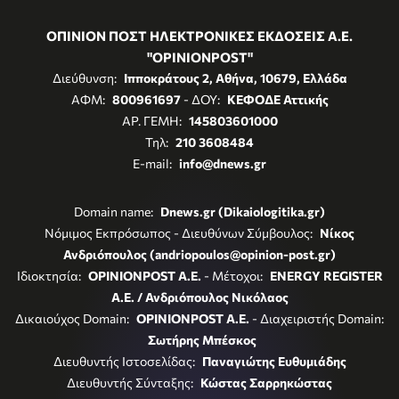
ΟΠΙΝΙΟΝ ΠΟΣΤ ΗΛΕΚΤΡΟΝΙΚΕΣ ΕΚΔΟΣΕΙΣ Α.Ε.
"OPINIONPOST"
Διεύθυνση:
Ιπποκράτους 2, Αθήνα, 10679, Ελλάδα
ΑΦΜ:
800961697
- ΔΟΥ:
ΚΕΦΟΔΕ Αττικής
ΑΡ. ΓΕΜΗ:
145803601000
Τηλ:
210 3608484
E-mail:
info@dnews.gr
Domain name:
Dnews.gr (Dikaiologitika.gr)
Νόμιμος Εκπρόσωπος - Διευθύνων Σύμβουλος:
Νίκος
Ανδριόπουλος (andriopoulos@opinion-post.gr)
Ιδιοκτησία:
OPINIONPOST A.E.
- Μέτοχοι:
ENERGY REGISTER
Α.Ε. / Ανδριόπουλος Νικόλαος
Δικαιούχος Domain:
OPINIONPOST A.E.
- Διαχειριστής Domain:
Σωτήρης Μπέσκος
Διευθυντής Ιστοσελίδας:
Παναγιώτης Ευθυμιάδης
Διευθυντής Σύνταξης:
Κώστας Σαρρηκώστας