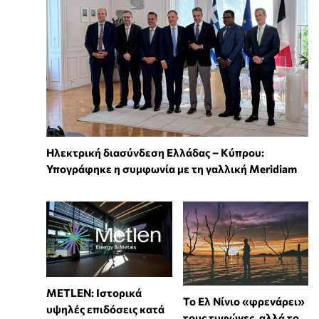
Ηλεκτρική διασύνδεση Ελλάδας – Κύπρου:
Υπογράφηκε η συμφωνία με τη γαλλική Meridiam
METLEN: Ιστορικά
Το Ελ Νίνιο «φρενάρει»
υψηλές επιδόσεις κατά
τους τυφώνες, αλλά το