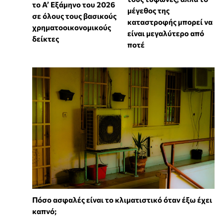
το Α’ Εξάμηνο του 2026
μέγεθος της
σε όλους τους βασικούς
καταστροφής μπορεί να
χρηματοοικονομικούς
είναι μεγαλύτερο από
δείκτες
ποτέ
Πόσο ασφαλές είναι το κλιματιστικό όταν έξω έχει
καπνό;