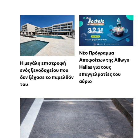
Νέο Πρόγραμμα
Αποφοίτων της Allwyn
Η μεγάλη επιστροφή
Hellas για τους
ενός ξενοδοχείου που
επαγγελματίες του
δεν ξέχασε το παρελθόν
αύριο
του