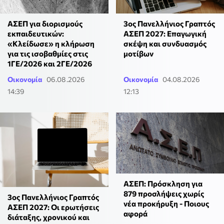
ΑΣΕΠ για διορισμούς
3ος Πανελλήνιος Γραπτός
εκπαιδευτικών:
ΑΣΕΠ 2027: Επαγωγική
«Κλείδωσε» η κλήρωση
σκέψη και συνδυασμός
για τις ισοβαθμίες στις
μοτίβων
1ΓΕ/2026 και 2ΓΕ/2026
Οικονομία
06.08.2026
Οικονομία
04.08.2026
14:39
12:13
ΑΣΕΠ: Πρόσκληση για
879 προσλήψεις χωρίς
3ος Πανελλήνιος Γραπτός
νέα προκήρυξη - Ποιους
ΑΣΕΠ 2027: Οι ερωτήσεις
αφορά
διάταξης, χρονικού και