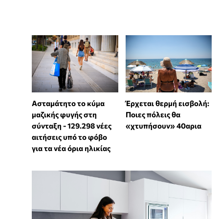
Ασταμάτητο το κύμα
Έρχεται θερμή εισβολή:
μαζικής φυγής στη
Ποιες πόλεις θα
σύνταξη - 129.298 νέες
«χτυπήσουν» 40αρια
αιτήσεις υπό το φόβο
για τα νέα όρια ηλικίας