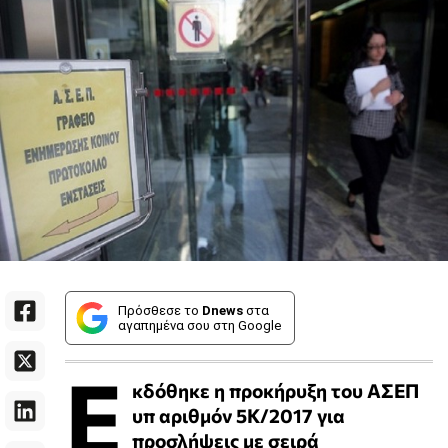
Πρόσθεσε το
Dnews
στα
αγαπημένα σου στη Google
Ε
κδόθηκε η προκήρυξη του ΑΣΕΠ
υπ αριθμόν 5Κ/2017 για
προσλήψεις με σειρά