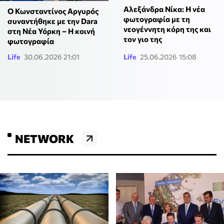
Αλεξάνδρα Νίκα: Η νέα
Ο Κωνσταντίνος Αργυρός
φωτογραφία με τη
συναντήθηκε με την Dara
νεογέννητη κόρη της και
στη Νέα Υόρκη – Η κοινή
τον γιο της
φωτογραφία
Life
30.06.2026 21:01
Life
25.06.2026 15:08
NETWORK