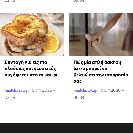
03:45
05:08
Συνταγή για τις πιο
Πώς μία απλή άσκηση
πλούσιες και γευστικές
barre μπορεί να
αυγόφετες στο πι και φι
βελτιώσει την ισορροπία
σας
healthstat.gr
07.14.2026 -
healthstat.gr
07.14.2026 -
03:29
06:34