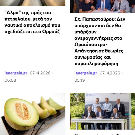
"Αλμα" της τιμής του
πετρελαίου, μετά τον
Στ. Παπασταύρου: Δεν
ναυτικό αποκλεισμό που
υπάρχουν και δεν θα
σχεδιάζεται στο Ορμούζ
υπάρξουν
ανεμογεννήτριες στο
Ωραιόκαστρο-
Απάντηση σε θεωρίες
συνωμοσίας και
παραπληροφόρηση
ienergeia.gr
07.14.2026 -
ienergeia.gr
07.14.2026 -
06:08
05:19