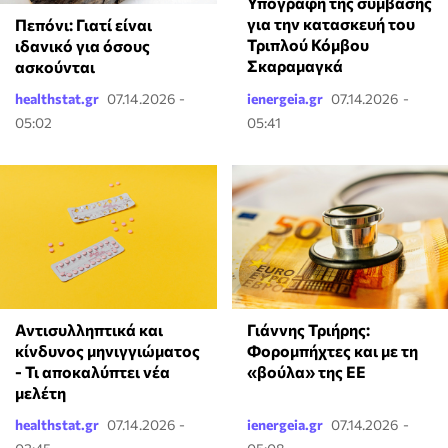
Υπογραφή της σύμβασης
για την κατασκευή του
Πεπόνι: Γιατί είναι
Τριπλού Κόμβου
ιδανικό για όσους
Σκαραμαγκά
ασκούνται
healthstat.gr
07.14.2026 -
ienergeia.gr
07.14.2026 -
05:02
05:41
Αντισυλληπτικά και
Γιάννης Τριήρης:
κίνδυνος μηνιγγιώματος
Φορομπήχτες και με τη
- Τι αποκαλύπτει νέα
«βούλα» της ΕΕ
μελέτη
healthstat.gr
07.14.2026 -
ienergeia.gr
07.14.2026 -