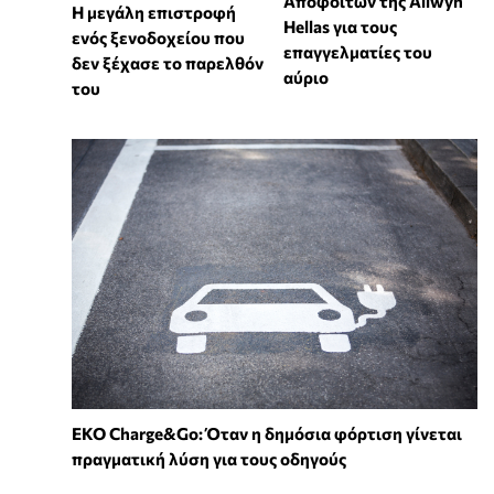
Αποφοίτων της Allwyn
Η μεγάλη επιστροφή
Hellas για τους
ενός ξενοδοχείου που
επαγγελματίες του
δεν ξέχασε το παρελθόν
αύριο
του
EKO Charge&Go: Όταν η δημόσια φόρτιση γίνεται
πραγματική λύση για τους οδηγούς