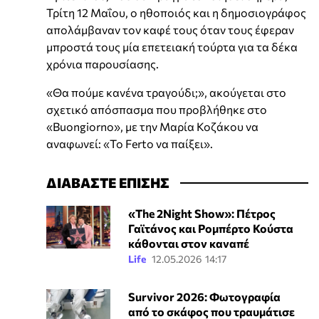
Τρίτη 12 Μαΐου, ο ηθοποιός και η δημοσιογράφος
απολάμβαναν τον καφέ τους όταν τους έφεραν
μπροστά τους μία επετειακή τούρτα για τα δέκα
χρόνια παρουσίασης.
«Θα πούμε κανένα τραγούδι;», ακούγεται στο
σχετικό απόσπασμα που προβλήθηκε στο
«Buongiorno», με την Μαρία Κοζάκου να
αναφωνεί: «Το Ferto να παίξει».
ΔΙΑΒΑΣΤΕ ΕΠΙΣΗΣ
«The 2Night Show»: Πέτρος
Γαϊτάνος και Ρομπέρτο Κούστα
κάθονται στον καναπέ
Life
12.05.2026 14:17
Survivor 2026: Φωτογραφία
από το σκάφος που τραυμάτισε