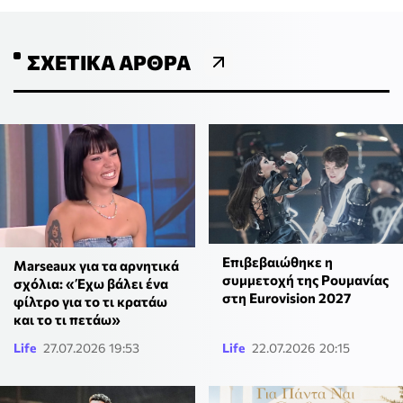
ΣΧΕΤΙΚΆ ΆΡΘΡΑ
Επιβεβαιώθηκε η
Marseaux για τα αρνητικά
συμμετοχή της Ρουμανίας
σχόλια: «Έχω βάλει ένα
στη Eurovision 2027
φίλτρο για το τι κρατάω
και το τι πετάω»
Life
27.07.2026 19:53
Life
22.07.2026 20:15