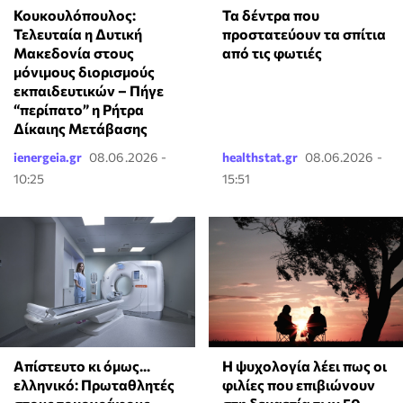
Κουκουλόπουλος:
Τα δέντρα που
Τελευταία η Δυτική
προστατεύουν τα σπίτια
Μακεδονία στους
από τις φωτιές
μόνιμους διορισμούς
εκπαιδευτικών – Πήγε
“περίπατο” η Ρήτρα
Δίκαιης Μετάβασης
ienergeia.gr
08.06.2026 -
healthstat.gr
08.06.2026 -
10:25
15:51
Απίστευτο κι όμως...
⁠Η ψυχολογία λέει πως οι
ελληνικό: Πρωταθλητές
φιλίες που επιβιώνουν