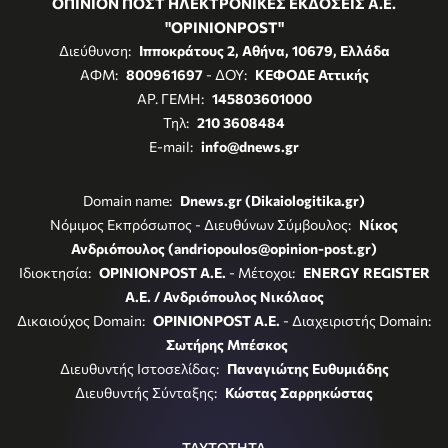
ΟΠΙΝΙΟΝ ΠΟΣΤ ΗΛΕΚΤΡΟΝΙΚΕΣ ΕΚΔΟΣΕΙΣ Α.Ε.
"OPINIONPOST"
Διεύθυνση:
Ιπποκράτους 2, Αθήνα, 10679, Ελλάδα
ΑΦΜ:
800961697
- ΔΟΥ:
ΚΕΦΟΔΕ Αττικής
ΑΡ. ΓΕΜΗ:
145803601000
Τηλ:
210 3608484
E-mail:
info@dnews.gr
Domain name:
Dnews.gr (Dikaiologitika.gr)
Νόμιμος Εκπρόσωπος - Διευθύνων Σύμβουλος:
Νίκος
Ανδριόπουλος (andriopoulos@opinion-post.gr)
Ιδιοκτησία:
OPINIONPOST A.E.
- Μέτοχοι:
ENERGY REGISTER
Α.Ε. / Ανδριόπουλος Νικόλαος
Δικαιούχος Domain:
OPINIONPOST A.E.
- Διαχειριστής Domain:
Σωτήρης Μπέσκος
Διευθυντής Ιστοσελίδας:
Παναγιώτης Ευθυμιάδης
Διευθυντής Σύνταξης:
Κώστας Σαρρηκώστας
ΤΑΥΤΟΤΗΤΑ