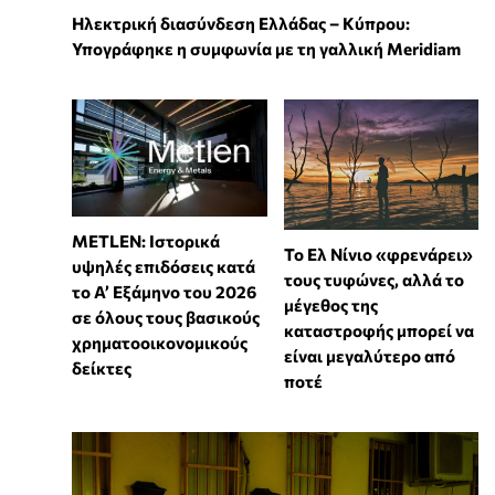
Ηλεκτρική διασύνδεση Ελλάδας – Κύπρου:
Υπογράφηκε η συμφωνία με τη γαλλική Meridiam
METLEN: Ιστορικά
Το Ελ Νίνιο «φρενάρει»
υψηλές επιδόσεις κατά
τους τυφώνες, αλλά το
το Α’ Εξάμηνο του 2026
μέγεθος της
σε όλους τους βασικούς
καταστροφής μπορεί να
χρηματοοικονομικούς
είναι μεγαλύτερο από
δείκτες
ποτέ