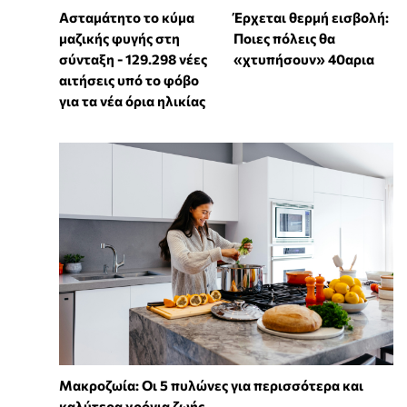
Ασταμάτητο το κύμα
Έρχεται θερμή εισβολή:
μαζικής φυγής στη
Ποιες πόλεις θα
σύνταξη - 129.298 νέες
«χτυπήσουν» 40αρια
αιτήσεις υπό το φόβο
για τα νέα όρια ηλικίας
Mακροζωία: Οι 5 πυλώνες για περισσότερα και
καλύτερα χρόνια ζωής