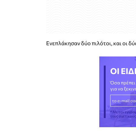
Ενεπλάκησαν δύο πιλότοι, και οι δύ
ΟΙ ΕΙΔ
Όσα πρέπει 
για να ξεκι
* Με την εγγρα
τους σχετικού