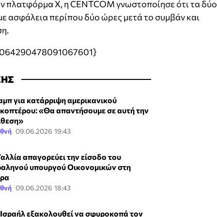
την πλατφόρμα X, η CENTCOM γνωστοποίησε ότι τα δύο
ε ασφάλεια περίπου δύο ώρες μετά το συμβάν και
η.
/2064290478091067601}
ΣΗΣ
αμπ για κατάρριψη αμερικανικού
ικοπτέρου: «Θα απαντήσουμε σε αυτή την
ίθεση»
εθνή
09.06.2026 19:43
Γαλλία απαγορεύει την είσοδο του
ραληνού υπουργού Οικονομικών στη
ρα
εθνή
09.06.2026 18:43
 Ισραήλ εξακολουθεί να σφυροκοπά τον