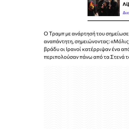
Λί
Δι
Ο Τραμπ με ανάρτησή του σημείωσε 
αναπάντητη, σημειώνοντας: «Μόλις
βράδυ οι Ιρανοί κατέρριψαν ένα απ
περιπολούσαν πάνω από τα Στενά τ