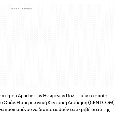
οπτέρου Apache των Ηνωμένων Πολιτειών το οποίο
ου Ομάν. Η αμερικανική Κεντρική Διοίκηση (CENTCOM
να προκειμένου να διαπιστωθούν τα ακριβή αίτια της