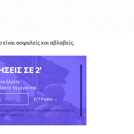
ο είναι ασφαλείς και αβλαβείς.
ΗΣΕΙΣ ΣΕ 2'
να ξέρετε
νήσετε τη μέρα σας.
φή σας στο newsletter του Dnews, αποδέχεστε
ς όρους χρήσης