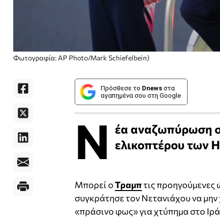
Φωτογραφία: AP Photo/Mark Schiefelbein)
Πρόσθεσε το
Dnews
στα
αγαπημένα σου στη Google
Ν
έα αναζωπύρωση στ
ελικοπτέρου των 
Μπορεί ο
Τραμπ
τις προηγούμενες 
συγκράτησε τον Νετανιάχου να μην 
«πράσινο φως» για χτύπημα στο Ιρά