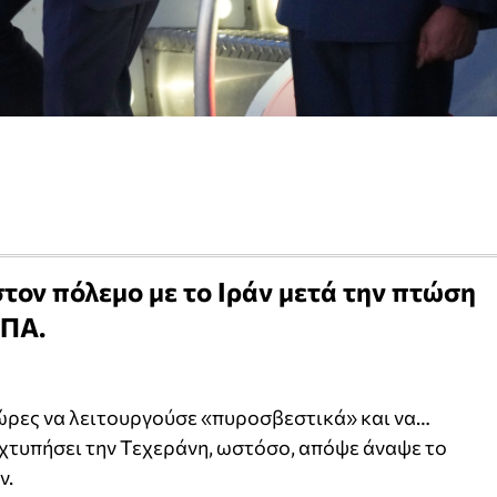
ον πόλεμο με το Ιράν μετά την πτώση
ΗΠΑ.
ώρες να λειτουργούσε «πυροσβεστικά» και να…
χτυπήσει την Τεχεράνη, ωστόσο, απόψε άναψε το
ν.