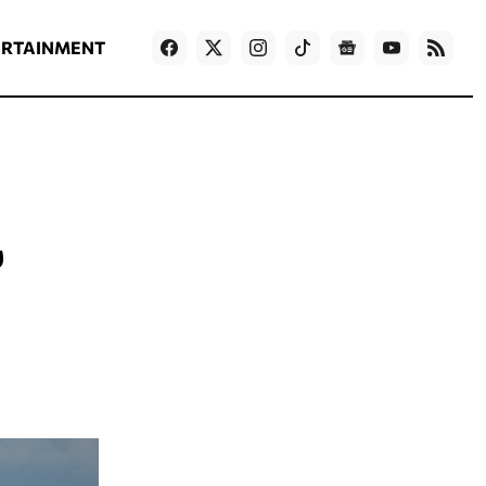
ΡΟΗ ΕΙΔΗΣΕΩΝ
T
NEWS IN ENGLISH
Games
ERTAINMENT
υ