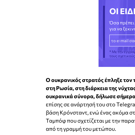
ΟΙ ΕΙΔ
Όσα πρέπει 
για να ξεκι
* Με την εγγρα
τους σχετικού
Ο ουκρανικός στρατός έπληξε τον 
στη Ρωσία, στη διάρκεια της νύχτα
ουκρανικά σύνορα, δήλωσε σήμερα
επίσης σε ανάρτησή του στο Telegr
βάση Κρόνσταντ, ενώ ένας ακόμα στ
Ταμπόφ που σχετίζεται με την παρ
από τη γραμμή του μετώπου.