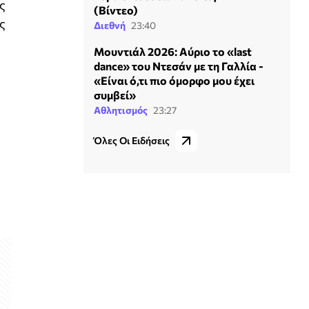
ς
(Βίντεο)
ς
Διεθνή
23:40
Μουντιάλ 2026: Αύριο το «last
dance» του Ντεσάν με τη Γαλλία -
«Είναι ό,τι πιο όμορφο μου έχει
συμβεί»
Αθλητισμός
23:27
Όλες Οι Ειδήσεις