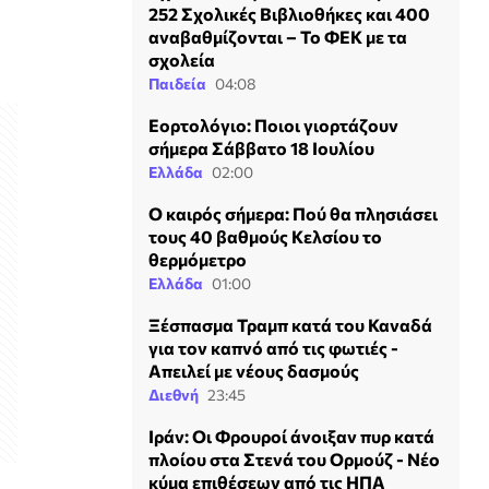
252 Σχολικές Βιβλιοθήκες και 400
αναβαθμίζονται – Το ΦΕΚ με τα
σχολεία
Παιδεία
04:08
Εορτολόγιο: Ποιοι γιορτάζουν
σήμερα Σάββατο 18 Ιουλίου
Ελλάδα
02:00
Ο καιρός σήμερα: Πού θα πλησιάσει
τους 40 βαθμούς Κελσίου το
θερμόμετρο
Ελλάδα
01:00
Ξέσπασμα Τραμπ κατά του Καναδά
για τον καπνό από τις φωτιές -
Απειλεί με νέους δασμούς
Διεθνή
23:45
Ιράν: Οι Φρουρoί άνοιξαν πυρ κατά
πλοίου στα Στενά του Ορμούζ - Νέο
κύμα επιθέσεων από τις ΗΠΑ