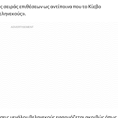
ας σειράς επιθέσεων ως αντίποινα που το Κίεβο
εληνεκούς».
ώσεις μεγάλου βεληνεκούς εφαρμόζεται ακριβώς όπως