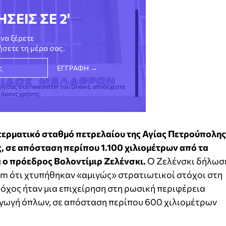
ΗΣΕΙΣ ΣΕ 2'
να ξέρετε
νήσετε τη μέρα σας.
φή σας στο newsletter του Dnews, αποδέχεστε
ς όρους χρήσης
τερματικό σταθμό πετρελαίου της Αγίας Πετρούπολης
ς, σε απόσταση περίπου 1.100 χιλιομέτρων από τα
 ο πρόεδρος Βολοντίμιρ Ζελένσκι.
Ο Ζελένσκι δήλωσ
am ότι χτυπήθηκαν «αμιγώς» στρατιωτικοί στόχοι στη
όχος ήταν μια επιχείρηση στη ρωσική περιφέρεια
αγωγή όπλων, σε απόσταση περίπου 600 χιλιομέτρων