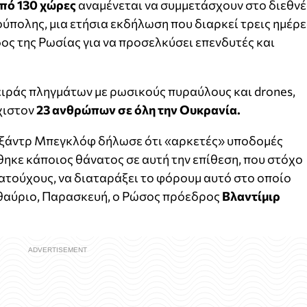
πό 130 χώρες
αναμένεται να συμμετάσχουν στο διεθνέ
ύπολης, μια ετήσια εκδήλωση που διαρκεί τρεις ημέρε
δος της Ρωσίας για να προσελκύσει επενδυτές και
ειράς πληγμάτων με ρωσικούς πυραύλους και drones,
χιστον
23 ανθρώπων σε όλη την Ουκρανία.
εξάντρ Μπεγκλόφ δήλωσε ότι «αρκετές» υποδομές
ηκε κάποιος θάνατος σε αυτή την επίθεση, που στόχο
ατούχους, να διαταράξει το φόρουμ αυτό στο οποίο
εθαύριο, Παρασκευή, ο Ρώσος πρόεδρος
Βλαντίμιρ