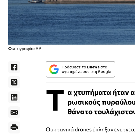
Φωτογραφία: AP
Πρόσθεσε το
Dnews
στα
αγαπημένα σου στη Google
Τ
α χτυπήματα ήταν 
ρωσικούς πυραύλους
θάνατο τουλάχιστο
Ουκρανικά drones έπληξαν ενεργει