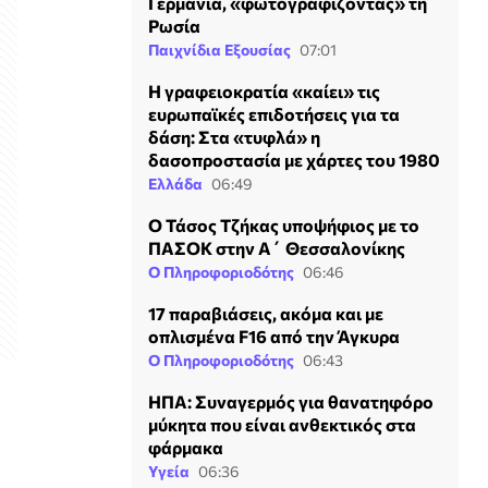
Γερμανία, «φωτογραφίζοντας» τη
Ρωσία
Παιχνίδια Εξουσίας
07:01
H γραφειοκρατία «καίει» τις
ευρωπαϊκές επιδοτήσεις για τα
δάση: Στα «τυφλά» η
δασοπροστασία με χάρτες του 1980
Ελλάδα
06:49
Ο Τάσος Τζήκας υποψήφιος με το
ΠΑΣΟΚ στην Α΄ Θεσσαλονίκης
Ο Πληροφοριοδότης
06:46
17 παραβιάσεις, ακόμα και με
οπλισμένα F16 από την Άγκυρα
Ο Πληροφοριοδότης
06:43
ΗΠΑ: Συναγερμός για θανατηφόρο
μύκητα που είναι ανθεκτικός στα
φάρμακα
Υγεία
06:36