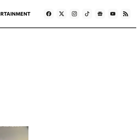
ΡΟΗ ΕΙΔΗΣΕΩΝ
T
NEWS IN ENGLISH
Games
ERTAINMENT