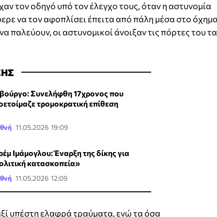
χαν τον οδηγό υπό τον έλεγχο τους, όταν η αστυνομία
φερε να τον αφοπλίσει έπειτα από πάλη μέσα στο όχημα
α παλεύουν, οι αστυνομικοί άνοιξαν τις πόρτες του τα
ΣΗΣ
βούργο: Συνελήφθη 17χρονος που
οετοίμαζε τρομοκρατική επίθεση
εθνή
11.05.2026 19:09
ρέμ Ιμάμογλου: Έναρξη της δίκης για
ολιτική κατασκοπεία»
εθνή
11.05.2026 12:09
αξί υπέστη ελαφρά τραύματα, ενώ τα όσα