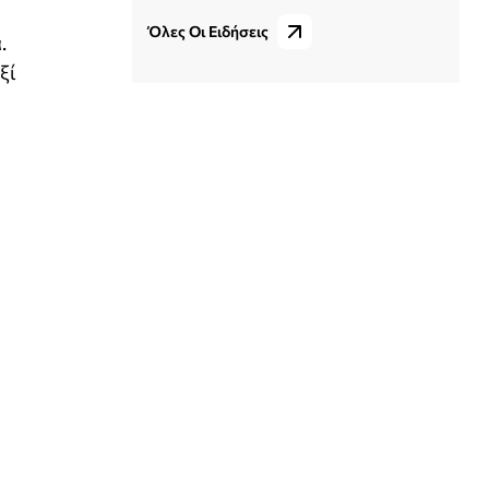
Όλες Οι Ειδήσεις
.
ξί