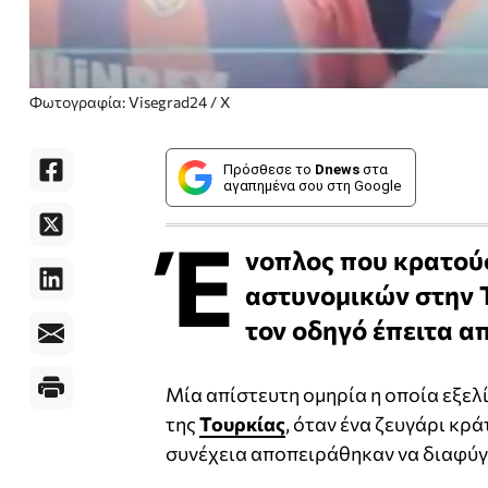
Φωτογραφία: Visegrad24 / X
Πρόσθεσε το
Dnews
στα
αγαπημένα σου στη Google
Έ
νοπλος που κρατούσ
αστυνομικών στην Τ
τον οδηγό έπειτα α
Μία απίστευτη ομηρία η οποία εξελ
της
Τουρκίας
, όταν ένα ζευγάρι κρ
συνέχεια αποπειράθηκαν να διαφύγ