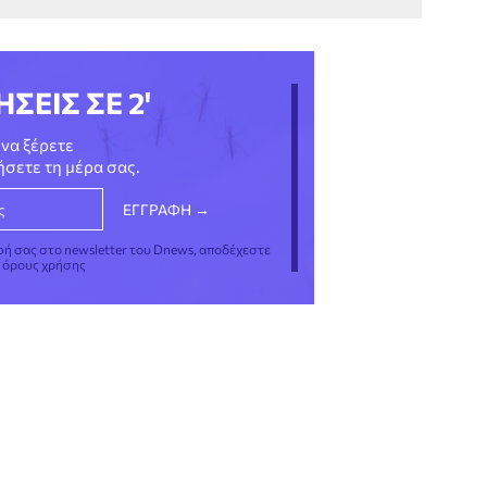
ΗΣΕΙΣ ΣΕ 2'
να ξέρετε
νήσετε τη μέρα σας.
φή σας στο newsletter του Dnews, αποδέχεστε
ς όρους χρήσης