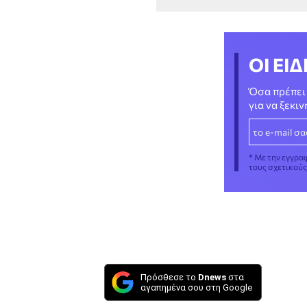
ΟΙ ΕΙΔ
Όσα πρέπει 
για να ξεκι
* Με την εγγρα
τους σχετικού
Πρόσθεσε το
Dnews
στα
αγαπημένα σου στη Google