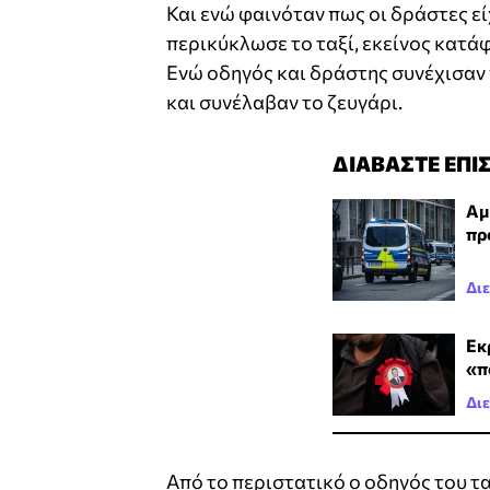
Και ενώ φαινόταν πως οι δράστες εί
περικύκλωσε το ταξί, εκείνος κατά
Ενώ οδηγός και δράστης συνέχισαν ν
και συνέλαβαν το ζευγάρι.
ΔΙΑΒΑΣΤΕ ΕΠΙ
Αμ
πρ
Δι
Εκ
«π
Δι
Από το περιστατικό ο οδηγός του τ