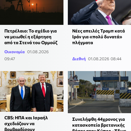
Πετρέλαιο: Το σχέδιο για
Νέες απειλές Τραμπ κατά
να μειωθεί η εξάρτηση
Ιράν για «πολύ δυνατά»
από τα Στενά του Ορμούζ
πλήγματα
Οικονομία
01.08.2026
09:47
Διεθνή
01.08.2026 08:44
CBS: ΗΠΑ και Ισραήλ
Συνελήφθη 44χρονος για
σχεδιάζουν να
κατασκοπεία βρετανικής
βομβαρδίσουν
βάσης στην Κύπρο - Έδινε