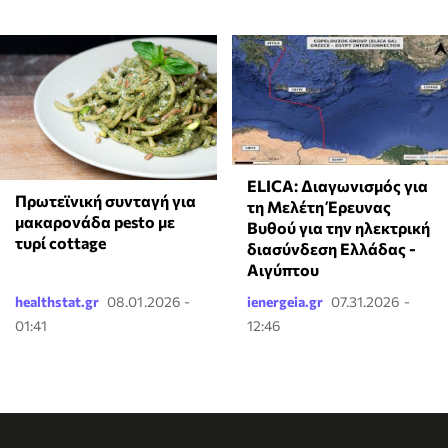
ELICA: Διαγωνισμός για
Πρωτεϊνική συνταγή για
τη Μελέτη Έρευνας
μακαρονάδα pesto με
Βυθού για την ηλεκτρική
τυρί cottage
διασύνδεση Ελλάδας -
Αιγύπτου
healthstat.gr
08.01.2026 -
ienergeia.gr
07.31.2026 -
01:41
12:46