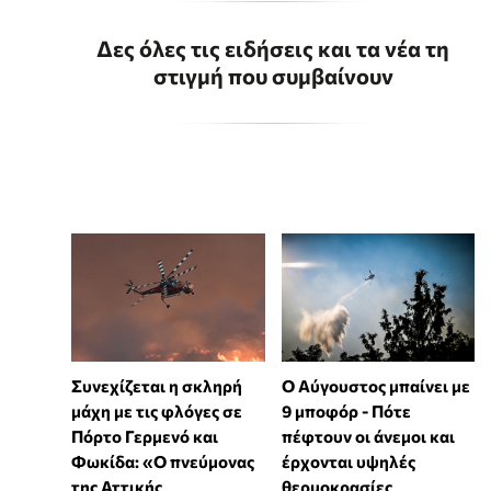
Δες όλες τις ειδήσεις και τα νέα τη
στιγμή που συμβαίνουν
Συνεχίζεται η σκληρή
Ο Αύγουστος μπαίνει με
μάχη με τις φλόγες σε
9 μποφόρ - Πότε
Πόρτο Γερμενό και
πέφτουν οι άνεμοι και
Φωκίδα: «Ο πνεύμονας
έρχονται υψηλές
της Αττικής
θερμοκρασίες