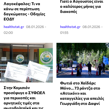
Γιατί ο Αύγουστος είναι
Λαγοκέφαλος: Τι να
ο καλύτερος μήνας για
κάνω σε περίπτωση
διακοπές
δαγκώματος - Οδηγίες
ΕΟΔΥ
healthstat.gr
08.01.2026 -
healthstat.gr
08.01.2026 -
02:00
01:55
Φωτιά στο Χαϊδάρι:
Στην Κομισιόν
Μόνο... 73 ράντζα στο
προσέφυγε ο ΣΥΦΩΕΛ
«Αττικόν» και
για περικοπές και
καταγγελίες για απειλές
αρνητικές τιμές στα
Γεωργιάδη στο Δαφνί
φωτοβολταϊκά και τις