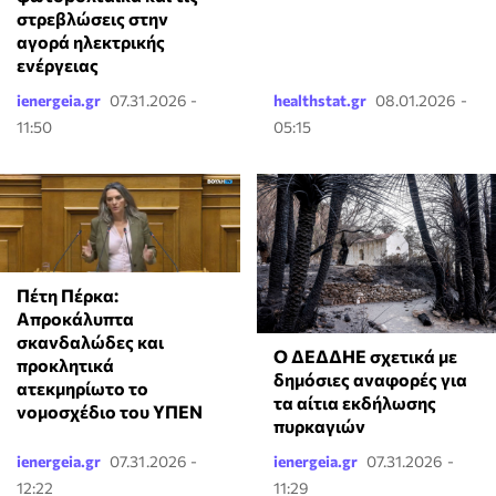
στρεβλώσεις στην
αγορά ηλεκτρικής
ενέργειας
ienergeia.gr
07.31.2026 -
healthstat.gr
08.01.2026 -
11:50
05:15
Πέτη Πέρκα:
Απροκάλυπτα
σκανδαλώδες και
Ο ΔΕΔΔΗΕ σχετικά με
προκλητικά
δημόσιες αναφορές για
ατεκμηρίωτο το
τα αίτια εκδήλωσης
νομοσχέδιο του ΥΠΕΝ
πυρκαγιών
ienergeia.gr
07.31.2026 -
ienergeia.gr
07.31.2026 -
12:22
11:29