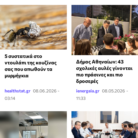
⁠5 συστατικά στο
Δήμος Αθηναίων: 43
ντουλάπι της κουζίνας
σχολικές αυλές γίνονται
σας που απωθούν τα
πιο πράσινες και πιο
μυρμήγκια
δροσερές
healthstat.gr
08.06.2026 -
ienergeia.gr
08.05.2026 -
03:14
11:33