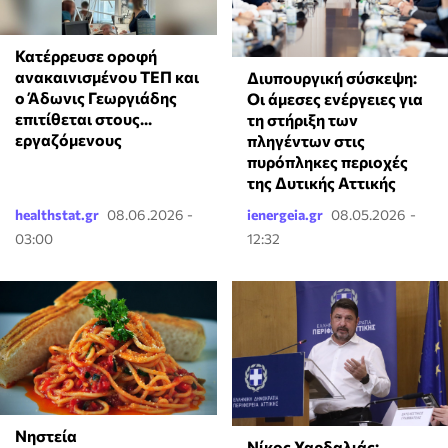
Κατέρρευσε οροφή
ανακαινισμένου ΤΕΠ και
Διυπουργική σύσκεψη:
ο Άδωνις Γεωργιάδης
Οι άμεσες ενέργειες για
επιτίθεται στους...
τη στήριξη των
εργαζόμενους
πληγέντων στις
πυρόπληκες περιοχές
της Δυτικής Αττικής
healthstat.gr
08.06.2026 -
ienergeia.gr
08.05.2026 -
03:00
12:32
Νηστεία
Νίκος Χαρδαλιάς: