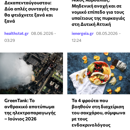
Δεκαπενταύγουστου:
Μηδενική ανοχή και σε
Δύο απλές συνταγές που
νομικό επίπεδο για τους
θα φτιάχνετε ξανά και
υπαίτιους της πυρκαγιάς
ξανά
στη Δυτική Αττική
healthstat.gr
08.06.2026 -
ienergeia.gr
08.05.2026 -
03:29
12:24
GreenTank: Το
Τα 4 φρούτα που
ανθρακικό αποτύπωμα
βοηθούν στη διαχείριση
της ηλεκτροπαραγωγής
του σακχάρου, σύμφωνα
– Ιούνιος 2026
με τους
ενδοκρινολόγους