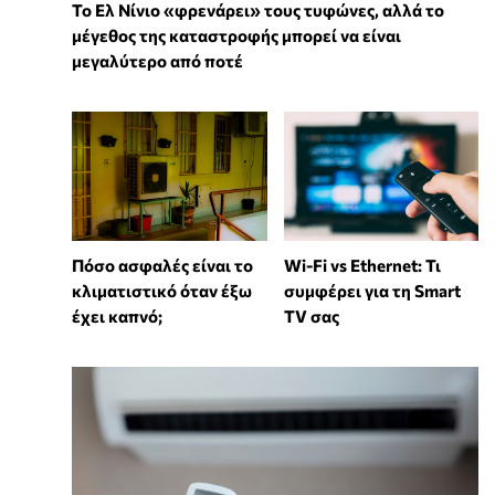
Το Ελ Νίνιο «φρενάρει» τους τυφώνες, αλλά το
μέγεθος της καταστροφής μπορεί να είναι
μεγαλύτερο από ποτέ
Wi-Fi vs Ethernet: Τι
Πόσο ασφαλές είναι το
συμφέρει για τη Smart
κλιματιστικό όταν έξω
TV σας
έχει καπνό;