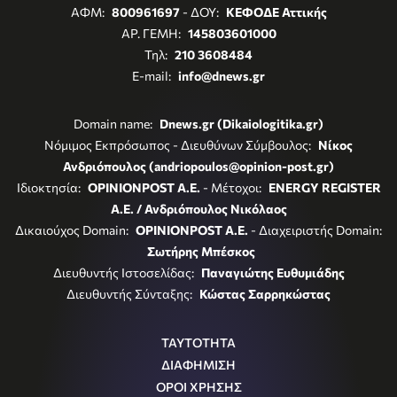
ΑΦΜ:
800961697
- ΔΟΥ:
ΚΕΦΟΔΕ Αττικής
ΑΡ. ΓΕΜΗ:
145803601000
Τηλ:
210 3608484
E-mail:
info@dnews.gr
Domain name:
Dnews.gr (Dikaiologitika.gr)
Νόμιμος Εκπρόσωπος - Διευθύνων Σύμβουλος:
Νίκος
Ανδριόπουλος (andriopoulos@opinion-post.gr)
Ιδιοκτησία:
OPINIONPOST A.E.
- Μέτοχοι:
ENERGY REGISTER
Α.Ε. / Ανδριόπουλος Νικόλαος
Δικαιούχος Domain:
OPINIONPOST A.E.
- Διαχειριστής Domain:
Σωτήρης Μπέσκος
Διευθυντής Ιστοσελίδας:
Παναγιώτης Ευθυμιάδης
Διευθυντής Σύνταξης:
Κώστας Σαρρηκώστας
ΤΑΥΤΟΤΗΤΑ
ΔΙΑΦΗΜΙΣΗ
ΟΡΟΙ ΧΡΗΣΗΣ