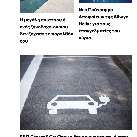
Νέο Πρόγραμμα
Αποφοίτων της Allwyn
Η μεγάλη επιστροφή
Hellas για τους
ενός ξενοδοχείου που
επαγγελματίες του
δεν ξέχασε το παρελθόν
αύριο
του
EKO Charge&Go: Όταν η δημόσια φόρτιση γίνεται