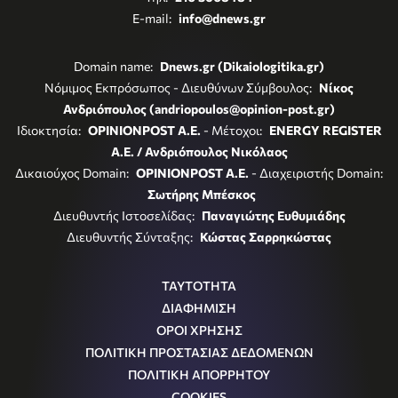
E-mail:
info@dnews.gr
Domain name:
Dnews.gr (Dikaiologitika.gr)
Νόμιμος Εκπρόσωπος - Διευθύνων Σύμβουλος:
Νίκος
Ανδριόπουλος (andriopoulos@opinion-post.gr)
Ιδιοκτησία:
OPINIONPOST A.E.
- Μέτοχοι:
ENERGY REGISTER
Α.Ε. / Ανδριόπουλος Νικόλαος
Δικαιούχος Domain:
OPINIONPOST A.E.
- Διαχειριστής Domain:
Σωτήρης Μπέσκος
Διευθυντής Ιστοσελίδας:
Παναγιώτης Ευθυμιάδης
Διευθυντής Σύνταξης:
Κώστας Σαρρηκώστας
ΤΑΥΤΟΤΗΤΑ
ΔΙΑΦΗΜΙΣΗ
ΟΡΟΙ ΧΡΗΣΗΣ
ΠΟΛΙΤΙΚΗ ΠΡΟΣΤΑΣΙΑΣ ΔΕΔΟΜΕΝΩΝ
ΠΟΛΙΤΙΚΗ ΑΠΟΡΡΗΤΟΥ
COOKIES