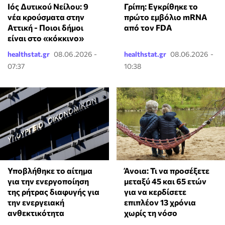
Ιός Δυτικού Νείλου: 9
Γρίπη: Εγκρίθηκε το
νέα κρούσματα στην
πρώτο εμβόλιο mRNA
Αττική - Ποιοι δήμοι
από τον FDA
είναι στο «κόκκινο»
healthstat.gr
08.06.2026 -
healthstat.gr
08.06.2026 -
07:37
10:38
Υποβλήθηκε το αίτημα
Άνοια: Τι να προσέξετε
για την ενεργοποίηση
μεταξύ 45 και 65 ετών
της ρήτρας διαφυγής για
για να κερδίσετε
την ενεργειακή
επιπλέον 13 χρόνια
ανθεκτικότητα
χωρίς τη νόσο