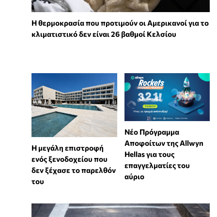
Η θερμοκρασία που προτιμούν οι Αμερικανοί για το
κλιματιστικό δεν είναι 26 βαθμοί Κελσίου
Νέο Πρόγραμμα
Αποφοίτων της Allwyn
Η μεγάλη επιστροφή
Hellas για τους
ενός ξενοδοχείου που
επαγγελματίες του
δεν ξέχασε το παρελθόν
αύριο
του