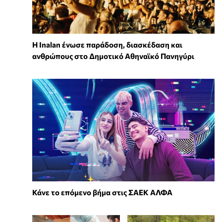
Η Inalan ένωσε παράδοση, διασκέδαση και
ανθρώπους στο Δημοτικό Αθηναϊκό Πανηγύρι
Κάνε το επόμενο βήμα στις ΣΑΕΚ ΑΛΦΑ