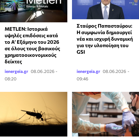
Σταύρος Παπασταύρου:
METLEN: Ιστορικά
Η συμφωνία δημιουργεί
υψηλές επιδόσεις κατά
νέα και ισχυρή δυναμική
το Α’ Εξάμηνο του 2026
για την υλοποίηση του
σε όλους τους βασικούς
GSI
χρηματοοικονομικούς
δείκτες
ienergeia.gr
08.06.2026 -
ienergeia.gr
08.06.2026 -
08:20
09:46