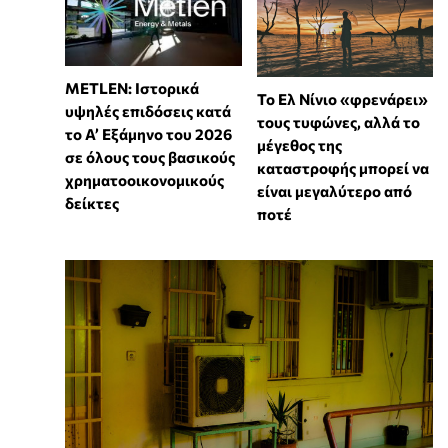
METLEN: Ιστορικά
Το Ελ Νίνιο «φρενάρει»
υψηλές επιδόσεις κατά
τους τυφώνες, αλλά το
το Α’ Εξάμηνο του 2026
μέγεθος της
σε όλους τους βασικούς
καταστροφής μπορεί να
χρηματοοικονομικούς
είναι μεγαλύτερο από
δείκτες
ποτέ