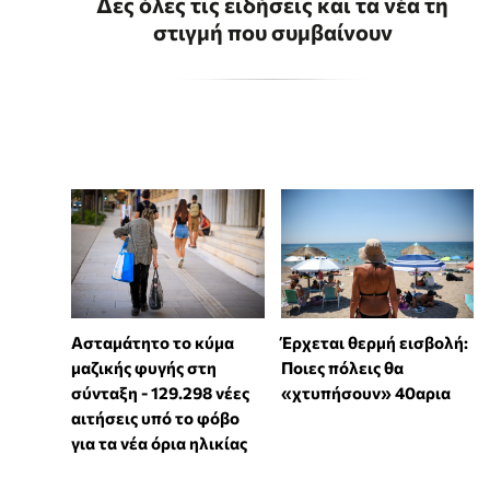
Δες όλες τις ειδήσεις και τα νέα τη
στιγμή που συμβαίνουν
Ασταμάτητο το κύμα
Έρχεται θερμή εισβολή:
μαζικής φυγής στη
Ποιες πόλεις θα
σύνταξη - 129.298 νέες
«χτυπήσουν» 40αρια
αιτήσεις υπό το φόβο
για τα νέα όρια ηλικίας