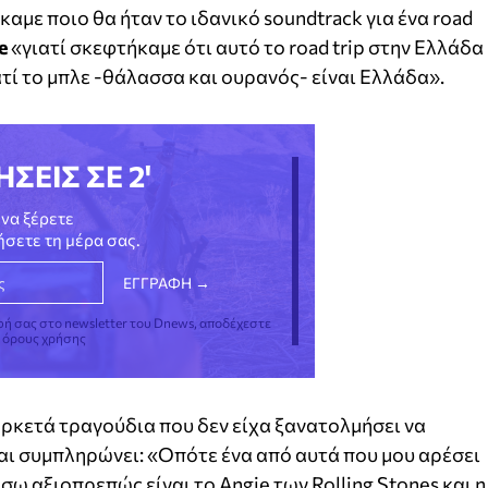
αμε ποιο θα ήταν το ιδανικό soundtrack για ένα road
e
«γιατί σκεφτήκαμε ότι αυτό το road trip στην Ελλάδα
ατί το μπλε -θάλασσα και ουρανός- είναι Ελλάδα».
ΗΣΕΙΣ ΣΕ 2'
να ξέρετε
νήσετε τη μέρα σας.
φή σας στο newsletter του Dnews, αποδέχεστε
ς όρους χρήσης
ι αρκετά τραγούδια που δεν είχα ξανατολμήσει να
αι συμπληρώνει: «Οπότε ένα από αυτά που μου αρέσει
ω αξιοπρεπώς είναι το Angie των Rolling Stones και η