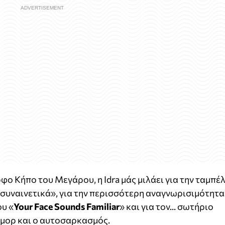
φο Κήπο του Μεγάρου, η Idra μάς μιλάει για την ταμπέ
«συναινετικά», για την περισσότερη αναγνωρισιμότητα
ου «
Your Face Sounds Familiar
» και για τον... σωτήριο
ούμορ και ο αυτοσαρκασμός.