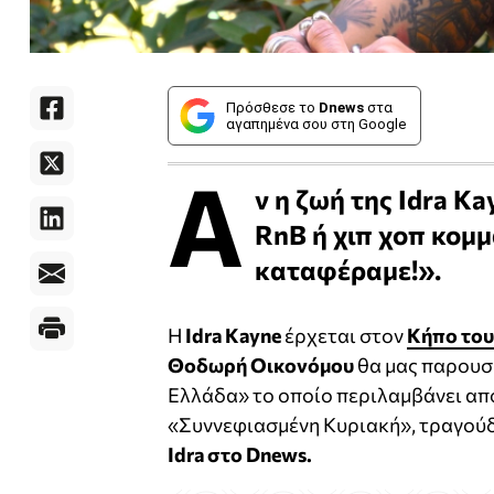
Πρόσθεσε το
Dnews
στα
αγαπημένα σου στη Google
Α
ν η ζωή της Idra K
RnB ή χιπ χοπ κομμά
καταφέραμε!».
H
Idra Kayne
έρχεται στον
Κήπο το
Θοδωρή Οικονόμου
θα μας παρουσι
Ελλάδα» το οποίο περιλαμβάνει από 
«Συννεφιασμένη Κυριακή», τραγούδ
Idra στο Dnews.