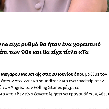
ayne είχε ρυθμό θα ήταν ένα χορευτικό
τι των 90s και θα είχε τίτλο «Τα
υ Μεγάρου Μουσικής
στις 20 Ιουνίου
όπου μαζί με τον
άσουν «το ιδανικό soundtrack για ένα road trip στην
το «Angie» των Rolling Stones μέχρι το
ια «που δεν είχα ξανατολμήσει να τραγουδήσω», λέει