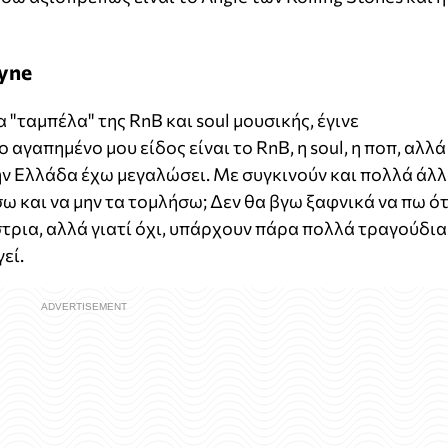
ayne
 "ταμπέλα" της RnB και soul μουσικής, έγινε
ο αγαπημένο μου είδος είναι το RnB, η soul, η ποπ, αλλά
ην Ελλάδα έχω μεγαλώσει. Με συγκινούν και πολλά άλ
σω και να μην τα τομλήσω; Δεν θα βγω ξαφνικά να πω ότ
στρια, αλλά γιατί όχι, υπάρχουν πάρα πολλά τραγούδια
εί.