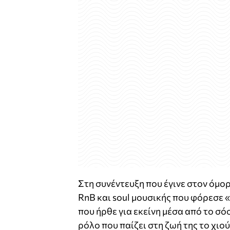
Στη συνέντευξη που έγινε στον όμορ
RnB και soul μουσικής που φόρεσε 
που ήρθε για εκείνη μέσα από το σό
ρόλο που παίζει στη ζωή της το χι