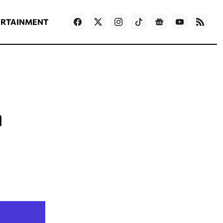
ΡΟΗ ΕΙΔΗΣΕΩΝ
T
NEWS IN ENGLISH
Games
ERTAINMENT
η