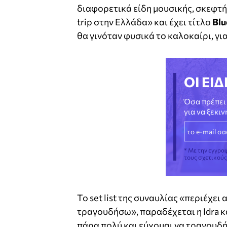
διαφορετικά είδη μουσικής, σκεφτήκ
trip στην Ελλάδα» και έχει τίτλο
Blu
θα γινόταν φυσικά το καλοκαίρι, γι
ΟΙ ΕΙΔ
Όσα πρέπει 
για να ξεκι
* Με την εγγρα
τους σχετικού
Το set list της συναυλίας «περιέχε
τραγουδήσω», παραδέχεται η Idra κ
πάρα πολύ και εύχομαι να τραγουδήσ