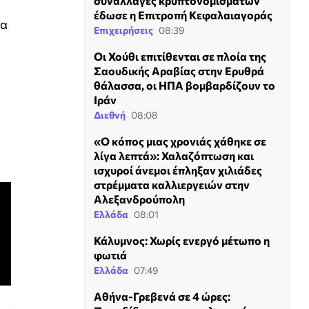
συναλλαγές κρυπτονομισμάτων
έδωσε η Επιτροπή Κεφαλαιαγοράς
σα
Επιχειρήσεις
08:39
Οι Χούθι επιτίθενται σε πλοία της
Σαουδικής Αραβίας στην Ερυθρά
θάλασσα, οι ΗΠΑ βομβαρδίζουν το
Ιράν
Διεθνή
08:08
«Ο κόπος μιας χρονιάς χάθηκε σε
λίγα λεπτά»: Χαλαζόπτωση και
ισχυροί άνεμοι έπληξαν χιλιάδες
στρέμματα καλλιεργειών στην
Αλεξανδρούπολη
Ελλάδα
08:01
Κάλυμνος: Χωρίς ενεργό μέτωπο η
φωτιά
Ελλάδα
07:49
Αθήνα-Γρεβενά σε 4 ώρες: