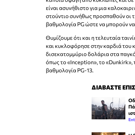
είναι ασυνήθιστο για μια καλοκαιρ
στούντιο συνήθως προσπαθούν οι τα
βαθμολογία PG ώστε να μπορούν να
Θυμίζουμε ότι και η τελευταία ταινί
και κυκλοφόρησε στην καρδιά του 
δισεκατομμύριο δολάρια στα παγκόσ
όπως το «Inception», το «Dunkirk», 
βαθμολογία PG-13.
ΔΙΑΒΑΣΤΕ ΕΠΙ
Οδ
Πά
ισ
Ent