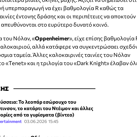
ινή υπερπαραγωγή να έχει βαθμολογία R καθώς τα
ινίες έντονης δράσης και οι περιπέτειες να αποκτούν
 απευθύνονται στο ευρύτερο δυνατό κοινό.
α του Νόλαν, «
Oppenheimer
», είχε επίσης βαθμολογία 
καλοκαιριού, αλλά κατάφερε να συγκεντρώσαει σχεδόν
μια ταμεία. Άλλες καλοκαιρινές ταινίες του Νόλαν
το «Tenet» και η τριλογία του «Dark Knight» έλαβαν όλ
ΣΗΣ
ύσσεια: Το λεοπάρ εσώρουχο του
τινσον, το κατάρτι του Ντέιμον και άλλες
τορίες από τα γυρίσματα (βίντεο)
ertainment
03.06.2026 15:45