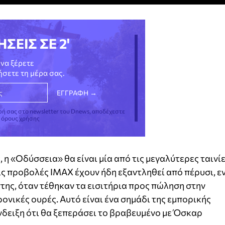
ΗΣΕΙΣ ΣΕ 2'
να ξέρετε
νήσετε τη μέρα σας.
φή σας στο newsletter του Dnews, αποδέχεστε
ς όρους χρήσης
η «Οδύσσεια» θα είναι μία από τις μεγαλύτερες ταινί
τις προβολές IMAX έχουν ήδη εξαντληθεί από πέρυσι, ε
της, όταν τέθηκαν τα εισιτήρια προς πώληση στην
ονικές ουρές. Αυτό είναι ένα σημάδι της εμπορικής
νδειξη ότι θα ξεπεράσει το βραβευμένο με Όσκαρ