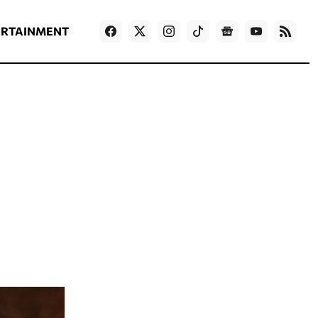
ΡΟΗ ΕΙΔΗΣΕΩΝ
T
NEWS IN ENGLISH
Games
ERTAINMENT