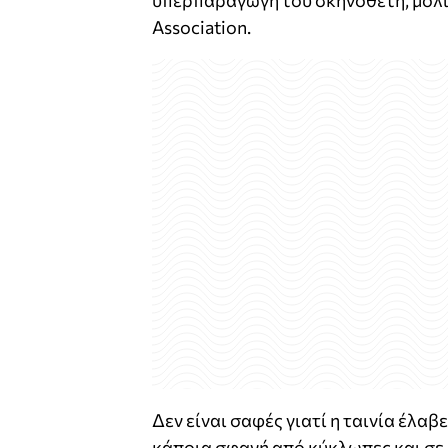
υπερπαραγωγή του σκηνοθέτη, μόλις
Association.
Δεν είναι σαφές γιατί η ταινία έλαβ
κάποια σφαγή από κύκλωπες και σε ι