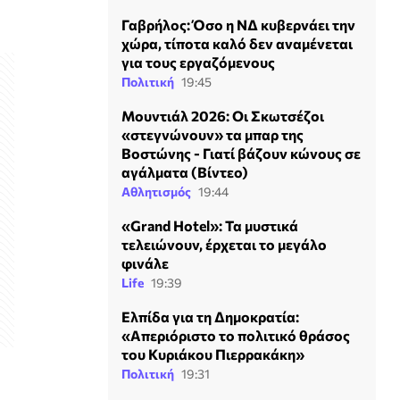
Γαβρήλος: Όσο η ΝΔ κυβερνάει την
χώρα, τίποτα καλό δεν αναμένεται
για τους εργαζόμενους
Πολιτική
19:45
Μουντιάλ 2026: Οι Σκωτσέζοι
«στεγνώνουν» τα μπαρ της
Βοστώνης - Γιατί βάζουν κώνους σε
αγάλματα (Βίντεο)
Αθλητισμός
19:44
«Grand Hotel»: Τα μυστικά
τελειώνουν, έρχεται το μεγάλο
φινάλε
Life
19:39
Ελπίδα για τη Δημοκρατία:
«Απεριόριστο το πολιτικό θράσος
του Κυριάκου Πιερρακάκη»
Πολιτική
19:31