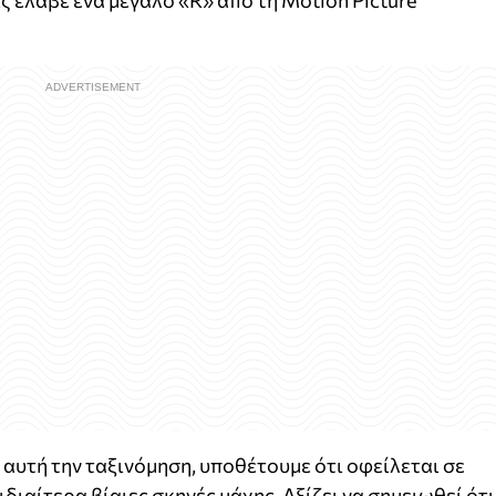
 έλαβε ένα μεγάλο «R» από τη Motion Picture
ε αυτή την ταξινόμηση, υποθέτουμε ότι οφείλεται σε
διαίτερα βίαιες σκηνές μάχης. Αξίζει να σημειωθεί ότι