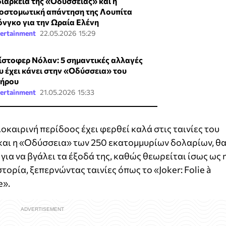
διάρκεια της «Οδύσσειας» και η
οστομωτική απάντηση της Λουπίτα
όνγκο για την Ωραία Ελένη
ertainment
22.05.2026 15:29
ίστοφερ Νόλαν: 5 σημαντικές αλλαγές
υ έχει κάνει στην «Οδύσσεια» του
ήρου
ertainment
21.05.2026 15:33
λοκαιρινή περίδοος έχει φερθεί καλά στις ταινίες του
αι η «Οδύσσεια» των 250 εκατομμυρίων δολαρίων, θ
για να βγάλει τα έξοδά της, καθώς θεωρείται ίσως ως 
στορία, ξεπερνώντας ταινίες όπως το «Joker: Folie à
e».