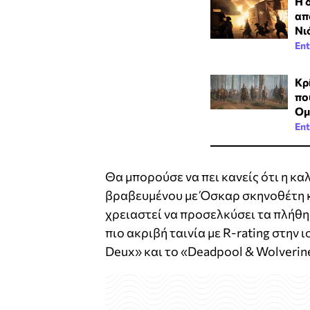
Η 
απ
Νι
Ent
Κρ
πο
Ομ
Ent
Θα μπορούσε να πει κανείς ότι η κα
βραβευμένου με Όσκαρ σκηνοθέτη κ
χρειαστεί να προσελκύσει τα πλήθη 
πιο ακριβή ταινία με R-rating στην ι
Deux» και το «Deadpool & Wolverin