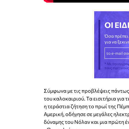
ΟΙ ΕΙΔ
Όσα πρέπει 
για να ξεκι
* Με την εγγρα
τους σχετικού
Σύμφωνα με τις προβλέψεις πάντως, 
του καλοκαιριού. Τα εισιτήρια για 
η τεράστια ζήτηση το πρωί της Πέμπ
Αμερική, οδήγησε σε μεγάλες ηλεκτρ
δύναμης του Νόλαν και μια πρώτη έ