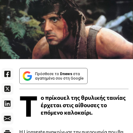
Πρόσθεσε το
Dnews
στα
αγαπημένα σου στη Google
Τ
ο πρίκουελ της θρυλικής ταινίας
έρχεται στις αίθουσες το
επόμενο καλοκαίρι.
Η Lionsgate ανακοίνωσε την ημερομηνία που θα