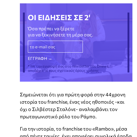
ΟΙ ΕΙΔΗΣΕΙΣ ΣΕ 2'
Όσα πρέπει να ξέρετε
για να ξεκινήσετε τη μέρα σας.
* Με την εγγραφή σας στο newsletter του Dnews,
αποδέχεστε τους σχετικούς όρους χρήσης
Σημειώνεται ότι για πρώτη φορά στην 44χρονη
ιστορία του franchise, ένας νέος ηθοποιός -και
όχι ο Σιλβέστερ Σταλόνε- αναλαμβάνει τον
πρωταγωνιστικό ρόλο του Ράμπο.
Για την ιστορία, το franchise του «Rambo», μέσα
από πέντε ταινίες, έχει αποφέρει συνολικά έσοδα