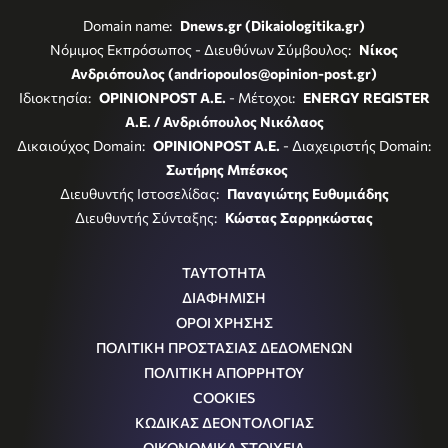
Domain name:
Dnews.gr (Dikaiologitika.gr)
Νόμιμος Εκπρόσωπος - Διευθύνων Σύμβουλος:
Νίκος
Ανδριόπουλος (andriopoulos@opinion-post.gr)
Ιδιοκτησία:
OPINIONPOST A.E.
- Μέτοχοι:
ENERGY REGISTER
Α.Ε. / Ανδριόπουλος Νικόλαος
Δικαιούχος Domain:
OPINIONPOST A.E.
- Διαχειριστής Domain:
Σωτήρης Μπέσκος
Διευθυντής Ιστοσελίδας:
Παναγιώτης Ευθυμιάδης
Διευθυντής Σύνταξης:
Κώστας Σαρρηκώστας
ΤΑΥΤΟΤΗΤΑ
ΔΙΑΦΗΜΙΣΗ
ΟΡΟΙ ΧΡΗΣΗΣ
ΠΟΛΙΤΙΚΗ ΠΡΟΣΤΑΣΙΑΣ ΔΕΔΟΜΕΝΩΝ
ΠΟΛΙΤΙΚΗ ΑΠΟΡΡΗΤΟΥ
COOKIES
ΚΩΔΙΚΑΣ ΔΕΟΝΤΟΛΟΓΙΑΣ
ΟΙΚΟΝΟΜΙΚΑ ΣΤΟΙΧΕΙΑ