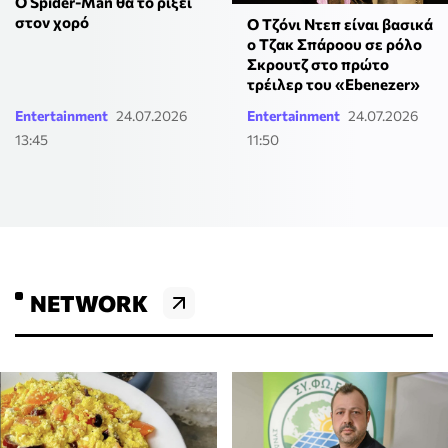
Ο Spider-Man θα το ρίξει
στον χορό
Ο Τζόνι Ντεπ είναι βασικά
ο Τζακ Σπάροου σε ρόλο
Σκρουτζ στο πρώτο
τρέιλερ του «Ebenezer»
Entertainment
24.07.2026
Entertainment
24.07.2026
13:45
11:50
NETWORK