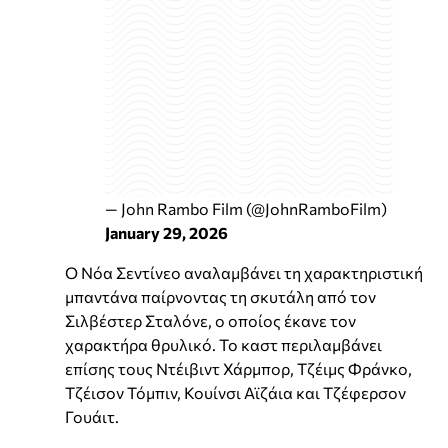
— John Rambo Film (@JohnRamboFilm)
January 29, 2026
Ο Νόα Σεντίνεο αναλαμβάνει τη χαρακτηριστική
μπαντάνα παίρνοντας τη σκυτάλη από τον
Σιλβέστερ Σταλόνε, ο οποίος έκανε τον
χαρακτήρα θρυλικό. Το καστ περιλαμβάνει
επίσης τους Ντέιβιντ Χάρμπορ, Τζέιμς Φράνκο,
Τζέισον Τόμπιν, Κουίνσι Αϊζάια και Τζέφερσον
Γουάιτ.