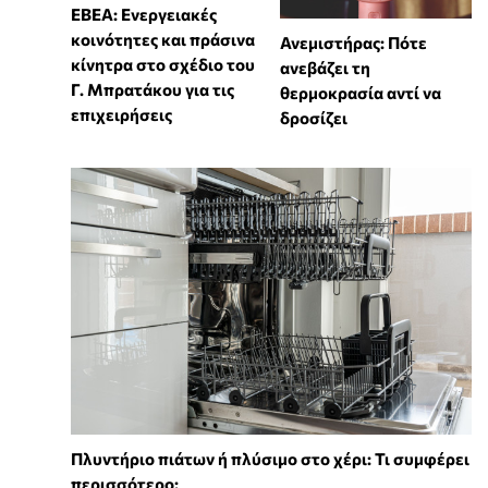
ΕΒΕΑ: Ενεργειακές
κοινότητες και πράσινα
Ανεμιστήρας: Πότε
κίνητρα στο σχέδιο του
ανεβάζει τη
Γ. Μπρατάκου για τις
θερμοκρασία αντί να
επιχειρήσεις
δροσίζει
Πλυντήριο πιάτων ή πλύσιμο στο χέρι: Τι συμφέρει
περισσότερο;