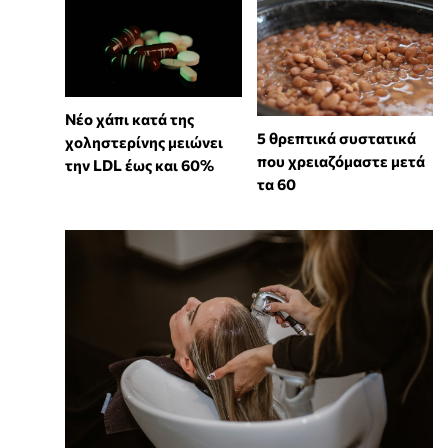
Νέο χάπι κατά της
5 θρεπτικά συστατικά
χοληστερίνης μειώνει
που χρειαζόμαστε μετά
την LDL έως και 60%
τα 60