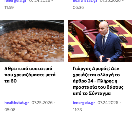
ienergeia.gr
07.24.2026 -
healthstat.gr
07.25.2026 -
11:59
06:36
5 θρεπτικά συστατικά
Γιώργος Αμυράς: Δεν
που χρειαζόμαστε μετά
χρειάζεται αλλαγή το
τα 60
άρθρο 24 - Πλήρης η
προστασία του δάσους
από το Σύνταγμα
healthstat.gr
07.25.2026 -
ienergeia.gr
07.24.2026 -
05:08
11:33