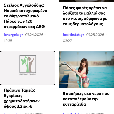
Στέλιος Αγγελούδης:
Πόσες φορές πρέπει να
Νομικά κατοχυρωμένο
λούζετε τα μαλλιά σας
το Μητροπολιτικό
στο ντους, σύμφωνα με
Πάρκο των 120
τους δερματολόγους
στρεμμάτων στη ΔΕΘ
ienergeia.gr
07.24.2026 -
healthstat.gr
07.25.2026 -
12:35
03:27
Πράσινο Ταμείο:
5 ασκήσεις στο νερό που
Εγκρίσεις
καταπολεμούν την
χρηματοδοτήσεων
κυτταρίτιδα
ύψους 3,2 εκ. €