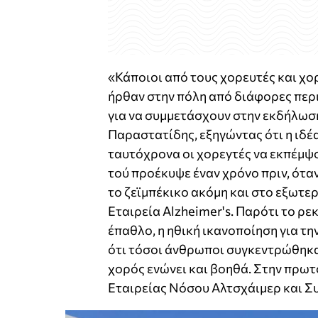
«Κάποιοι από τους χορευτές και χορ
ήρθαν στην πόλη από διάφορες περι
για να συμμετάσχουν στην εκδήλωσ
Παραστατίδης, εξηγώντας ότι η ιδέ
ταυτόχρονα οι χορεyτές να εκπέμψο
τού προέκυψε έναν χρόνο πριν, ότα
το ζεϊμπέκικο ακόμη και στο εξωτερ
Εταιρεία Alzheimer's. Παρότι το ρε
έπαθλο, η ηθική ικανοποίηση για την
ότι τόσοι άνθρωποι συγκεντρώθηκαν
χορός ενώνει και βοηθά. Στην πρωτ
Εταιρείας Νόσου Αλτσχάιμερ και 