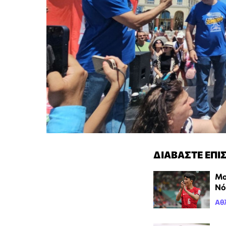
ΔΙΑΒΑΣΤΕ ΕΠΙ
Μο
Νό
Αθ