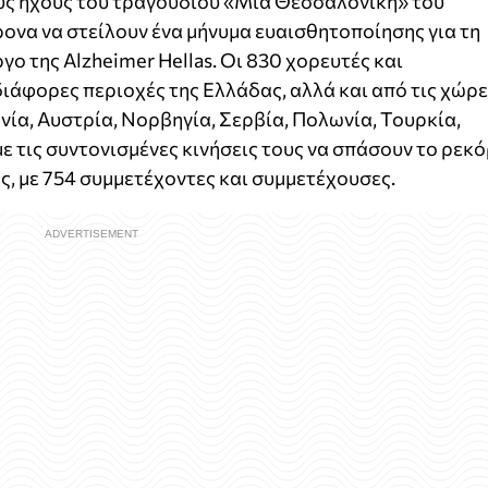
υς ήχους του τραγουδιού «Μια Θεσσαλονίκη» του
ονα να στείλουν ένα μήνυμα ευαισθητοποίησης για τη
γο της Alzheimer Hellas. Οι 830 χορευτές και
ιάφορες περιοχές της Ελλάδας, αλλά και από τις χώρ
νία, Αυστρία, Νορβηγία, Σερβία, Πολωνία, Τουρκία,
ε τις συντονισμένες κινήσεις τους να σπάσουν το ρεκ
, με 754 συμμετέχοντες και συμμετέχουσες.