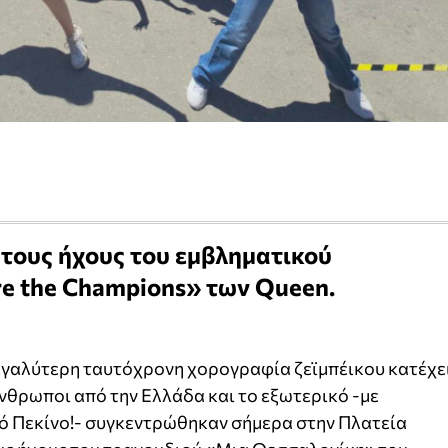
 τους ήχους του εμβληματικού
e the Champions» των Queen.
μεγαλύτερη ταυτόχρονη χορογραφία ζεϊμπέικου κατέχε
άνθρωποι από την Ελλάδα και το εξωτερικό -με
νό Πεκίνο!- συγκεντρώθηκαν σήμερα στην Πλατεία