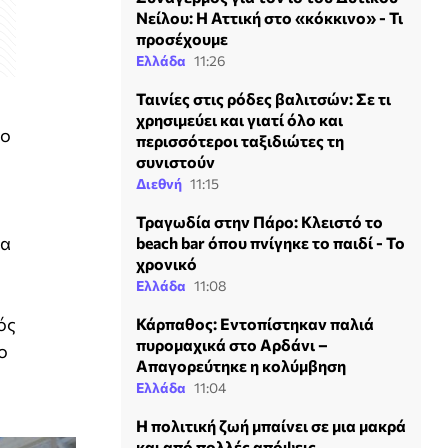
Νείλου: Η Αττική στο «κόκκινο» - Τι
προσέχουμε
Ελλάδα
11:26
Ταινίες στις ρόδες βαλιτσών: Σε τι
χρησιμεύει και γιατί όλο και
νο
περισσότεροι ταξιδιώτες τη
συνιστούν
Διεθνή
11:15
Τραγωδία στην Πάρο: Κλειστό το
ια
beach bar όπου πνίγηκε το παιδί - Το
χρονικό
Ελλάδα
11:08
ός
Κάρπαθος: Εντοπίστηκαν παλιά
πυρομαχικά στο Αρδάνι –
ο
Απαγορεύτηκε η κολύμβηση
Ελλάδα
11:04
Η πολιτική ζωή μπαίνει σε μια μακρά
και από πολλές απόψεις