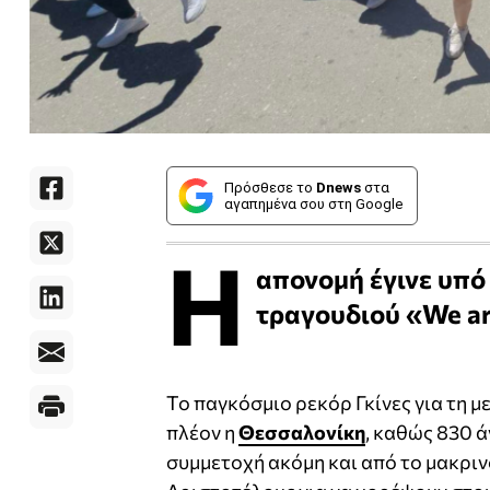
Πρόσθεσε το
Dnews
στα
αγαπημένα σου στη Google
H
απονομή έγινε υπό
τραγουδιού «We ar
Το παγκόσμιο ρεκόρ Γκίνες για τη 
πλέον η
Θεσσαλονίκη
, καθώς 830 
συμμετοχή ακόμη και από το μακρι