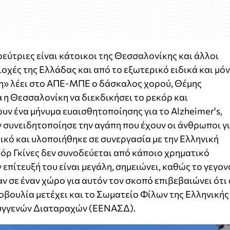
εύτριες είναι κάτοικοι της Θεσσαλονίκης και άλλοι
οχές της Ελλάδας και από το εξωτερικό ειδικά και μό
η» λέει στο ΑΠΕ-ΜΠΕ ο δάσκαλος χορού, Θέμης
α η Θεσσαλονίκη να διεκδικήσει το ρεκόρ και
υν ένα μήνυμα ευαισθητοποίησης για το Alzheimer's,
ν συνειδητοποίησε την αγάπη που έχουν οι άνθρωποι γ
ικό και υλοποιήθηκε σε συνεργασία με την Ελληνική
κόρ Γκίνες δεν συνοδεύεται από κάποιο χρηματικό
 επίτευξή του είναι μεγάλη, σημειώνει, καθώς το γεγον
 σε έναν χώρο για αυτόν τον σκοπό επιβεβαιώνει ότι 
οβουλία μετέχει και το Σωματείο Φίλων της Ελληνικής
Συγγενών Διαταραχών (ΕΕΝΑΣΔ).