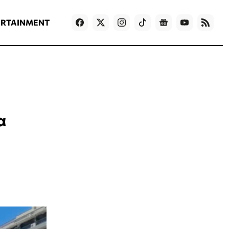
ΡΟΗ ΕΙΔΗΣΕΩΝ
T
NEWS IN ENGLISH
Games
ERTAINMENT
α