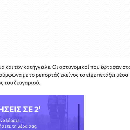
μα και τον κατήγγειλε. Οι αστυνομικοί που έφτασαν στ
 σύμφωνα με το ρεπορτάζ εκείνος το είχε πετάξει μέσα
ς του ζευγαριού.
ΗΣΕΙΣ ΣΕ 2'
να ξέρετε
νήσετε τη μέρα σας.