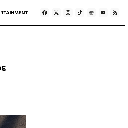
ΡΟΗ ΕΙΔΗΣΕΩΝ
T
NEWS IN ENGLISH
Games
ERTAINMENT
φε