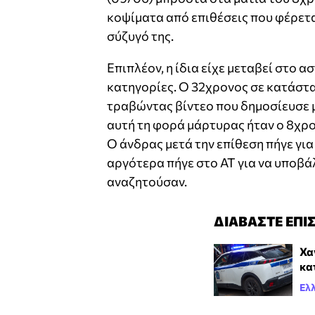
κοψίματα από επιθέσεις που φέρετα
σύζυγό της.
Επιπλέον, η ίδια είχε μεταβεί στο 
κατηγορίες. Ο 32χρονος σε κατάστα
τραβώντας βίντεο που δημοσίευσε με
αυτή τη φορά μάρτυρας ήταν ο 8χρο
Ο άνδρας μετά την επίθεση πήγε για 
αργότερα πήγε στο ΑΤ για να υποβάλ
αναζητούσαν.
ΔΙΑΒΑΣΤΕ ΕΠΙ
Χα
κα
Ελ