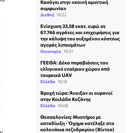
Κασόγκι στην «κοινή αμυντική
συμφωνία»
Διεθνή
19:22
Ενίσχυση 33,58 εκατ. ευρώ σε
67.746 αγρότες και επιχειρήσεις για
την κάλυψη του αυξημένου κόστους
αγοράς λιπασμάτων
Οικονομία
19:21
ΓΕΕΘΑ: Δέκα παραβιάσεις του
ελληνικού εναέριου χώρου από
τουρκικά UAV
Ελλάδα
19:16
Βροχή τώρα: Άνοιξαν οι ουρανοί
στην Κοιλάδα Κοζάνης
Ελλάδα
19:08
Θεσσαλονίκη: Μυστήριο με
καταδίωξη - Όχημα κατέληξε στα
κολονάκια πεζοδρομίου (Βίντεο)
αι