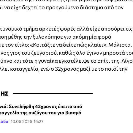
ι να είχε δεχτεί το προηγούμενο διάστημα από τον
αστυνομικό τμήμα αρκετές φορές αλλά είχε αποσύρει τις
ση μέθης την ξυλοκόπησε για ακόμη μία φορά
 τον τίτλο: «Κοιτάξτε να δείτε πώς κλαίει». Μάλιστα,
νος γιος του ζευγαριού, καθώς όλα έγιναν μπροστά το
ύπνο και τότε η γυναίκα εγκατέλειψε το σπίτι της. Λίγο
λει καταγγελία, ενώ ο 32χρονος μαζί με το παιδί την
ΣΗΣ
νιά: Συνελήφθη 42χρονος έπειτα από
ταγγελία της συζύγου του για βιασμό
λάδα
10.06.2026 16:27