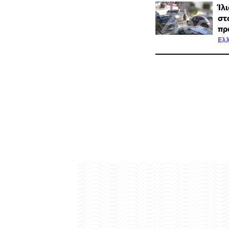
Ίλ
στ
πρ
Ελ