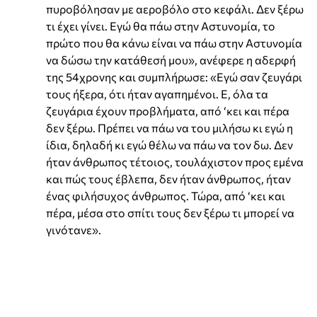
πυροβόλησαν με αεροβόλο στο κεφάλι. Δεν ξέρω
τι έχει γίνει. Εγώ θα πάω στην Αστυνομία, το
πρώτο που θα κάνω είναι να πάω στην Αστυνομία
να δώσω την κατάθεσή μου», ανέφερε η αδερφή
της 54χρονης και συμπλήρωσε: «Εγώ σαν ζευγάρι
τους ήξερα, ότι ήταν αγαπημένοι. Ε, όλα τα
ζευγάρια έχουν προβλήματα, από ‘κει και πέρα
δεν ξέρω. Πρέπει να πάω να του μιλήσω κι εγώ η
ίδια, δηλαδή κι εγώ θέλω να πάω να τον δω. Δεν
ήταν άνθρωπος τέτοιος, τουλάχιστον προς εμένα
και πώς τους έβλεπα, δεν ήταν άνθρωπος, ήταν
ένας φιλήσυχος άνθρωπος. Τώρα, από ‘κει και
πέρα, μέσα στο σπίτι τους δεν ξέρω τι μπορεί να
γινότανε».