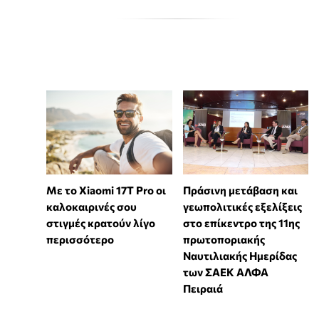
Με το Xiaomi 17T Pro οι
Πράσινη μετάβαση και
καλοκαιρινές σου
γεωπολιτικές εξελίξεις
στιγμές κρατούν λίγο
στο επίκεντρο της 11ης
περισσότερο
πρωτοποριακής
Ναυτιλιακής Ημερίδας
των ΣΑΕΚ ΑΛΦΑ
Πειραιά