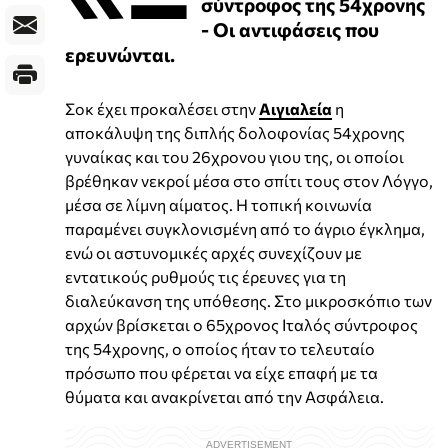
σύντροφος της 54χρονης
- Οι αντιφάσεις που
ερευνώνται.
Σοκ έχει προκαλέσει στην
Αιγιαλεία
η
αποκάλυψη της διπλής δολοφονίας 54χρονης
γυναίκας και του 26χρονου γιου της, οι οποίοι
βρέθηκαν νεκροί μέσα στο σπίτι τους στον Λόγγο,
μέσα σε λίμνη αίματος. Η τοπική κοινωνία
παραμένει συγκλονισμένη από το άγριο έγκλημα,
ενώ οι αστυνομικές αρχές συνεχίζουν με
εντατικούς ρυθμούς τις έρευνες για τη
διαλεύκανση της υπόθεσης. Στο μικροσκόπιο των
αρχών βρίσκεται ο 65χρονος Ιταλός σύντροφος
της 54χρονης, ο οποίος ήταν το τελευταίο
πρόσωπο που φέρεται να είχε επαφή με τα
θύματα και ανακρίνεται από την Ασφάλεια.