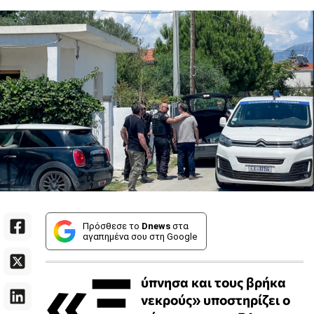
Πρόσθεσε το
Dnews
στα
αγαπημένα σου στη Google
«Ξ
ύπνησα και τους βρήκα
νεκρούς» υποστηρίζει ο