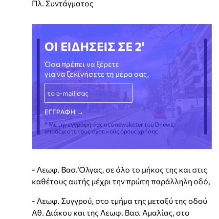
Πλ. Συντάγματος
ΟΙ ΕΙΔΗΣΕΙΣ ΣΕ 2'
Όσα πρέπει να ξέρετε
για να ξεκινήσετε τη μέρα σας.
* Με την εγγραφή σας στο newsletter του Dnews,
αποδέχεστε τους σχετικούς όρους χρήσης
- Λεωφ. Βασ. Όλγας, σε όλο το μήκος της και στις
καθέτους αυτής μέχρι την πρώτη παράλληλη οδό,
- Λεωφ. Συγγρού, στο τμήμα της μεταξύ της οδού
Αθ. Διάκου και της Λεωφ. Βασ. Αμαλίας, στο