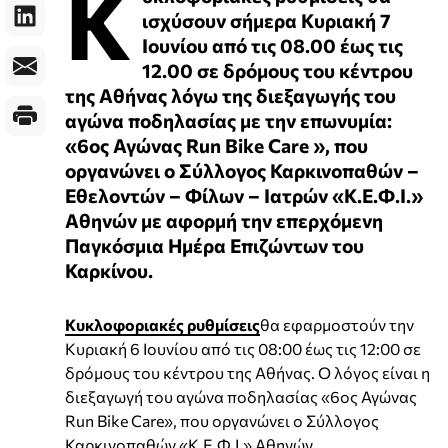
Κ
ισχύσουν σήμερα Κυριακή 7
Ιουνίου από τις 08.00 έως τις
12.00 σε δρόμους του κέντρου
της Αθήνας λόγω της διεξαγωγής του
αγώνα ποδηλασίας με την επωνυμία:
«6ος Αγώνας Run Bike Care », που
οργανώνει ο Σύλλογος Καρκινοπαθών –
Εθελοντών – Φίλων – Ιατρών «Κ.Ε.Φ.Ι.»
Αθηνών με αφορμή την επερχόμενη
Παγκόσμια Ημέρα Επιζώντων του
Καρκίνου.
Κυκλοφοριακές ρυθμίσεις
θα εφαρμοστούν την
Κυριακή 6 Ιουνίου από τις 08:00 έως τις 12:00 σε
δρόμους του κέντρου της Αθήνας. Ο λόγος είναι η
διεξαγωγή του αγώνα ποδηλασίας «6ος Αγώνας
Run Bike Care», που οργανώνει ο Σύλλογος
Καρκινοπαθών «Κ.Ε.Φ.Ι.» Αθηνών.