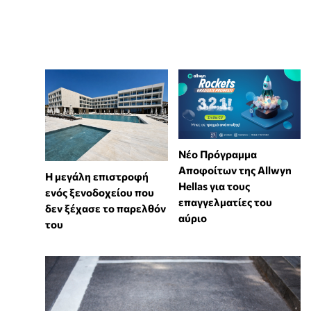
Νέο Πρόγραμμα
Αποφοίτων της Allwyn
Η μεγάλη επιστροφή
Hellas για τους
ενός ξενοδοχείου που
επαγγελματίες του
δεν ξέχασε το παρελθόν
αύριο
του