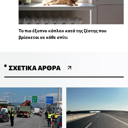
To πιο έξυπνο «όπλο» κατά της ζέστης που
βρίσκεται σε κάθε σπίτι
ΣΧΕΤΙΚΆ ΆΡΘΡΑ