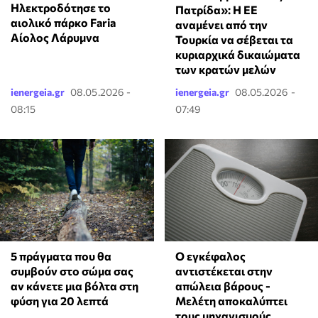
Ηλεκτροδότησε το
Πατρίδα»: Η ΕΕ
αιολικό πάρκο Faria
αναμένει από την
Αίολος Λάρυμνα
Τουρκία να σέβεται τα
κυριαρχικά δικαιώματα
των κρατών μελών
ienergeia.gr
08.05.2026 -
ienergeia.gr
08.05.2026 -
08:15
07:49
5 πράγματα που θα
Ο εγκέφαλος
συμβούν στο σώμα σας
αντιστέκεται στην
αν κάνετε μια βόλτα στη
απώλεια βάρους -
φύση για 20 λεπτά
Μελέτη αποκαλύπτει
τους μηχανισμούς