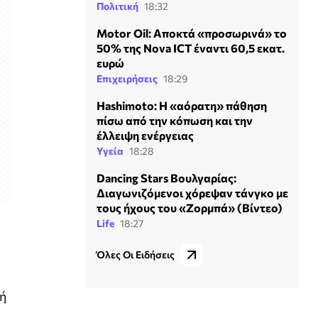
Πολιτική
18:32
Motor Oil: Αποκτά «προσωρινά» το
50% της Nova ICT έναντι 60,5 εκατ.
ευρώ
Επιχειρήσεις
18:29
Hashimoto: Η «αόρατη» πάθηση
πίσω από την κόπωση και την
έλλειψη ενέργειας
Υγεία
18:28
Dancing Stars Βουλγαρίας:
Διαγωνιζόμενοι χόρεψαν τάνγκο με
τους ήχους του «Ζορμπά» (Βίντεο)
Life
18:27
Όλες Οι Ειδήσεις
υή