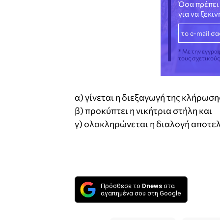
Όσα πρέπει 
για να ξεκι
* Με την εγγρα
τους σχετικού
α) γίνεται η διεξαγωγή της κλήρωση
β) προκύπτει η νικήτρια στήλη και
γ) ολοκληρώνεται η διαλογή αποτ
Πρόσθεσε το
Dnews
στα
αγαπημένα σου στη Google