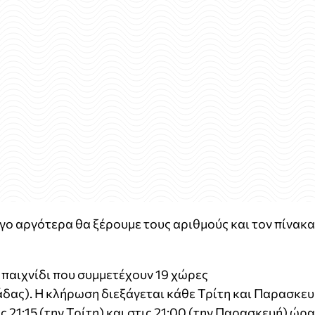
λίγο αργότερα θα ξέρουμε τους αριθμούς και τον πίνακα
αιχνίδι που συμμετέχουν 19 χώρες
δας). Η κλήρωση διεξάγεται κάθε Τρίτη και Παρασκε
 21:15 (την Τρίτη) και στις 21:00 (την Παρασκευή) ώρα