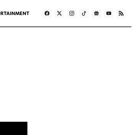
ΡΟΗ ΕΙΔΗΣΕΩΝ
T
NEWS IN ENGLISH
Games
ERTAINMENT