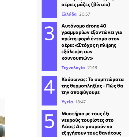
αέριες μάζες (βίντεο)
Ελλάδα
20:57
Αυτόνομο drone 40
γραμμαρίων εξοντώνει για
πρώτη φορά έντομο στον
αέρα: «Στόχος η πλήρης
εξάλειψη των
κουνουπιών»
Τεχνολογία
21:18
Καύσωνας: Τα συμπτώματα
της θερμοπληξίας - Πώς θα
την αποφύγουμε
Υγεία
18:47
Μυστήριο με τους έξι
νεκρούς τουρίστες στο
Λάος: Δεν μπορούν να
εξηγήσουν τους θανάτους