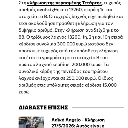
Στη
κλήρωση της περασμένης Τετάρτης
, τυχερός
αριθμός αναδείχθηκε ο 13260, σειρά η 1η και
στοιχείο το Β. Ο τυχερός λαχνός είχε πωληθεί και
έτσι ακολούθησε πρόσθετη κλήρωση για τον
διψήφιο αριθμό. Στην κλήρωση αναδείχθηκε το
88. Ο τρίδυμος λαχνός 13260, 1η, 2η και 10η σειρά
κέρδισε συνολικά 300.000 ευρώ ωστόσο δεν
προέκυψε τυχερός από την πρόσθετη κλήρωση
και έτσι το γραμμάτιο με το στοιχείο Β του
πρώτου λαχνού κερδίσει 200.000 ευρώ. Τα
συνολικά κέρδη της πεντάδας του πρώτου
λαχνού ανέρχονται σε 250.000 ευρώ. Ο ίδιος
αριθμός στις υπόλοιπες σειρές κέρδισε 15.000
ευρώ.
ΔΙΑΒΑΣΤΕ ΕΠΙΣΗΣ
Λαϊκό Λαχείο - Κλήρωση
27/5/2026: Αυτός είναι ο