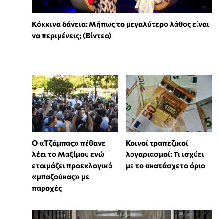
Κόκκινα δάνεια: Μήπως το μεγαλύτερο λάθος είναι
να περιμένεις; (Βίντεο)
Ο «Τζάμπας» πέθανε
Κοινοί τραπεζικοί
λέει το Μαξίμου ενώ
λογαριασμοί: Τι ισχύει
ετοιμάζει προεκλογικό
με το ακατάσχετο όριο
«μπαζούκας» με
παροχές