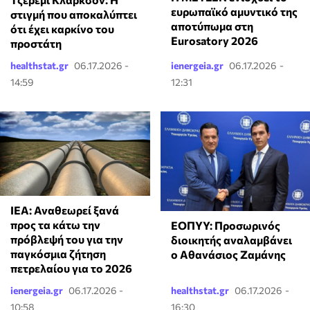
ευρωπαϊκό αμυντικό της
στιγμή που αποκαλύπτει
αποτύπωμα στη
ότι έχει καρκίνο του
Eurosatory 2026
προστάτη
healthstat.gr
06.17.2026 -
ienergeia.gr
06.17.2026 -
14:59
12:31
ΙΕΑ: Αναθεωρεί ξανά
προς τα κάτω την
ΕΟΠΥΥ: Προσωρινός
πρόβλεψή του για την
διοικητής αναλαμβάνει
παγκόσμια ζήτηση
ο Αθανάσιος Ζαμάνης
πετρελαίου για το 2026
ienergeia.gr
06.17.2026 -
healthstat.gr
06.17.2026 -
10:58
16:30