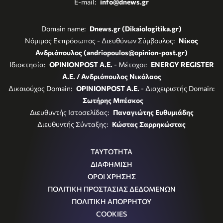
E-mail:
info@dnews.gr
Domain name:
Dnews.gr (Dikaiologitika.gr)
Νόμιμος Εκπρόσωπος - Διευθύνων Σύμβουλος:
Νίκος
Ανδριόπουλος (andriopoulos@opinion-post.gr)
Ιδιοκτησία:
OPINIONPOST A.E.
- Μέτοχοι:
ENERGY REGISTER
Α.Ε. / Ανδριόπουλος Νικόλαος
Δικαιούχος Domain:
OPINIONPOST A.E.
- Διαχειριστής Domain:
Σωτήρης Μπέσκος
Διευθυντής Ιστοσελίδας:
Παναγιώτης Ευθυμιάδης
Διευθυντής Σύνταξης:
Κώστας Σαρρηκώστας
ΤΑΥΤΟΤΗΤΑ
ΔΙΑΦΗΜΙΣΗ
ΟΡΟΙ ΧΡΗΣΗΣ
ΠΟΛΙΤΙΚΗ ΠΡΟΣΤΑΣΙΑΣ ΔΕΔΟΜΕΝΩΝ
ΠΟΛΙΤΙΚΗ ΑΠΟΡΡΗΤΟΥ
COOKIES