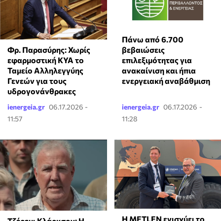
Πάνω από 6.700
Φρ. Παρασύρης: Χωρίς
βεβαιώσεις
εφαρμοστική ΚΥΑ το
επιλεξιμότητας για
Ταμείο Αλληλεγγύης
ανακαίνιση και ήπια
Γενεών για τους
ενεργειακή αναβάθμιση
υδρογονάνθρακες
ienergeia.gr
06.17.2026 -
ienergeia.gr
06.17.2026 -
11:57
11:28
Η METLEN ενισχύει το
Τζέρεμι Κλάρκσον: Η