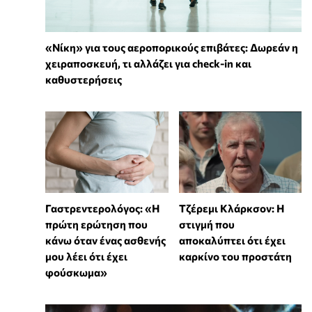
«Νίκη» για τους αεροπορικούς επιβάτες: Δωρεάν η
χειραποσκευή, τι αλλάζει για check-in και
καθυστερήσεις
Γαστρεντερολόγος: «Η
Τζέρεμι Κλάρκσον: Η
πρώτη ερώτηση που
στιγμή που
κάνω όταν ένας ασθενής
αποκαλύπτει ότι έχει
μου λέει ότι έχει
καρκίνο του προστάτη
φούσκωμα»