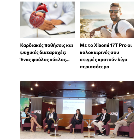
Καρδιακές παθήσεις και
Με το Xiaomi 17T Pro οι
ψυχικές διαταραχές:
καλοκαιρινές σου
Ένας φαύλος κύκλος...
στιγμές κρατούν λίγο
περισσότερο