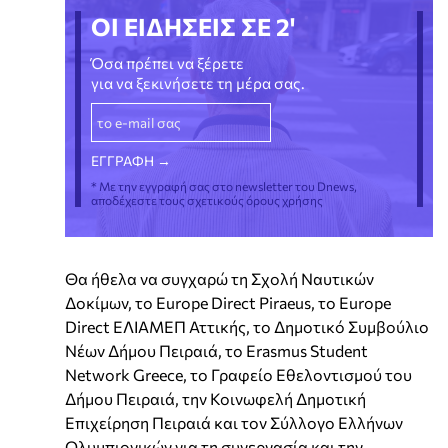
ΟΙ ΕΙΔΗΣΕΙΣ ΣΕ 2'
Όσα πρέπει να ξέρετε
για να ξεκινήσετε τη μέρα σας.
* Με την εγγραφή σας στο newsletter του Dnews,
αποδέχεστε τους σχετικούς όρους χρήσης
Θα ήθελα να συγχαρώ τη Σχολή Ναυτικών
Δοκίμων, το Europe Direct Piraeus, το Europe
Direct ΕΛΙΑΜΕΠ Αττικής, το Δημοτικό Συμβούλιο
Νέων Δήμου Πειραιά, το Erasmus Student
Network Greece, το Γραφείο Εθελοντισμού του
Δήμου Πειραιά, την Κοινωφελή Δημοτική
Επιχείρηση Πειραιά και τον Σύλλογο Ελλήνων
Ολυμπιονικών για τη συνεργασία και την