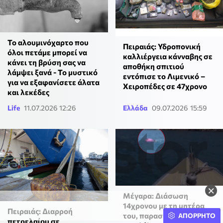
Το αλουμινόχαρτο που
Πειραιάς: Υδροπονική
όλοι πετάμε μπορεί να
καλλιέργεια κάνναβης σε
κάνει τη βρύση σας να
αποθήκη σπιτιού
λάμψει ξανά - Το μυστικό
εντόπισε το Λιμενικό –
για να εξαφανίσετε άλατα
Χειροπέδες σε 47χρονο
και λεκέδες
Life
11.07.2026 12:26
Ελλάδα
09.07.2026 15:59
×
Μέγαρα: Διάσωση
14χρονου με τη μητέρα
Πειραιάς: Διαρροή
του, παρασύρθηκαν μέσα
ΑΠΟΡΡΗΤΟ
πετρελαίου σε