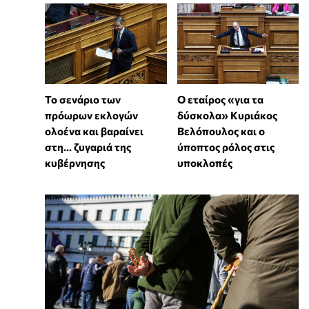
Το σενάριο των
Ο εταίρος «για τα
πρόωρων εκλογών
δύσκολα» Κυριάκος
ολοένα και βαραίνει
Βελόπουλος και ο
στη… ζυγαριά της
ύποπτος ρόλος στις
κυβέρνησης
υποκλοπές