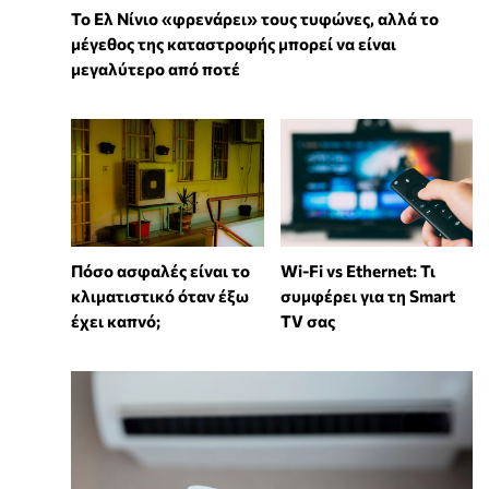
Το Ελ Νίνιο «φρενάρει» τους τυφώνες, αλλά το
μέγεθος της καταστροφής μπορεί να είναι
μεγαλύτερο από ποτέ
Wi-Fi vs Ethernet: Τι
Πόσο ασφαλές είναι το
συμφέρει για τη Smart
κλιματιστικό όταν έξω
TV σας
έχει καπνό;