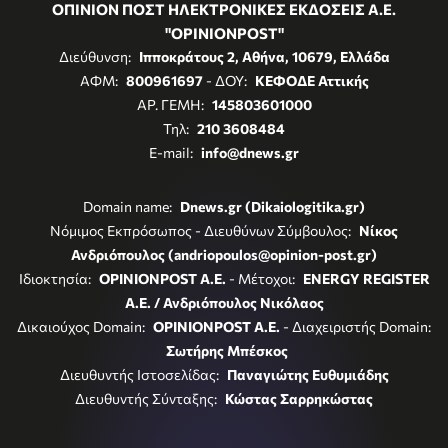
ΟΠΙΝΙΟΝ ΠΟΣΤ ΗΛΕΚΤΡΟΝΙΚΕΣ ΕΚΔΟΣΕΙΣ Α.Ε.
"OPINIONPOST"
Διεύθυνση:
Ιπποκράτους 2, Αθήνα, 10679, Ελλάδα
ΑΦΜ:
800961697
- ΔΟΥ:
ΚΕΦΟΔΕ Αττικής
ΑΡ. ΓΕΜΗ:
145803601000
Τηλ:
210 3608484
E-mail:
info@dnews.gr
Domain name:
Dnews.gr (Dikaiologitika.gr)
Νόμιμος Εκπρόσωπος - Διευθύνων Σύμβουλος:
Νίκος
Ανδριόπουλος (andriopoulos@opinion-post.gr)
Ιδιοκτησία:
OPINIONPOST A.E.
- Μέτοχοι:
ENERGY REGISTER
Α.Ε. / Ανδριόπουλος Νικόλαος
Δικαιούχος Domain:
OPINIONPOST A.E.
- Διαχειριστής Domain:
Σωτήρης Μπέσκος
Διευθυντής Ιστοσελίδας:
Παναγιώτης Ευθυμιάδης
Διευθυντής Σύνταξης:
Κώστας Σαρρηκώστας