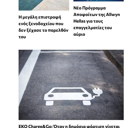
Νέο Πρόγραμμα
Αποφοίτων της Allwyn
Η μεγάλη επιστροφή
Hellas για τους
ενός ξενοδοχείου που
επαγγελματίες του
δεν ξέχασε το παρελθόν
αύριο
του
EKO Charge&Go: Όταν η δημόσια φόρτιση γίνεται