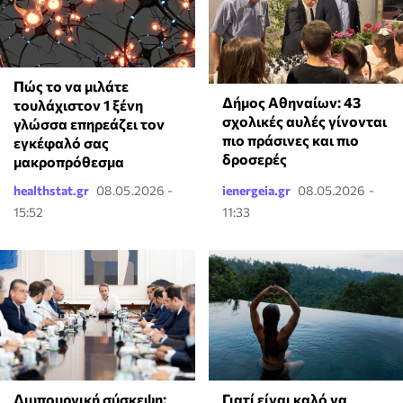
⁠Πώς το να μιλάτε
Δήμος Αθηναίων: 43
τουλάχιστον 1 ξένη
σχολικές αυλές γίνονται
γλώσσα επηρεάζει τον
πιο πράσινες και πιο
εγκέφαλό σας
δροσερές
μακροπρόθεσμα
healthstat.gr
08.05.2026 -
ienergeia.gr
08.05.2026 -
15:52
11:33
Γιατί είναι καλό να
Διυπουργική σύσκεψη: