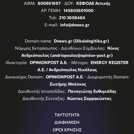
ΑΦΜ:
800961697
- ΔΟΥ:
ΚΕΦΟΔΕ Αττικής
ΑΡ. ΓΕΜΗ:
145803601000
Τηλ:
210 3608484
E-mail:
info@dnews.gr
Domain name:
Dnews.gr (Dikaiologitika.gr)
Νόμιμος Εκπρόσωπος - Διευθύνων Σύμβουλος:
Νίκος
Ανδριόπουλος (andriopoulos@opinion-post.gr)
Ιδιοκτησία:
OPINIONPOST A.E.
- Μέτοχοι:
ENERGY REGISTER
Α.Ε. / Ανδριόπουλος Νικόλαος
Δικαιούχος Domain:
OPINIONPOST A.E.
- Διαχειριστής Domain:
Σωτήρης Μπέσκος
Διευθυντής Ιστοσελίδας:
Παναγιώτης Ευθυμιάδης
Διευθυντής Σύνταξης:
Κώστας Σαρρηκώστας
ΤΑΥΤΟΤΗΤΑ
ΔΙΑΦΗΜΙΣΗ
ΟΡΟΙ ΧΡΗΣΗΣ