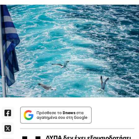
Πρόσθεσε το
Dnews
στα
αγαπημένα σου στη Google
ΔΥΠΑ δεν έχει εξουσιοδοτήσει