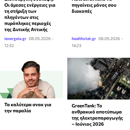
πηγαίνεις μόνος σου
Οι άμεσες ενέργειες για
διακοπές
τη στήριξη των
πληγέντων στις
πυρόπληκες περιοχές
της Δυτικής Αττικής
ienergeia.gr
08.05.2026 -
healthstat.gr
08.05.2026 -
12:32
14:23
Τα καλύτερα σνακ για
GreenTank: Το
την παραλία
ανθρακικό αποτύπωμα
της ηλεκτροπαραγωγής
– Ιούνιος 2026