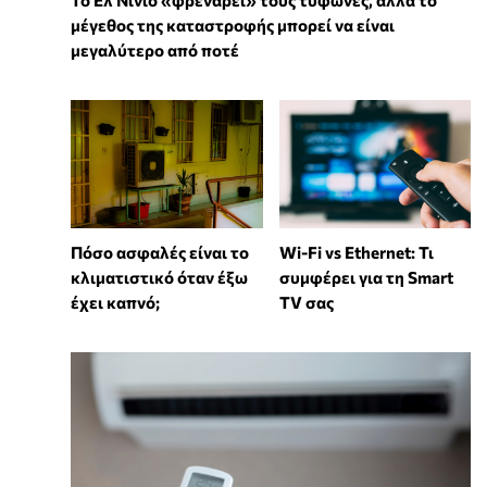
Το Ελ Νίνιο «φρενάρει» τους τυφώνες, αλλά το
μέγεθος της καταστροφής μπορεί να είναι
μεγαλύτερο από ποτέ
Wi-Fi vs Ethernet: Τι
Πόσο ασφαλές είναι το
συμφέρει για τη Smart
κλιματιστικό όταν έξω
TV σας
έχει καπνό;