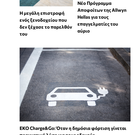
Νέο Πρόγραμμα
Αποφοίτων της Allwyn
Η μεγάλη επιστροφή
Hellas για τους
ενός ξενοδοχείου που
επαγγελματίες του
δεν ξέχασε το παρελθόν
αύριο
του
EKO Charge&Go: Όταν η δημόσια φόρτιση γίνεται