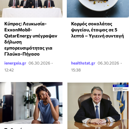
Κύπρος: Λευκωσία-
Κορμός σοκολάτας
ExxonMobil-
ψυγείου, έτοιμος σε 5
QatarEnergy υπέγραψαν
λεπτά – Υγιεινή συνταγή
δήλωση
εμπορευσιμότητας για
Γλαύκο-Πήγασο
ienergeia.gr
06.30.2026 -
healthstat.gr
06.30.2026 -
12:42
15:38