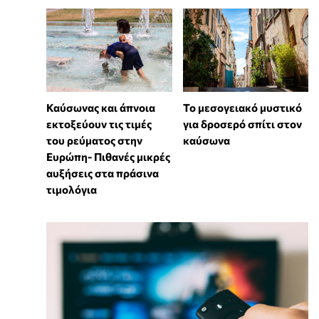
Καύσωνας και άπνοια
Το μεσογειακό μυστικό
εκτοξεύουν τις τιμές
για δροσερό σπίτι στον
του ρεύματος στην
καύσωνα
Ευρώπη- Πιθανές μικρές
αυξήσεις στα πράσινα
τιμολόγια