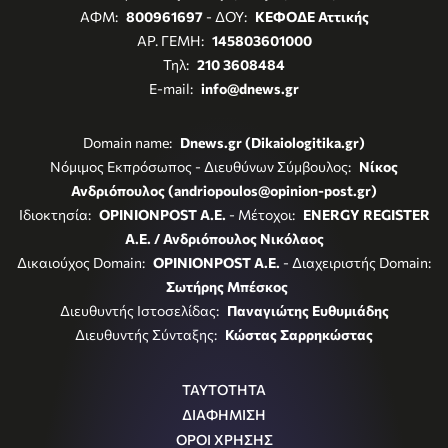
ΑΦΜ:
800961697
- ΔΟΥ:
ΚΕΦΟΔΕ Αττικής
ΑΡ. ΓΕΜΗ:
145803601000
Τηλ:
210 3608484
E-mail:
info@dnews.gr
Domain name:
Dnews.gr (Dikaiologitika.gr)
Νόμιμος Εκπρόσωπος - Διευθύνων Σύμβουλος:
Νίκος
Ανδριόπουλος (andriopoulos@opinion-post.gr)
Ιδιοκτησία:
OPINIONPOST A.E.
- Μέτοχοι:
ENERGY REGISTER
Α.Ε. / Ανδριόπουλος Νικόλαος
Δικαιούχος Domain:
OPINIONPOST A.E.
- Διαχειριστής Domain:
Σωτήρης Μπέσκος
Διευθυντής Ιστοσελίδας:
Παναγιώτης Ευθυμιάδης
Διευθυντής Σύνταξης:
Κώστας Σαρρηκώστας
ΤΑΥΤΟΤΗΤΑ
ΔΙΑΦΗΜΙΣΗ
ΟΡΟΙ ΧΡΗΣΗΣ