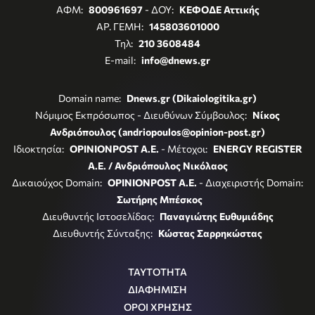
ΑΦΜ:
800961697
- ΔΟΥ:
ΚΕΦΟΔΕ Αττικής
ΑΡ. ΓΕΜΗ:
145803601000
Τηλ:
210 3608484
E-mail:
info@dnews.gr
Domain name:
Dnews.gr (Dikaiologitika.gr)
Νόμιμος Εκπρόσωπος - Διευθύνων Σύμβουλος:
Νίκος
Ανδριόπουλος (andriopoulos@opinion-post.gr)
Ιδιοκτησία:
OPINIONPOST A.E.
- Μέτοχοι:
ENERGY REGISTER
Α.Ε. / Ανδριόπουλος Νικόλαος
Δικαιούχος Domain:
OPINIONPOST A.E.
- Διαχειριστής Domain:
Σωτήρης Μπέσκος
Διευθυντής Ιστοσελίδας:
Παναγιώτης Ευθυμιάδης
Διευθυντής Σύνταξης:
Κώστας Σαρρηκώστας
ΤΑΥΤΟΤΗΤΑ
ΔΙΑΦΗΜΙΣΗ
ΟΡΟΙ ΧΡΗΣΗΣ