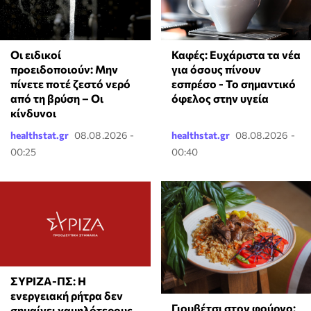
Οι ειδικοί
Καφές: Ευχάριστα τα νέα
προειδοποιούν: Μην
για όσους πίνουν
πίνετε ποτέ ζεστό νερό
εσπρέσο - Το σημαντικό
από τη βρύση – Οι
όφελος στην υγεία
κίνδυνοι
healthstat.gr
08.08.2026 -
healthstat.gr
08.08.2026 -
00:25
00:40
ΣΥΡΙΖΑ-ΠΣ: Η
ενεργειακή ρήτρα δεν
Γιουβέτσι στον φούρνο:
σημαίνει χαμηλότερους