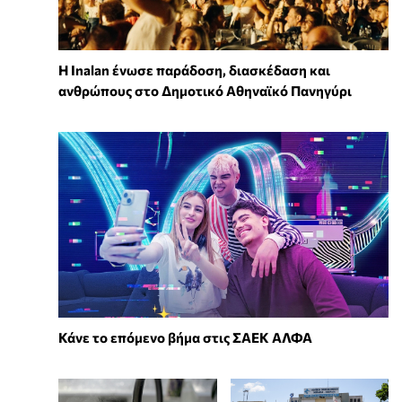
Η Inalan ένωσε παράδοση, διασκέδαση και
ανθρώπους στο Δημοτικό Αθηναϊκό Πανηγύρι
Κάνε το επόμενο βήμα στις ΣΑΕΚ ΑΛΦΑ