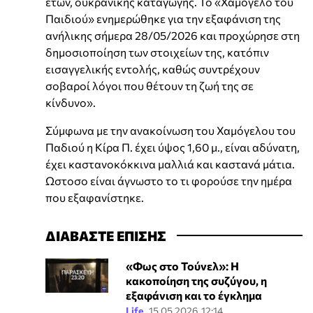
ετών, ουκρανικής καταγωγής. Το «Χαμόγελο του
Παιδιού» ενημερώθηκε για την εξαφάνιση της
ανήλικης σήμερα 28/05/2026 και προχώρησε στη
δημοσιοποίηση των στοιχείων της, κατόπιν
εισαγγελικής εντολής, καθώς συντρέχουν
σοβαροί λόγοι που θέτουν τη ζωή της σε
κίνδυνο».
Σύμφωνα με την ανακοίνωση του Χαμόγελου του
Παδιού η Κίρα Π. έχει ύψος 1,60 μ., είναι αδύνατη,
έχει καστανοκόκκινα μαλλιά και καστανά μάτια.
Ωστοσο είναι άγνωστο το τι φορούσε την ημέρα
που εξαφανίστηκε.
ΔΙΑΒΑΣΤΕ ΕΠΙΣΗΣ
«Φως στο Τούνελ»: Η
κακοποίηση της συζύγου, η
εξαφάνιση και το έγκλημα
Life
15.05.2026 12:14