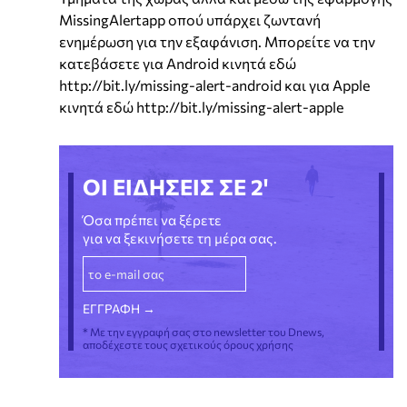
MissingAlertapp οπού υπάρχει ζωντανή
ενημέρωση για την εξαφάνιση. Μπορείτε να την
κατεβάσετε για Android κινητά εδώ
http://bit.ly/missing-alert-android και για Apple
κινητά εδώ http://bit.ly/missing-alert-apple
ΟΙ ΕΙΔΗΣΕΙΣ ΣΕ 2'
Όσα πρέπει να ξέρετε
για να ξεκινήσετε τη μέρα σας.
* Με την εγγραφή σας στο newsletter του Dnews,
αποδέχεστε τους σχετικούς όρους χρήσης