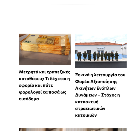
Μετρητά και τραπεζικές
Ξεκινά η λειτουργία του
καταθέσεις: Τι δέχεται η
Φορέα Αξιοποίησης
εφορία και πότε
Ακινήτων Ενόπλων
φορολογεί τα ποσά ως
Δυνάμεων – Στόχος η
εισόδημα
κατασκευή
στρατιωτικών
κατοικιών