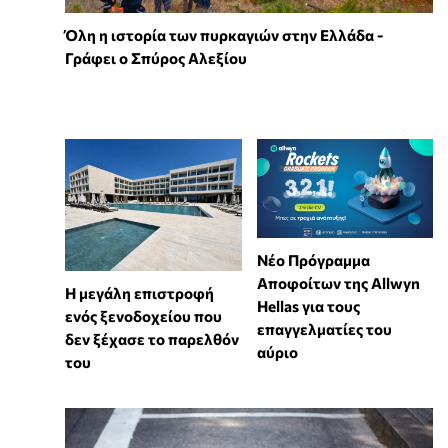
Όλη η ιστορία των πυρκαγιών στην Ελλάδα -
Γράφει ο Σπύρος Αλεξίου
Νέο Πρόγραμμα
Αποφοίτων της Allwyn
Η μεγάλη επιστροφή
Hellas για τους
ενός ξενοδοχείου που
επαγγελματίες του
δεν ξέχασε το παρελθόν
αύριο
του