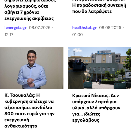
Η παραδοσιακή συνταγή
λογαριασμούς, ούτε
που θα λατρέψετε
σβήνει 7 χρόνια
ενεργειακής ακρίβειας
ienergeia.gr
08.07.2026 -
healthstat.gr
08.08.2026 -
12:17
01:00
Κ. Τσουκαλάς: Η
Κρατικό Νίκαιας: Δεν
κυβέρνηση απέτυχε να
υπάρχουν λεφτά για
αξιοποιήσει κονδύλια
υλικά, αλλά υπάρχουν
800 εκατ. ευρώ για την
για... ιδιώτες
ενεργειακή
εργολάβους
ανθεκτικότητα