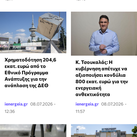
Χρηματοδότηση 204,6
Κ. Τσουκαλάς: Η
εκατ. ευρώ από το
κυβέρνηση απέτυχε να
Εθνικό Πρόγραμμα
αξιοποιήσει κονδύλια
Ανάπτυξης για την
800 εκατ. ευρώ για την
ανάπλαση της ΔΕΘ
ενεργειακή
ανθεκτικότητα
ienergeia.gr
08.07.2026 -
ienergeia.gr
08.07.2026 -
12:36
11:57