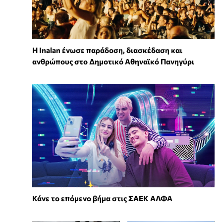
Η Inalan ένωσε παράδοση, διασκέδαση και
ανθρώπους στο Δημοτικό Αθηναϊκό Πανηγύρι
Κάνε το επόμενο βήμα στις ΣΑΕΚ ΑΛΦΑ