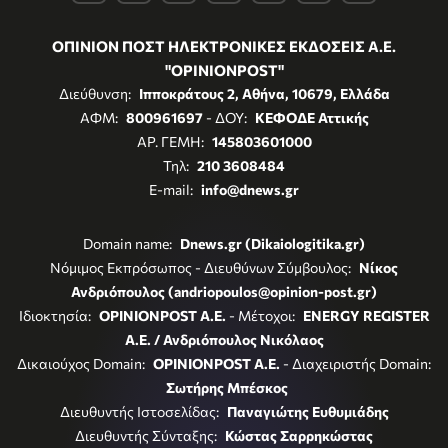
ΟΠΙΝΙΟΝ ΠΟΣΤ ΗΛΕΚΤΡΟΝΙΚΕΣ ΕΚΔΟΣΕΙΣ Α.Ε.
"OPINIONPOST"
Διεύθυνση:
Ιπποκράτους 2, Αθήνα, 10679, Ελλάδα
ΑΦΜ:
800961697
- ΔΟΥ:
ΚΕΦΟΔΕ Αττικής
ΑΡ. ΓΕΜΗ:
145803601000
Τηλ:
210 3608484
E-mail:
info@dnews.gr
Domain name:
Dnews.gr (Dikaiologitika.gr)
Νόμιμος Εκπρόσωπος - Διευθύνων Σύμβουλος:
Νίκος
Ανδριόπουλος (andriopoulos@opinion-post.gr)
Ιδιοκτησία:
OPINIONPOST A.E.
- Μέτοχοι:
ENERGY REGISTER
Α.Ε. / Ανδριόπουλος Νικόλαος
Δικαιούχος Domain:
OPINIONPOST A.E.
- Διαχειριστής Domain:
Σωτήρης Μπέσκος
Διευθυντής Ιστοσελίδας:
Παναγιώτης Ευθυμιάδης
Διευθυντής Σύνταξης:
Κώστας Σαρρηκώστας